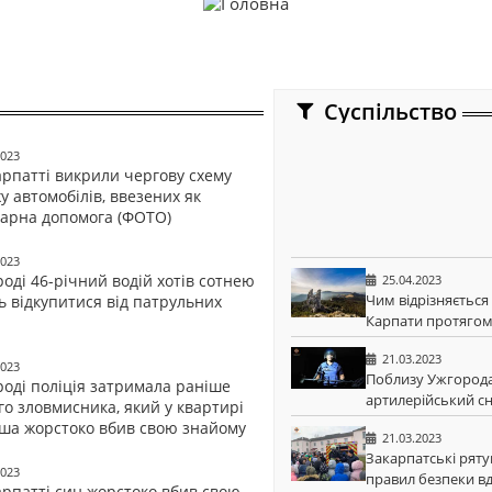
Суспільство
2023
арпатті викрили чергову схему
у автомобілів, ввезених як
тарна допомога (ФОТО)
2023
оді 46-річний водій хотів сотнею
25.04.2023
Чим відрізняється
ь відкупитися від патрульних
Карпати протягом
21.03.2023
2023
Поблизу Ужгорода 
роді поліція затримала раніше
артилерійський с
го зловмисника, який у квартирі
ша жорстоко вбив свою знайому
21.03.2023
Закарпатські ряту
2023
правил безпеки вд
арпатті син жорстоко вбив свою