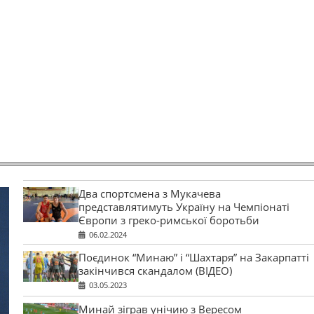
Два спортсмена з Мукачева
представлятимуть Україну на Чемпіонаті
Європи з греко-римської боротьби
06.02.2024
Поєдинок “Минаю” і “Шахтаря” на Закарпатті
закінчився скандалом (ВІДЕО)
03.05.2023
Минай зіграв унічию з Вересом