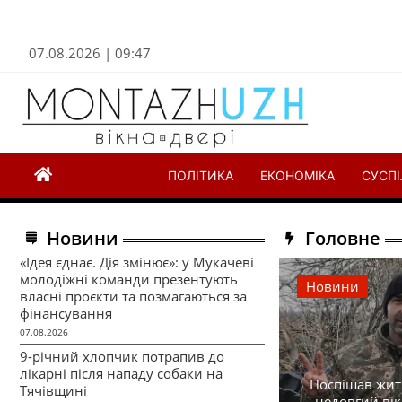
07.08.2026 | 09:47
ПОЛІТИКА
ЕКОНОМІКА
СУСП
Новини
Головне
«Ідея єднає. Дія змінює»: у Мукачеві
молодіжні команди презентують
Новини
власні проєкти та позмагаються за
фінансування
07.08.2026
9-річний хлопчик потрапив до
лікарні після нападу собаки на
Поспішав жити
Тячівщині
недовгий вік