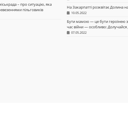
іськрада – про ситуацію, яка
На Закарпатті розквітає Долина н
еревезеннями пільговиків
10.05.2022
Бути мамою — це бути героїнею за
час війни — особливо: Долучайс
07.05.2022