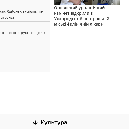
Оновлений урологічний
ала бабуся з Тячівщини:
кабінет відкрили в
патрульні
Ужгородській центральній
міській клінічній лікарні
ють реконструкцію ще 4-х
Культура