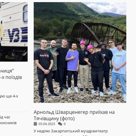
зниця”
х поїздів
ію ще 4-х
Арнольд Шварценегер приїхав на
ід час
Тячівщину (фото)
ахисників
03.04.2023
0
У неділю Закарпатський муздрамтеатр