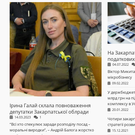
На Закарпат
податкових
04.07.2022
Віктор Микита
мікробізнесу
09.02.2022
У держбюджеті
млрд грн на п
комплексу в У
Ірина Галай склала повноваження
20.01.2022
депутатки Закарпатської облради
14.03.2023
1
Чотири закарп
“Всі хто спекулює заради розподілу посад –
стратегії розв
моральні виродки”, – Андрій Балога жорстко
15.12.2021