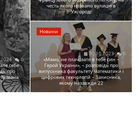
честь якого названо вулицю в
Ужгороді
Новини
30.10.2023
0
.2024
0
«Мамо, не плач, зате в тебе син –
але себе
Герой України», – розповідь про
ідь про
випускника факультету математики і
ту Івана
цифрових технологій – Захисника,
якому назавжди 22