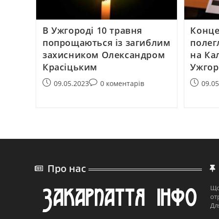
В Ужгороді 10 травня
Конце
попрощаються із загиблим
полег
захисником Олександром
на Ка
Красіцьким
Ужгор
09.05.2023
0 коментарів
09.0
Про нас
Що
от
Дл