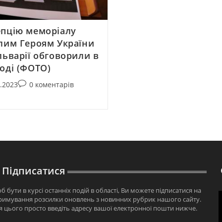
пцію меморіалу
лим Героям України
льварії обговорили в
оді (ФОТО)
5.2023
0 коментарів
Підписатися
б бути в курсі останніх подій в області, Ви можете підписатися на
римування розсилки оновлень з новинних рубрик нашого сайту.
я цього просто введіть адресу вашої електронної пошти нижче.