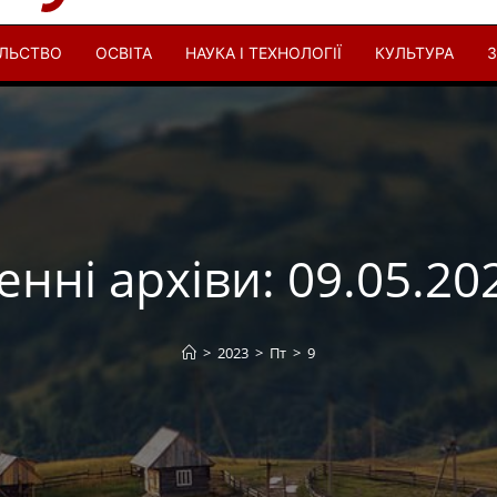
ІЛЬСТВО
ОСВІТА
НАУКА І ТЕХНОЛОГІЇ
КУЛЬТУРА
З
енні архіви: 09.05.20
>
2023
>
Пт
>
9