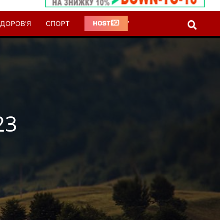
ДОРОВ’Я
СПОРТ
‘
23