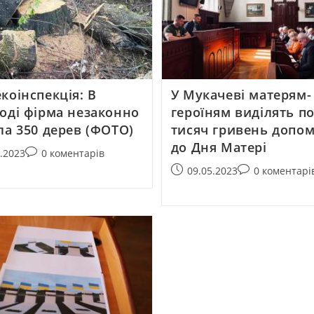
коінспекція: В
У Мукачеві матерям-
оді фірма незаконно
героїням виділять по
ла 350 дерев (ФОТО)
тисяч гривень допо
до Дня Матері
5.2023
0 коментарів
09.05.2023
0 коментарі