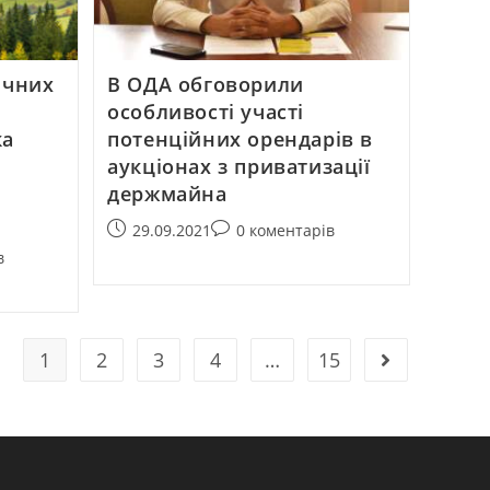
нічних
В ОДА обговорили
особливості участі
ка
потенційних орендарів в
аукціонах з приватизації
держмайна
29.09.2021
0 коментарів
в
1
2
3
4
…
15