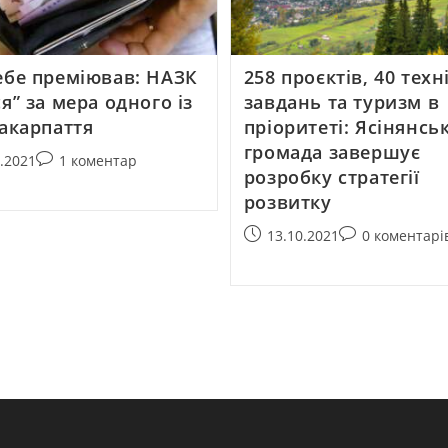
ебе преміював: НАЗК
258 проєктів, 40 тех
я” за мера одного із
завдань та туризм в
Закарпаття
пріоритеті: Ясінянсь
громада завершує
0.2021
1 коментар
розробку стратегії
розвитку
13.10.2021
0 коментарі