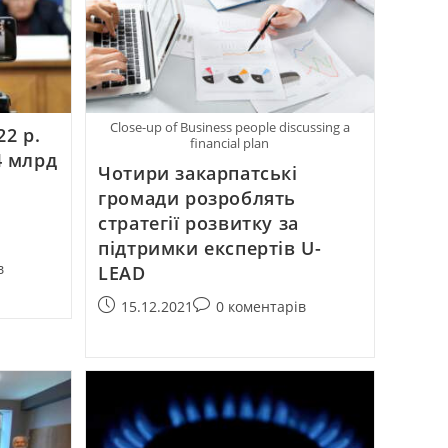
Close-up of Business people discussing a
2 р.
financial plan
4 млрд
Чотири закарпатські
громади розроблять
стратегії розвитку за
підтримки експертів U-
в
LEAD
15.12.2021
0 коментарів