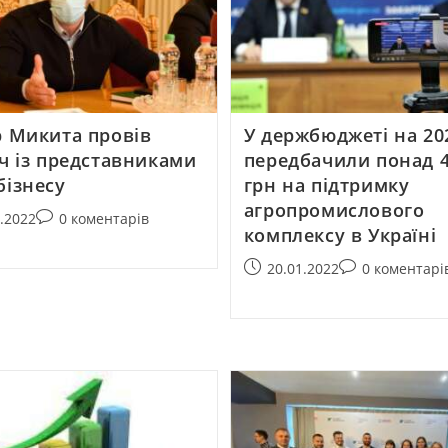
р Микита провів
У держбюджеті на 202
іч із представниками
передбачили понад 
бізнесу
грн на підтримку
агропромислового
2.2022
0 коментарів
комплексу в Україні
20.01.2022
0 коментарі