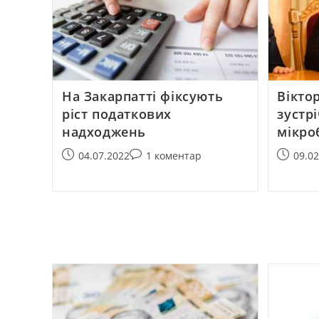
На Закарпатті фіксують
Вікто
ріст податкових
зустр
надходжень
мікро
04.07.2022
1 коментар
09.0