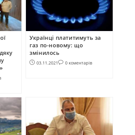
ої
Українці платитимуть за
газ по-новому: що
дяку
змінилось
му
03.11.2021
0 коментарів
»
в