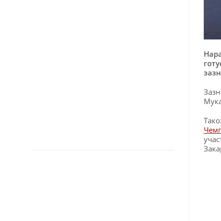
Нара
готу
зазн
Зазн
Мука
Тако
Чемп
учас
Зака