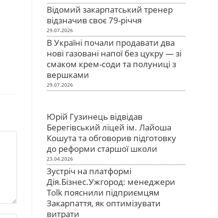
Відомий закарпатський тренер
відзначив своє 79-річчя
29.07.2026
В Україні почали продавати два
нові газовані напої без цукру — зі
смаком крем-соди та полуниці з
вершками
29.07.2026
Юрій Гузинець відвідав
Берегівський ліцей ім. Лайоша
Кошута та обговорив підготовку
до реформи старшої школи
23.04.2026
Зустріч на платформі
Дія.Бізнес.Ужгород: менеджери
Tolk пояснили підприємцям
Закарпаття, як оптимізувати
витрати