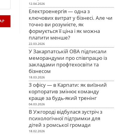
12.04.2026
Електроенергія — одна з
ключових витрат у бізнесі. Але чи
точно ви розумієте, як
формується її ціна і як можна
платити менше?
22.03.2026
У Закарпатській ОВА підписали
меморандуми про співпрацю із
закладами профтехосвіти та
бізнесом
18.03.2026
З офісу — в Карпати: як виїзний
корпоратив змінює команду
краще за будь-який тренінг
04.03.2026
В Ужгороді відбулася зустріч з
психологічної підтримки для
дітей з ромської громади
18.02.2026