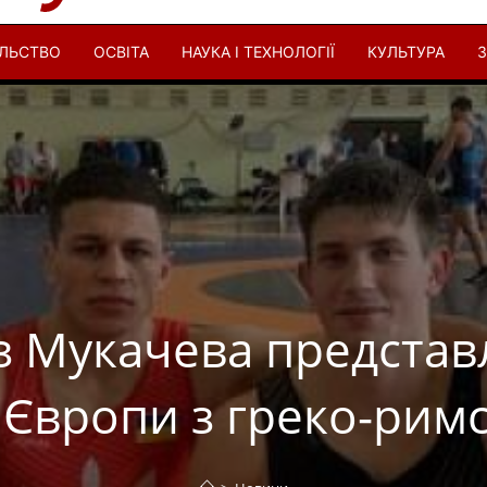
ІЛЬСТВО
ОСВІТА
НАУКА І ТЕХНОЛОГІЇ
КУЛЬТУРА
З
з Мукачева представ
 Європи з греко-рим