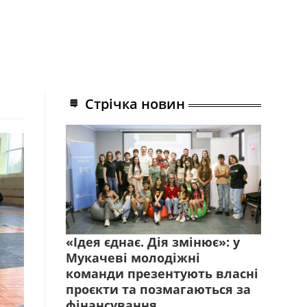
Стрічка новин
«Ідея єднає. Дія змінює»: у
Мукачеві молодіжні
команди презентують власні
проєкти та позмагаються за
фінансування