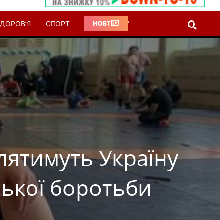
ДОРОВ’Я
СПОРТ
‘
лятимуть Україну
ської боротьби