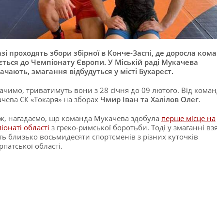
зі проходять збори збірної в Конче-Заспі, де доросла ком
ється до Чемпіонату Європи. У Міській раді Мукачева
ачають, змагання відбудуться у місті Бухарест.
ачимо, триватимуть вони з 28 січня до 09 лютого. Від коман
чева СК «Токаря» на зборах
Чмир Іван та Халілов Олег
.
ж, нагадаємо, що команда Мукачева здобула
перше місце на
іонаті області
з греко-римської боротьби. Тоді у змаганні вз
ть близько восьмидесяти спортсменів з різних куточків
рпатської області.