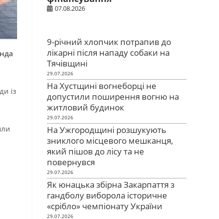
07.08.2026
9-річний хлопчик потрапив до
лікарні після нападу собаки на
анда
Тячівщині
29.07.2026
На Хустщині вогнеборці не
ди із
допустили поширення вогню на
житловий будинок
29.07.2026
яли
На Ужгородщині розшукують
зниклого місцевого мешканця,
який пішов до лісу та не
повернувся
29.07.2026
Як юнацька збірна Закарпаття з
гандболу виборола історичне
«срібло» чемпіонату України
29.07.2026