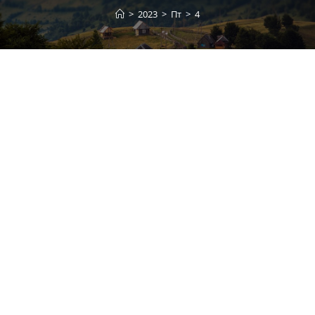
>
2023
>
Пт
>
4