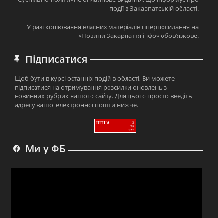
події в Закарпатській області.
У разі копіювання власних матеріалів гіперпосилання на
«Новини Закарпаття інфо» обов’язкове.
Підписатися
Щоб бути в курсі останніх подій в області, Ви можете
підписатися на отримування розсилки оновлень з
новинних рубрик нашого сайту. Для цього просто введіть
адресу вашої електронної пошти нижче.
HIT.UA
3
78
127
Ми у ФБ