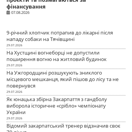
фінансування
07.08.2026
9-річний хлопчик потрапив до лікарні після
нападу собаки на Тячівщині
29.07.2026
На Хустщині вогнеборці не допустили
поширення вогню на житловий будинок
29.07.2026
На Ужгородщині розшукують зниклого
місцевого мешканця, який пішов до лісу та не
повернувся
29.07.2026
Як юнацька збірна Закарпаття з гандболу
виборола історичне «срібло» чемпіонату
України
29.07.2026
Відомий закарпатський тренер відзначив своє