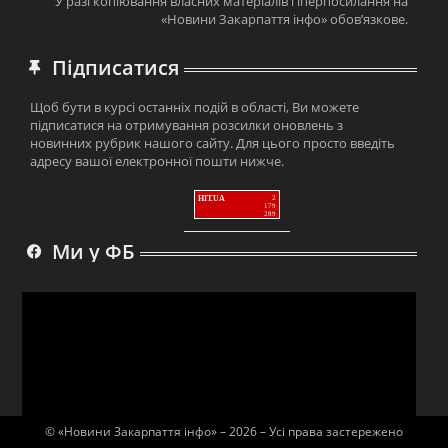
У разі копіювання власних матеріалів гіперпосилання на
«Новини Закарпаття інфо» обов’язкове.
Підписатися
Щоб бути в курсі останніх подій в області, Ви можете
підписатися на отримування розсилки оновлень з
новинних рубрик нашого сайту. Для цього просто введіть
адресу вашої електронної пошти нижче.
HIT.UA
2
179
289
Ми у ФБ
© «Новини Закарпаття інфо» – 2026 – Усі права застережено