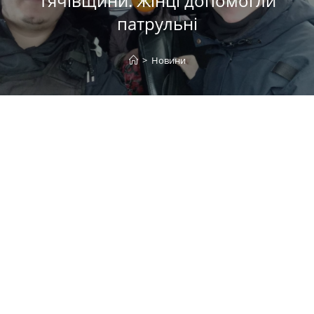
Тячівщини: Жінці допомогли
патрульні
>
Новини