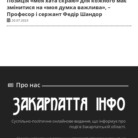
Позиція «моя хата скраю» для кожного має
змінитися на «моя думка важлива», –
Професор і сержант Федір Шандор
20.07.2023
Про нас
Суспільно-політичне онлайнове видання, що інформує про
події в Закарпатській області.