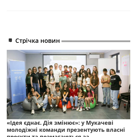
Стрічка новин
«Ідея єднає. Дія змінює»: у Мукачеві
молодіжні команди презентують власні
проєкти та позмагаються за