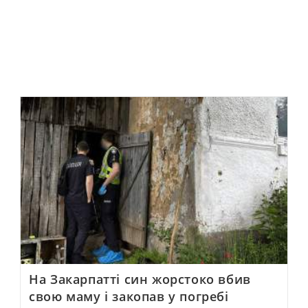
На Закарпатті син жорстоко вбив
свою маму і закопав у погребі