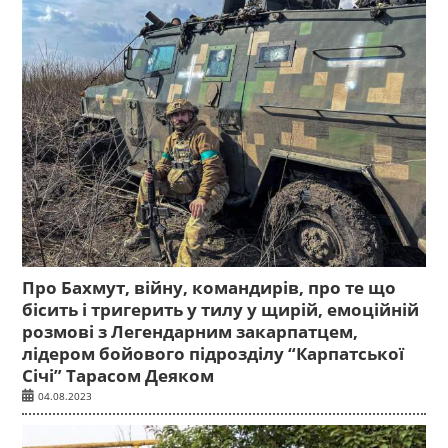
Про Бахмут, війну, командирів, про те що
бісить і тригерить у тилу у щирій, емоційній
розмові з Легендарним закарпатцем,
лідером бойового підрозділу “Карпатської
Січі” Тарасом Деяком
04.08.2023