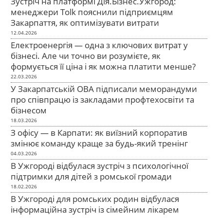
Зустріч на платформі Дія.Бізнес.Ужгород:
менеджери Tolk пояснили підприємцям
Закарпаття, як оптимізувати витрати
12.04.2026
Електроенергія — одна з ключових витрат у
бізнесі. Але чи точно ви розумієте, як
формується її ціна і як можна платити менше?
22.03.2026
У Закарпатській ОВА підписали меморандуми
про співпрацю із закладами профтехосвіти та
бізнесом
18.03.2026
З офісу — в Карпати: як виїзний корпоратив
змінює команду краще за будь-який тренінг
04.03.2026
В Ужгороді відбулася зустріч з психологічної
підтримки для дітей з ромської громади
18.02.2026
В Ужгороді для ромських родин відбулася
інформаційна зустріч із сімейним лікарем