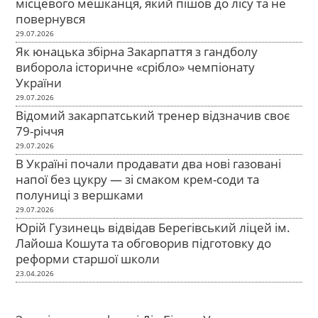
місцевого мешканця, який пішов до лісу та не
повернувся
29.07.2026
Як юнацька збірна Закарпаття з гандболу
виборола історичне «срібло» чемпіонату
України
29.07.2026
Відомий закарпатський тренер відзначив своє
79-річчя
29.07.2026
В Україні почали продавати два нові газовані
напої без цукру — зі смаком крем-соди та
полуниці з вершками
29.07.2026
Юрій Гузинець відвідав Берегівський ліцей ім.
Лайоша Кошута та обговорив підготовку до
реформи старшої школи
23.04.2026