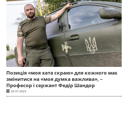
Позиція «моя хата скраю» для кожного має
змінитися на «моя думка важлива», –
Професор і сержант Федір Шандор
20.07.2023