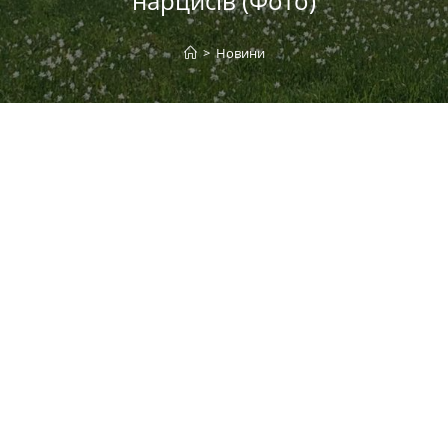
нарцисів (Фото)
>
Новини