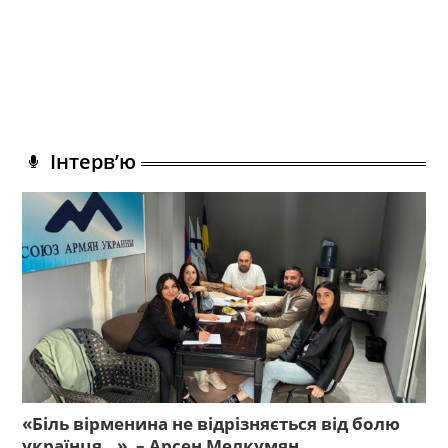
Інтерв’ю
«Біль вірменина не відрізняється від болю
українця…», – Арсен Мелкумян