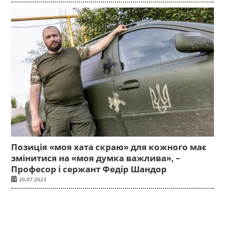
Позиція «моя хата скраю» для кожного має
змінитися на «моя думка важлива», –
Професор і сержант Федір Шандор
20.07.2023