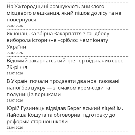
На Ужгородщині розшукують зниклого
місцевого мешканця, який пішов до лісу та не
повернувся
29.07.2026
Як юнацька збірна Закарпаття з гандболу
виборола історичне «срібло» чемпіонату
України
29.07.2026
Відомий закарпатський тренер відзначив своє
79-річчя
29.07.2026
В Україні почали продавати два нові газовані
напої без цукру — зі смаком крем-соди та
полуниці з вершками
29.07.2026
Юрій Гузинець відвідав Берегівський ліцей ім.
Лайоша Кошута та обговорив підготовку до
реформи старшої школи
23.04.2026