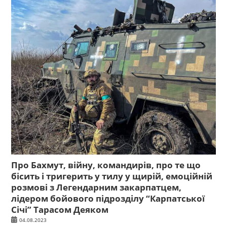
Про Бахмут, війну, командирів, про те що
бісить і тригерить у тилу у щирій, емоційній
розмові з Легендарним закарпатцем,
лідером бойового підрозділу “Карпатської
Січі” Тарасом Деяком
04.08.2023