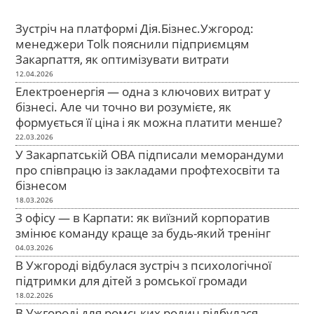
Зустріч на платформі Дія.Бізнес.Ужгород:
менеджери Tolk пояснили підприємцям
Закарпаття, як оптимізувати витрати
12.04.2026
Електроенергія — одна з ключових витрат у
бізнесі. Але чи точно ви розумієте, як
формується її ціна і як можна платити менше?
22.03.2026
У Закарпатській ОВА підписали меморандуми
про співпрацю із закладами профтехосвіти та
бізнесом
18.03.2026
З офісу — в Карпати: як виїзний корпоратив
змінює команду краще за будь-який тренінг
04.03.2026
В Ужгороді відбулася зустріч з психологічної
підтримки для дітей з ромської громади
18.02.2026
В Ужгороді для ромських родин відбулася