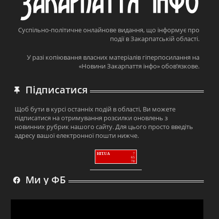
Суспільно-політичне онлайнове видання, що інформує про
події в Закарпатській області.
У разі копіювання власних матеріалів гіперпосилання на
«Новини Закарпаття інфо» обов’язкове.
Підписатися
Щоб бути в курсі останніх подій в області, Ви можете
підписатися на отримування розсилки оновлень з
новинних рубрик нашого сайту. Для цього просто введіть
адресу вашої електронної пошти нижче.
HIT.UA
7
65
78
Ми у ФБ