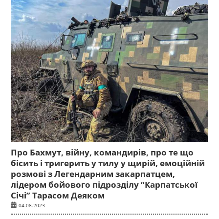
Про Бахмут, війну, командирів, про те що
бісить і тригерить у тилу у щирій, емоційній
розмові з Легендарним закарпатцем,
лідером бойового підрозділу “Карпатської
Січі” Тарасом Деяком
04.08.2023