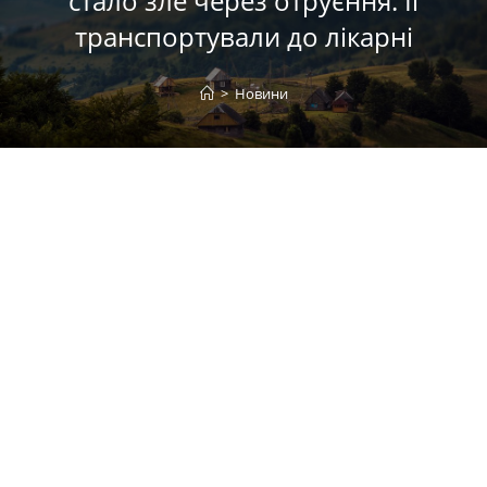
стало зле через отруєння. Її
транспортували до лікарні
>
Новини