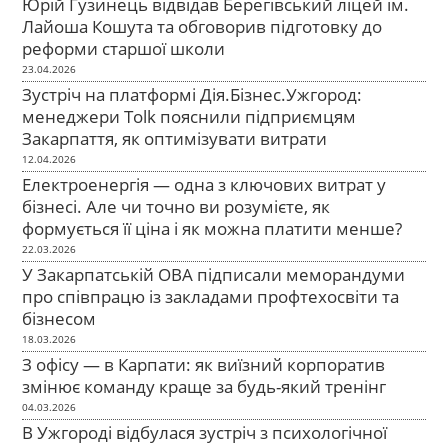
Юрій Гузинець відвідав Берегівський ліцей ім.
Лайоша Кошута та обговорив підготовку до
реформи старшої школи
23.04.2026
Зустріч на платформі Дія.Бізнес.Ужгород:
менеджери Tolk пояснили підприємцям
Закарпаття, як оптимізувати витрати
12.04.2026
Електроенергія — одна з ключових витрат у
бізнесі. Але чи точно ви розумієте, як
формується її ціна і як можна платити менше?
22.03.2026
У Закарпатській ОВА підписали меморандуми
про співпрацю із закладами профтехосвіти та
бізнесом
18.03.2026
З офісу — в Карпати: як виїзний корпоратив
змінює команду краще за будь-який тренінг
04.03.2026
В Ужгороді відбулася зустріч з психологічної