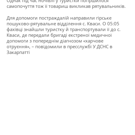
Однак під час ночівлі у туристки погіршилося
самопочуття тож її товариш викликав рятувальників.
Для допомоги постраждалій направили гірське
пошуково-рятувальне відділення с. Кваси. О 05:05
фахівці знайшли туристку й транспортували її до с.
Кваси, де передали бригаді екстреної медичної
допомоги з попереднім діагнозом «харчове
отруєння», – повідомили в пресслужбі У ДСНС в
Закарпатті