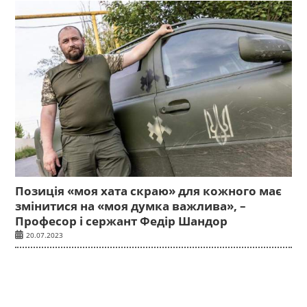
Позиція «моя хата скраю» для кожного має
змінитися на «моя думка важлива», –
Професор і сержант Федір Шандор
20.07.2023