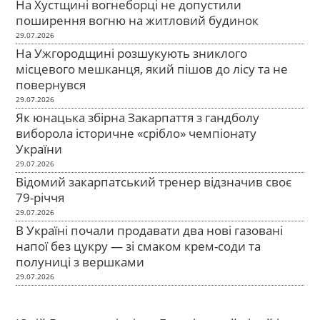
На Хустщині вогнеборці не допустили
поширення вогню на житловий будинок
29.07.2026
На Ужгородщині розшукують зниклого
місцевого мешканця, який пішов до лісу та не
повернувся
29.07.2026
Як юнацька збірна Закарпаття з гандболу
виборола історичне «срібло» чемпіонату
України
29.07.2026
Відомий закарпатський тренер відзначив своє
79-річчя
29.07.2026
В Україні почали продавати два нові газовані
напої без цукру — зі смаком крем-соди та
полуниці з вершками
29.07.2026