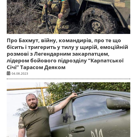
Про Бахмут, війну, командирів, про те що
бісить і тригерить у тилу у щирій, емоційній
розмові з Легендарним закарпатцем,
лідером бойового підрозділу “Карпатської
Січі” Тарасом Деяком
04.08.2023