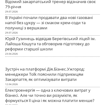
Відомий закарпатський тренер відзначив своє
79-річчя
29.07.2026
В Україні почали продавати два нові газовані
напої без цукру — зі смаком крем-соди та
полуниці з вершками
29.07.2026
Юрій Гузинець відвідав Берегівський ліцей ім.
Лайоша Кошута та обговорив підготовку до
реформи старшої школи
23.04.2026
Зустріч на платформі Дія.Бізнес.Ужгород:
менеджери Tolk пояснили підприємцям
Закарпаття, як оптимізувати витрати
12.04.2026
Електроенергія — одна з ключових витрат у
бізнесі. Але чи точно ви розумієте, як
формується її ціна і як можна платити менше?