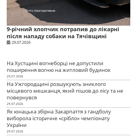
9-річний хлопчик потрапив до лікарні
після нападу собаки на Тячівщині
29.07.2026
На Хустщині вогнеборці не допустили
поширення вогню на житловий будинок
29.07.2026
На Ужгородщині розшукують зниклого
місцевого мешканця, який пішов до лісу та не
повернувся
29.07.2026
Як юнацька збірна Закарпаття з гандболу
виборола історичне «срібло» чемпіонату
України
29.07.2026