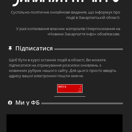
Суспільно-політичне онлайнове видання, що інформує про
події в Закарпатській області.
У разі копіювання власних матеріалів гіперпосилання на
«Новини Закарпаття інфо» обов’язкове.
Підписатися
Щоб бути в курсі останніх подій в області, Ви можете
підписатися на отримування розсилки оновлень з
новинних рубрик нашого сайту. Для цього просто введіть
адресу вашої електронної пошти нижче.
HIT.UA
4
75
120
Ми у ФБ