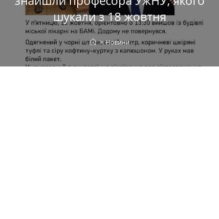
знайшли професора УжНУ, якого
шукали з 18 жовтня
>
Новини