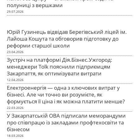
полуниці з вершками
29.07.2026
Юрій Гузинець відвідав Берегівський ліцей ім.
Лайоша Кошута та обговорив підготовку до
реформи старшої школи
23.04.2026
Зустріч на платформі Дія.Бізнес.Ужгород:
менеджери Tolk пояснили підприємцям
Закарпаття, як оптимізувати витрати
12.04.2026
Електроенергія — одна з ключових витрат у
бізнесі. Але чи точно ви розумієте, як
формується її ціна і як можна платити менше?
22.03.2026
У Закарпатській ОВА підписали меморандуми
про співпрацю із закладами профтехосвіти та
бізнесом
18.03.2026