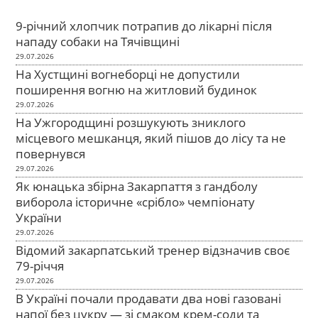
9-річний хлопчик потрапив до лікарні після
нападу собаки на Тячівщині
29.07.2026
На Хустщині вогнеборці не допустили
поширення вогню на житловий будинок
29.07.2026
На Ужгородщині розшукують зниклого
місцевого мешканця, який пішов до лісу та не
повернувся
29.07.2026
Як юнацька збірна Закарпаття з гандболу
виборола історичне «срібло» чемпіонату
України
29.07.2026
Відомий закарпатський тренер відзначив своє
79-річчя
29.07.2026
В Україні почали продавати два нові газовані
напої без цукру — зі смаком крем-соди та