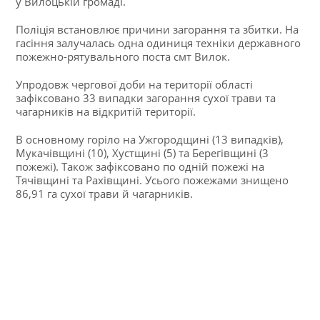
у Вилоцькій громаді.
Поліція встановлює причини загорання та збитки. На
гасіння залучалась одна одиниця техніки державного
пожежно-рятувального поста смт Вилок.
Упродовж чергової доби на території області
зафіксовано 33 випадки загорання сухої трави та
чагарників на відкритій території.
В основному горіло на Ужгородщині (13 випадків),
Мукачівщині (10), Хустщині (5) та Берегівщині (3
пожежі). Також зафіксовано по одній пожежі на
Тячівщині та Рахівщині. Усього пожежами знищено
86,91 га сухої трави й чагарників.