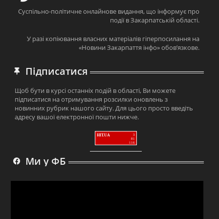
Суспільно-політичне онлайнове видання, що інформує про
події в Закарпатській області.
У разі копіювання власних матеріалів гіперпосилання на
«Новини Закарпаття інфо» обов’язкове.
Підписатися
Щоб бути в курсі останніх подій в області, Ви можете
підписатися на отримування розсилки оновлень з
новинних рубрик нашого сайту. Для цього просто введіть
адресу вашої електронної пошти нижче.
HIT.UA
3
81
116
Ми у ФБ