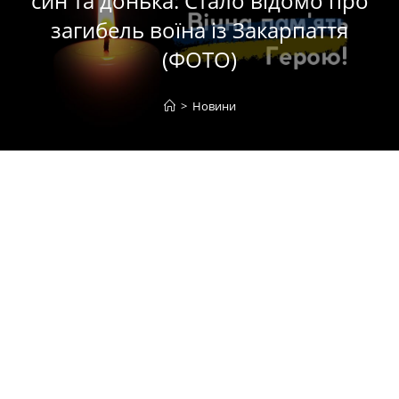
син та донька: Стало відомо про
загибель воїна із Закарпаття
(ФОТО)
>
Новини