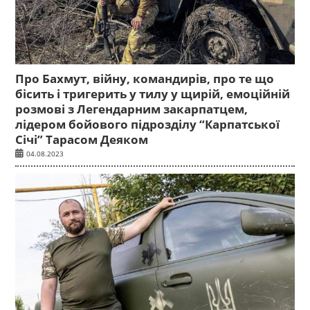
Про Бахмут, війну, командирів, про те що
бісить і тригерить у тилу у щирій, емоційній
розмові з Легендарним закарпатцем,
лідером бойового підрозділу “Карпатської
Січі” Тарасом Деяком
04.08.2023