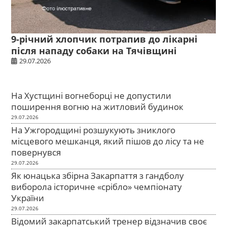
9-річний хлопчик потрапив до лікарні
після нападу собаки на Тячівщині
29.07.2026
На Хустщині вогнеборці не допустили
поширення вогню на житловий будинок
29.07.2026
На Ужгородщині розшукують зниклого
місцевого мешканця, який пішов до лісу та не
повернувся
29.07.2026
Як юнацька збірна Закарпаття з гандболу
виборола історичне «срібло» чемпіонату
України
29.07.2026
Відомий закарпатський тренер відзначив своє