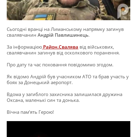
Сьогодні вранці на Лиманському напрямку загинув
свалявчанин
Андрій Павлишинець
.
За інформацією
Район.Свалява
від військових,
свалявчанин загинув від осколкового поранення.
Про дату та час поховання повідомимо згодом.
Як відомо Андрій був учасником АТО та брав участь у
боях за Донецький аеропорт.
Вдома у загиблого захисника залишилася дружина
Оксана, маленькі син та донька.
Вічна пам’ять Герою!