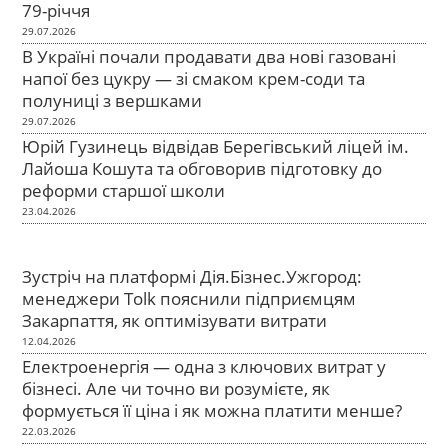
79-річчя
29.07.2026
В Україні почали продавати два нові газовані
напої без цукру — зі смаком крем-соди та
полуниці з вершками
29.07.2026
Юрій Гузинець відвідав Берегівський ліцей ім.
Лайоша Кошута та обговорив підготовку до
реформи старшої школи
23.04.2026
Зустріч на платформі Дія.Бізнес.Ужгород:
менеджери Tolk пояснили підприємцям
Закарпаття, як оптимізувати витрати
12.04.2026
Електроенергія — одна з ключових витрат у
бізнесі. Але чи точно ви розумієте, як
формується її ціна і як можна платити менше?
22.03.2026