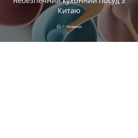
небезпечний кухонний посуд з
Китаю
>
Новини