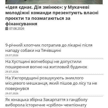
«Ідея єднає. Дія змінює»: у Мукачеві
молодіжні команди презентують власні
проєкти та позмагаються за
фінансування
07.08.2026
9-річний хлопчик потрапив до лікарні після
нападу собаки на Тячівщині
29.07.2026
На Хустщині вогнеборці не допустили
поширення вогню на житловий будинок
29.07.2026
На Ужгородщині розшукують зниклого
місцевого мешканця, який пішов до лісу та не
повернувся
29.07.2026
Як юнацька збірна Закарпаття з гандболу
виборола історичне «срібло» чемпіонату