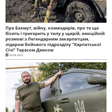
Про Бахмут, війну, командирів, про те що
бісить і тригерить у тилу у щирій, емоційній
розмові з Легендарним закарпатцем,
лідером бойового підрозділу “Карпатської
Січі” Тарасом Деяком
04.08.2023