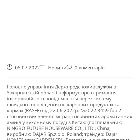
05.07.2022
Новини
0 коментарів
Головне управління Держпродспоживслужби в
Закарпатській області інформує про отримання
інформаційного повідомлення через систему
швидкого оповіщення по харчових продуктах та
кормах (RASFF) від 22.06.2022р. №2022.3459 fup 2
стосовно виявлення міграції первинних ароматичних
амінів у кухонному посуді з Китаю (постачальник:
NINGBO FUTURE HOUSEWARE CO., LTD., China;
виробник: DAJAR Sp.z.o.o. Poland; трейдер: Dajar
HOME&amp;GARDEN SRL, Romania), що експортувався