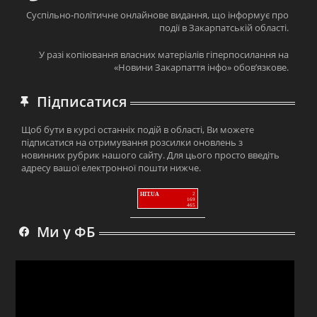
Суспільно-політичне онлайнове видання, що інформує про
події в Закарпатській області.
У разі копіювання власних матеріалів гіперпосилання на
«Новини Закарпаття інфо» обов’язкове.
Підписатися
Щоб бути в курсі останніх подій в області, Ви можете
підписатися на отримування розсилки оновлень з
новинних рубрик нашого сайту. Для цього просто введіть
адресу вашої електронної пошти нижче.
HIT.UA
2
169
465
Ми у ФБ