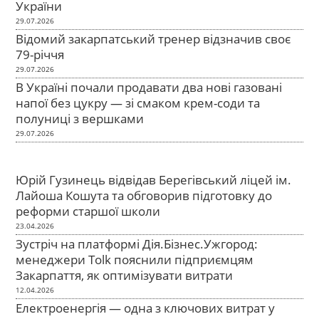
України
29.07.2026
Відомий закарпатський тренер відзначив своє
79-річчя
29.07.2026
В Україні почали продавати два нові газовані
напої без цукру — зі смаком крем-соди та
полуниці з вершками
29.07.2026
Юрій Гузинець відвідав Берегівський ліцей ім.
Лайоша Кошута та обговорив підготовку до
реформи старшої школи
23.04.2026
Зустріч на платформі Дія.Бізнес.Ужгород:
менеджери Tolk пояснили підприємцям
Закарпаття, як оптимізувати витрати
12.04.2026
Електроенергія — одна з ключових витрат у