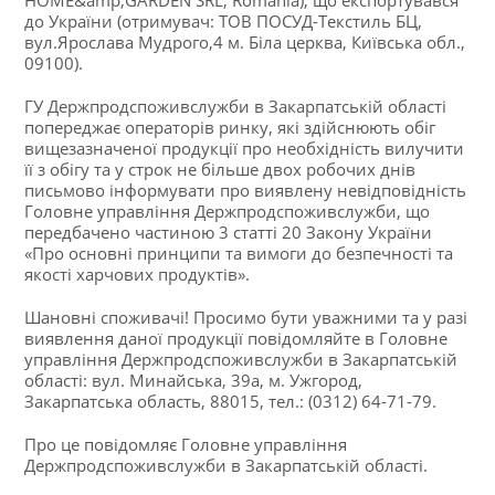
до України (отримувач: ТОВ ПОСУД-Текстиль БЦ,
вул.Ярослава Мудрого,4 м. Біла церква, Київська обл.,
09100).
ГУ Держпродспоживслужби в Закарпатській області
попереджає операторів ринку, які здійснюють обіг
вищезазначеної продукції про необхідність вилучити
її з обігу та у строк не більше двох робочих днів
письмово інформувати про виявлену невідповідність
Головне управління Держпродспоживслужби, що
передбачено частиною 3 статті 20 Закону України
«Про основні принципи та вимоги до безпечності та
якості харчових продуктів».
Шановні споживачі! Просимо бути уважними та у разі
виявлення даної продукції повідомляйте в Головне
управління Держпродспоживслужби в Закарпатській
області: вул. Минайська, 39а, м. Ужгород,
Закарпатська область, 88015, тел.: (0312) 64-71-79.
Про це повідомляє Головне управління
Держпродспоживслужби в Закарпатській області.