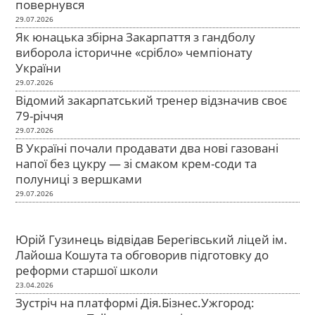
повернувся
29.07.2026
Як юнацька збірна Закарпаття з гандболу
виборола історичне «срібло» чемпіонату
України
29.07.2026
Відомий закарпатський тренер відзначив своє
79-річчя
29.07.2026
В Україні почали продавати два нові газовані
напої без цукру — зі смаком крем-соди та
полуниці з вершками
29.07.2026
Юрій Гузинець відвідав Берегівський ліцей ім.
Лайоша Кошута та обговорив підготовку до
реформи старшої школи
23.04.2026
Зустріч на платформі Дія.Бізнес.Ужгород: