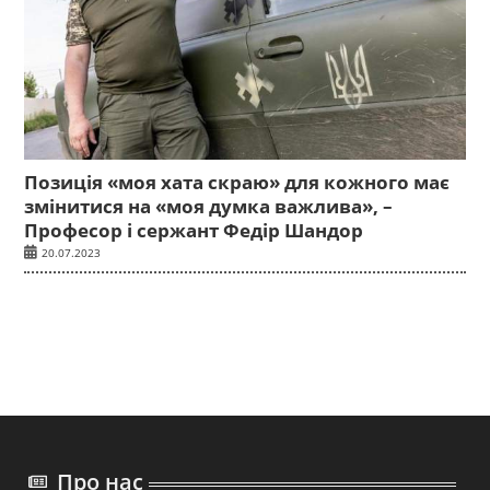
Позиція «моя хата скраю» для кожного має
змінитися на «моя думка важлива», –
Професор і сержант Федір Шандор
20.07.2023
Про нас