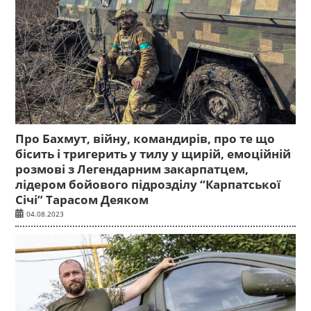
Про Бахмут, війну, командирів, про те що
бісить і тригерить у тилу у щирій, емоційній
розмові з Легендарним закарпатцем,
лідером бойового підрозділу “Карпатської
Січі” Тарасом Деяком
04.08.2023