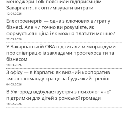
менеджери Tolk пояснили підприємцям
Закарпаття, як оптимізувати витрати
12.04.2026
Електроенергія — одна з ключових витрат у
бізнесі. Але чи точно ви розумієте, як
формується її ціна і як можна платити менше?
22.03.2026
У Закарпатській ОВА підписали меморандуми
про співпрацю із закладами профтехосвіти та
бізнесом
18.03.2026
З офісу — в Карпати: як виїзний корпоратив
змінює команду краще за будь-який тренінг
04.03.2026
В Ужгороді відбулася зустріч з психологічної
підтримки для дітей з ромської громади
18.02.2026