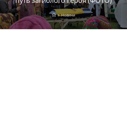
путь загиблого Героя (ФОТО)
>
Новини