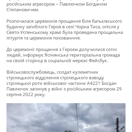
російським агресором – Павлючком Богданом
Степановичем.
Розпочалася церемонія прощання біля батьківського
будинку загиблого Героя в селі Чорна Тиса, опісля у
Свято-Успенському храмі була проведена прощальна
літургія та церемонія похованння.
До церемонії прощання з Героєм долучилися сотні
людей, інформує Ясінянська територіальна громада
на своїй сторінці в соціальній мережі Фейсбук.
Військовослужбовець, солдат-кулеметник
стрілецького відділення стрілецького взводу
стрілецької роти військової частини А4221 Богдан
Павлючок загинув у війні з російським агресором 29
серпня 2022 року.