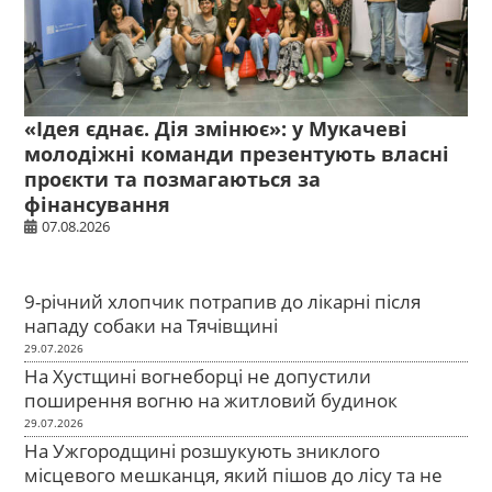
«Ідея єднає. Дія змінює»: у Мукачеві
молодіжні команди презентують власні
проєкти та позмагаються за
фінансування
07.08.2026
9-річний хлопчик потрапив до лікарні після
нападу собаки на Тячівщині
29.07.2026
На Хустщині вогнеборці не допустили
поширення вогню на житловий будинок
29.07.2026
На Ужгородщині розшукують зниклого
місцевого мешканця, який пішов до лісу та не