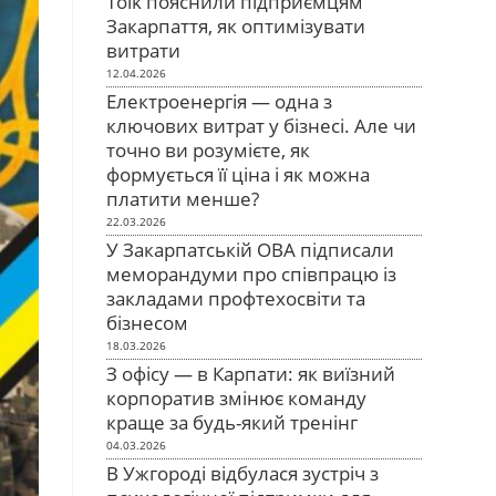
Tolk пояснили підприємцям
Закарпаття, як оптимізувати
витрати
12.04.2026
Електроенергія — одна з
ключових витрат у бізнесі. Але чи
точно ви розумієте, як
формується її ціна і як можна
платити менше?
22.03.2026
У Закарпатській ОВА підписали
меморандуми про співпрацю із
закладами профтехосвіти та
бізнесом
18.03.2026
З офісу — в Карпати: як виїзний
корпоратив змінює команду
краще за будь-який тренінг
04.03.2026
В Ужгороді відбулася зустріч з