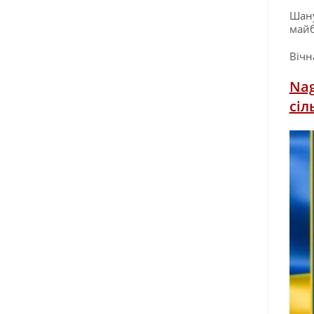
Шану
майб
Вічн
Nag
сіл