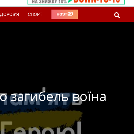
ДОРОВ’Я
СПОРТ
‘
о загибель воїна