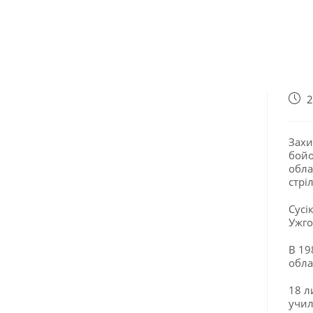
2
Захи
бойо
обла
стрі
Сусі
Ужго
В 19
облас
18 л
учил