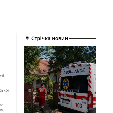
Стрічка новин
чі
ської
го
рм,