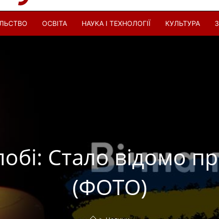
ІЛЬСТВО
ОСВІТА
НАУКА І ТЕХНОЛОГІЇ
КУЛЬТУРА
З
лобі: Стало відомо пр
(ФОТО)