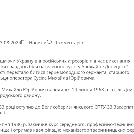
3.08.2024
Новини
0 коментарів
щаючи Україну від російських агресорів під час виконання
вих завдань біля населеного пункту Урожайне Донецької
сті перестало битися серце молодшого сержанта, старшого
льця-оператора Сусіка Михайла Юрійовича.
к Михайло Юрійович народився 14 липня 1968 р. в селі Деме
родського району.
83 році вступив до Великоберизнянського СПТУ-33 Закарпат
ті .
ипня 1986 р. закінчив курс середнього, професійно-технічно
ища і отримав кваліфікацію механізатор тваринницьких фе