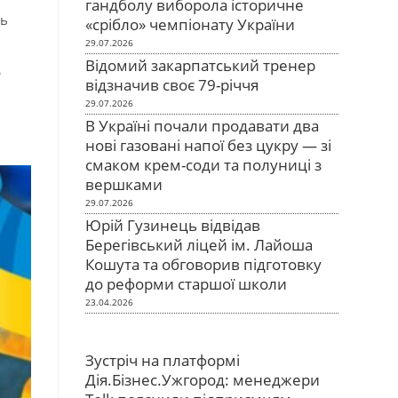
гандболу виборола історичне
ть
«срібло» чемпіонату України
29.07.2026
Відомий закарпатський тренер
Б
відзначив своє 79-річчя
29.07.2026
В Україні почали продавати два
нові газовані напої без цукру — зі
смаком крем-соди та полуниці з
вершками
29.07.2026
Юрій Гузинець відвідав
Берегівський ліцей ім. Лайоша
Кошута та обговорив підготовку
до реформи старшої школи
23.04.2026
Зустріч на платформі
Дія.Бізнес.Ужгород: менеджери