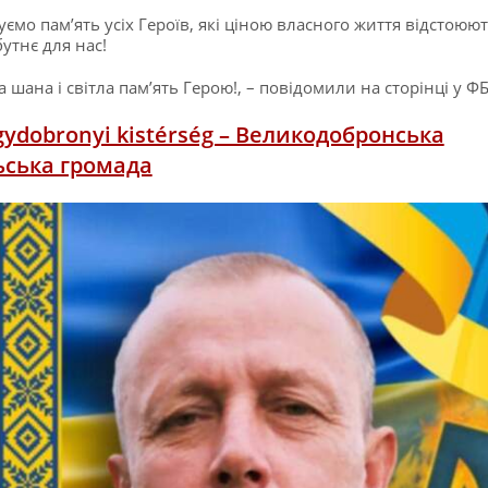
ємо пам’ять усіх Героїв, які ціною власного життя відстоюю
утнє для нас!
а шана і світла пам’ять Герою!, – повідомили на сторінці у Ф
ydobronyi kistérség – Великодобронська
ьська громада