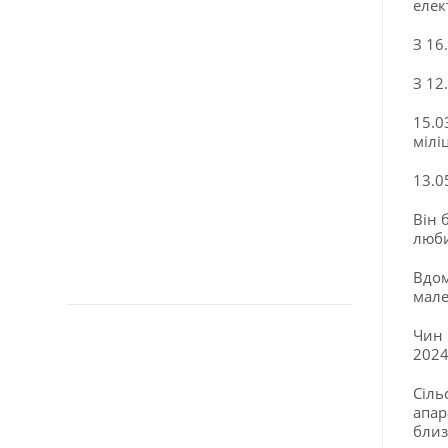
елек
З 16
З 12
15.0
міліц
13.0
Він 
люби
Вдом
мале
Чин 
2024 
Сіль
апар
близ