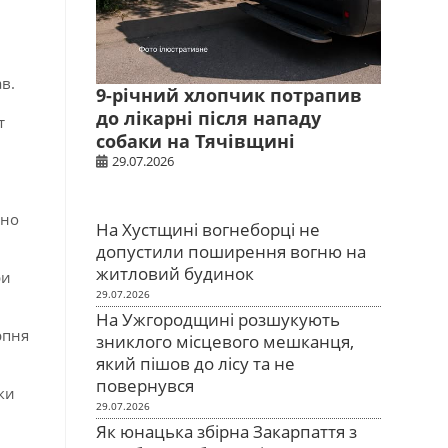
в.
9-річний хлопчик потрапив
до лікарні після нападу
т
собаки на Тячівщині
29.07.2026
ьно
На Хустщині вогнеборці не
допустили поширення вогню на
житловий будинок
ри
29.07.2026
На Ужгородщині розшукують
рпня
зниклого місцевого мешканця,
який пішов до лісу та не
повернувся
ки
29.07.2026
Як юнацька збірна Закарпаття з