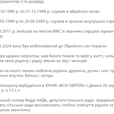
тромонтер 2-го розряду
.10.1986 р. по 01.12.1988 р. служив в збройних силах.
.05.1989 р.по 29.06.2009 р. служив в органах внутрішніх спра
3.2011 р. вийшов на пенсію МВС зі званням старший сержан
ії.
5.2024 року був мобілізований до Збройних сил України.
був щирим патріотом, мав багато планів та мрій у житті, сил
в свою родину і рідну землю за, яку і загинув!
а на нього чекала любляча родина: дружина, дочка і син, т
нькі внучки, батько і сестри.
похорону відбудеться в ХРАМІ «ВСІХ СВЯТИХ» с.Демечі 26 се
р. о 13 к.ч
ський голова Федір НАДЬ, депутати сільської ради, працівни
ату сільської ради висловлюють глибокі співчуття рідним та
ьким захисника.