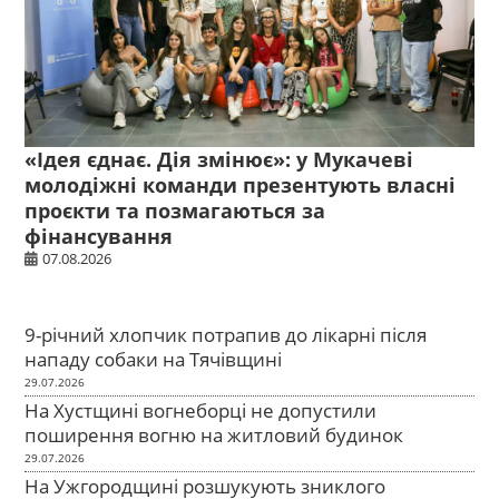
«Ідея єднає. Дія змінює»: у Мукачеві
молодіжні команди презентують власні
проєкти та позмагаються за
фінансування
07.08.2026
9-річний хлопчик потрапив до лікарні після
нападу собаки на Тячівщині
29.07.2026
На Хустщині вогнеборці не допустили
поширення вогню на житловий будинок
29.07.2026
На Ужгородщині розшукують зниклого