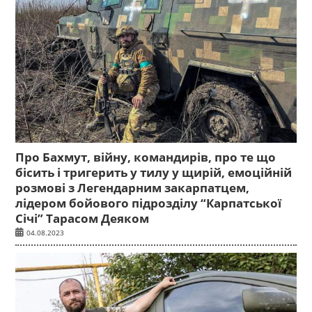
Про Бахмут, війну, командирів, про те що
бісить і тригерить у тилу у щирій, емоційній
розмові з Легендарним закарпатцем,
лідером бойового підрозділу “Карпатської
Січі” Тарасом Деяком
04.08.2023