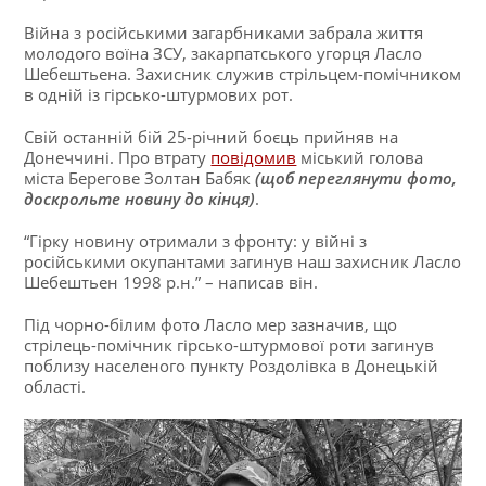
Війна з російськими загарбниками забрала життя
молодого воїна ЗСУ, закарпатського угорця Ласло
Шебештьена. Захисник служив стрільцем-помічником
в одній із гірсько-штурмових рот.
Свій останній бій 25-річний боєць прийняв на
Донеччині. Про втрату
повідомив
міський голова
міста Берегове Золтан Бабяк
(щоб переглянути фото,
доскрольте новину до кінця)
.
“Гірку новину отримали з фронту: у війні з
російськими окупантами загинув наш захисник Ласло
Шебештьен 1998 р.н.” – написав він.
Під чорно-білим фото Ласло мер зазначив, що
стрілець-помічник гірсько-штурмової роти загинув
поблизу населеного пункту Роздолівка в Донецькій
області.