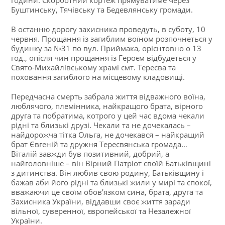
Буштинську, Тячівську та Бедевлянську громади.
В останню дорогу захисника проведуть, в суботу, 10
червня. Прощання із загиблим воїном розпочнеться у
будинку за №31 по вул. Приймака, орієнтовно о 13
год., опісля чин прощання із Героєм відбудеться у
Свято-Михайлівському храмі смт. Тересва та
поховання загиблого на місцевому кладовищі.
Передчасна смерть забрала життя відважного воїна,
люблячого, племінника, найкращого брата, вірного
друга та побратима, котрого у цей час вдома чекали
рідні та близькі друзі. Чекали та не дочекалась –
найдорожча тітка Ольга, не дочекався – найкращий
брат Євгеній та дружня Тересвянська громада…
Віталій завжди був позитивний, добрий, а
найголовніше – він Вірний Патріот своїй Батьківщині
з дитинства. Він любив свою родину, Батьківщину і
бажав аби його рідні та близькі жили у мирі та спокої,
вважаючи це своїм обов’язком сина, брата, друга та
Захисника України, віддавши своє життя заради
вільної, суверенної, європейської та Незалежної
України.