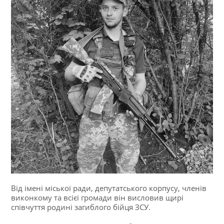
Від імені міської ради, депутатського корпусу, членів
виконкому та всієї громади він висловив щирі
співчуття родині загиблого бійця ЗСУ.