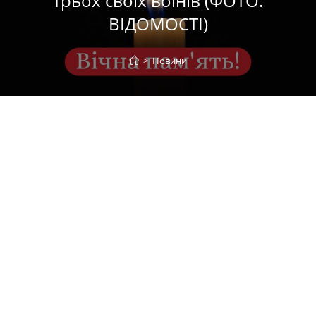
трьох своїх воїнів (ФОТО.
ВІДОМОСТІ)
>
Новини