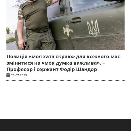
Позиція «моя хата скраю» для кожного має
змінитися на «моя думка важлива», –
Професор і сержант Федір Шандор
20.07.2023