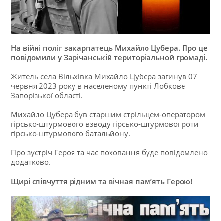
На вiйнi полiг закарпатець Михайло Цубера. Про це
повiдомили у Зарiчанськiй територiальной громадi.
Житель села Вiльхiвка Михайло Цубера загинув 07
червня 2023 року в населеному пунктi Лобкове
Запорiзької областi.
Михайло Цубера був старшим стрiльцем-оператором
гiрсько-штурмового взводу гiрсько-штурмової роти
гiрсько-штурмового батальйону.
Про зустрiч Героя та час поховання буде повiдомлено
додатково.
Щирі співчуття рідним та вічная пам’ять Герою!