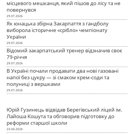
місцевого мешканця, який пішов до лісу та не
повернувся
29.07.2026
Як юнацька збірна Закарпаття з гандболу
виборола історичне «срібло» чемпіонату
України
29.07.2026
Відомий закарпатський тренер відзначив своє
79-річчя
29.07.2026
В Україні почали продавати два нові газовані
напої без цукру — зі смаком крем-соди та
полуниці з вершками
29.07.2026
Юрій Гузинець відвідав Берегівський ліцей ім.
Лайоша Кошута та обговорив підготовку до
реформи старшої школи
23.04.2026