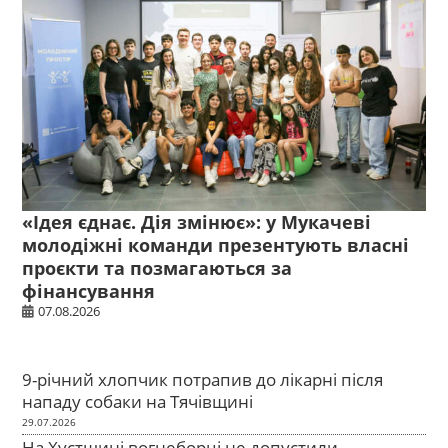
«Ідея єднає. Дія змінює»: у Мукачеві
молодіжні команди презентують власні
проєкти та позмагаються за
фінансування
07.08.2026
9-річний хлопчик потрапив до лікарні після
нападу собаки на Тячівщині
29.07.2026
На Хустщині вогнеборці не допустили