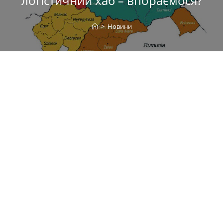
логістичний хаб – впораємося?
>
Новини