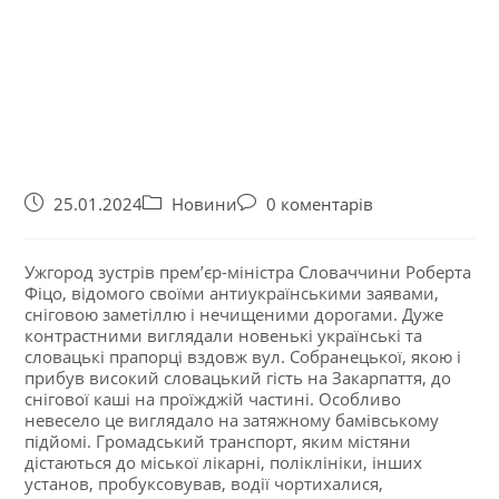
25.01.2024
Новини
0 коментарів
Ужгород зустрів прем’єр-міністра Словаччини Роберта
Фіцо, відомого своїми антиукраїнськими заявами,
сніговою заметіллю і нечищеними дорогами. Дуже
контрастними виглядали новенькі українські та
словацькі прапорці вздовж вул. Собранецької, якою і
прибув високий словацький гість на Закарпаття, до
снігової каші на проїжджій частині. Особливо
невесело це виглядало на затяжному бамівському
підйомі. Громадський транспорт, яким містяни
дістаються до міської лікарні, поліклініки, інших
установ, пробуксовував, водії чортихалися,