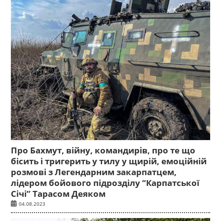
Про Бахмут, війну, командирів, про те що
бісить і тригерить у тилу у щирій, емоційній
розмові з Легендарним закарпатцем,
лідером бойового підрозділу “Карпатської
Січі” Тарасом Деяком
04.08.2023