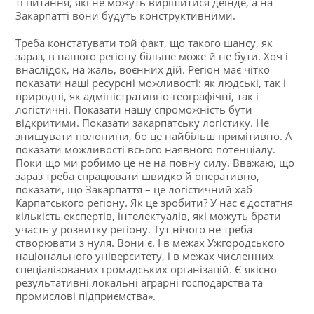
ті питання, які не можуть вирішитися деінде, а на
Закарпатті вони будуть конструктивними.
Треба констатувати той факт, що такого шансу, як
зараз, в нашого регіону більше може й не бути. Хоч і
внаслідок, на жаль, воєнних дій. Регіон має чітко
показати наші ресурсні можливості: як людські, так і
природні, як адміністративно-географічні, так і
логістичні. Показати нашу спроможність бути
відкритими. Показати закарпатську логістику. Не
знищувати полонини, бо це найбільш примітивно. А
показати можливості всього наявного потенціалу.
Поки що ми робимо це не на повну силу. Вважаю, що
зараз треба спрацювати швидко й оперативно,
показати, що Закарпаття – це логістичний хаб
Карпатського регіону. Як це зробити? У нас є достатня
кількість експертів, інтелектуалів, які можуть брати
участь у розвитку регіону. Тут нічого не треба
створювати з нуля. Вони є. І в межах Ужгородського
національного університету, і в межах численних
спеціалізованих громадських організацій. Є якісно
результативні локальні аграрні господарства та
промислові підприємства».