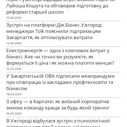
Лайоша Кошута та обговорив підготовку до
реформи старшої школи
23.04.2026
Зустріч на платформі Дія.Бізнес.Ужгород:
менеджери Tolk пояснили підприємцям
Закарпаття, як оптимізувати витрати
12.04.2026
Електроенергія — одна з ключових витрат у
бізнесі. Але чи точно ви розумієте, як
формується її ціна і як можна платити менше?
22.03.2026
У Закарпатській ОВА підписали меморандуми
про співпрацю із закладами профтехосвіти та
бізнесом
18.03.2026
З офісу — в Карпати: як виїзний корпоратив
змінює команду краще за будь-який тренінг
04.03.2026
В Ужгороді відбулася зустріч з психологічної
підтримки для дітей з ромської громади