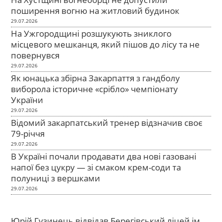
поширення вогню на житловий будинок
29.07.2026
На Ужгородщині розшукують зниклого
місцевого мешканця, який пішов до лісу та не
повернувся
29.07.2026
Як юнацька збірна Закарпаття з гандболу
виборола історичне «срібло» чемпіонату
України
29.07.2026
Відомий закарпатський тренер відзначив своє
79-річчя
29.07.2026
В Україні почали продавати два нові газовані
напої без цукру — зі смаком крем-соди та
полуниці з вершками
29.07.2026
Юрій Гузинець відвідав Берегівський ліцей ім.