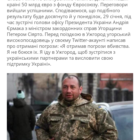
країні 50 млрд євро з фонду Євросоюзу. Переговори
вийшли успішними. Сподіваємося, що подібного
результату буде досягнуто й у понеділок, 29 січня, під
час зустрічі голови офісу Президента України Андрія
Єрмака з міністром закордонних справ Угорщини
Петером Сіярто. Перед поїздкою в Ужгород угорський
високопосадовець у своєму Twitter-акаунті написав
про отримані погрози: «Я отримав погрози вбивства.
Я не боюся їх. Я їду в Ужгород, щоб зустрітися з
українськими партнерами та висловити свою
підтримку Україні».