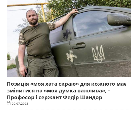
Позиція «моя хата скраю» для кожного має
змінитися на «моя думка важлива», –
Професор і сержант Федір Шандор
20.07.2023