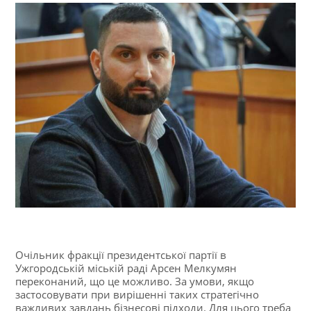
Очільник фракції президентської партії в
Ужгородській міській раді Арсен Мелкумян
переконаний, що це можливо. За умови, якщо
застосовувати при вирішенні таких стратегічно
важливих завдань бізнесові підходи. Для цього треба