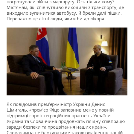
погрожували зійти з маршруту. Ось тільки кому?
Містянам, які співчутливо виходили з транспорту, де
виходило зупинитися автобусу, й брели далі пішки.
Переважно це літні люди, яким би до лікаря…
Як повідомив прем’єр-міністр України Денис
Шмигаль, «прем’єр Фіцо запевнив мене у повній
підтримці євроінтеграційних прагнень України.
Україна та Словаччина продовжать плідну співпрацю
заради безпеки та процвітання наших країн».
Словаччина не блокуватиме також виділення нашій