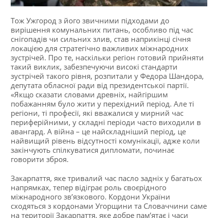
Тож Ужгород з його звичними підходами до
вирішення комунальних питань, особливо під час
снігопадів чи сильних злив, став наприкінці січня
локацією для стратегічно важливих міжнародних
зустрічей. Про те, наскільки регіон готовий прийняти
такий виклик, забезпечуючи високі стандарти
зустрічей такого рівня, розпитали у Федора Шандора,
депутата обласної ради від президентської партії.
«Якщо сказати словами древніх, найгіршим
побажанням було жити у перехідний період. Але ті
регіони, ті професії, які вважалися у мирний час
периферійними, у складні періоди часто виходили в
авангард. А війна – це найскладніший період, це
найвищий рівень відсутності комунікації, адже коли
закінчують спілкуватися дипломати, починає
говорити зброя.
Закарпаття, яке тривалий час пасло задніх у багатьох
напрямках, тепер відіграє роль своєрідного
міжнародного зв’язкового. Кордони України
сходяться з кордонами Угорщини та Словаччини саме
на території Закарпаття, яке добре пам’ятає і часи