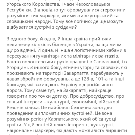
Угорського Королівства, і часи Чехословацької
Республіки. Відповідно тут сформувалися стереотипи
розуміння тих маркерів, якими живе угорський та
словацький народи. Тому все логічно: де ще можуть
відбуватися зустрічі з сусідами?
З одного боку, й одна, й інша країна прийняли
величезну кількість біженців з України, за що ми їм
щиро вдячні. Й одна, й інша є логістичними хабами з
пересування гуманітарних та мілітарних вантажів.
Багато волонтерських рухів працює і в Словаччині, і в
Угорщині. З іншого боку, етнічні угорці та словаки, які
проживають на території Закарпаття, перебувають у
лавах збройних формувань, а це 128-а, 101-а та інші
бригади, які захищають Україну від російського
ворога. Тому саме тут, на Закарпатті, найкраще
говорити про точки дотику. Про добросусідство, про
спільні інтереси – культурні, економічні, військові.
Резонів кілька. Це найбільш безпечна зона для
проведення дипломатичних зустрічей. Це зона
розуміння регіону Карпатського, який об’єднує ці
країни. У цій зоні зійшлися історичні, культурні,
національні маркери, які дають можливість вирішити