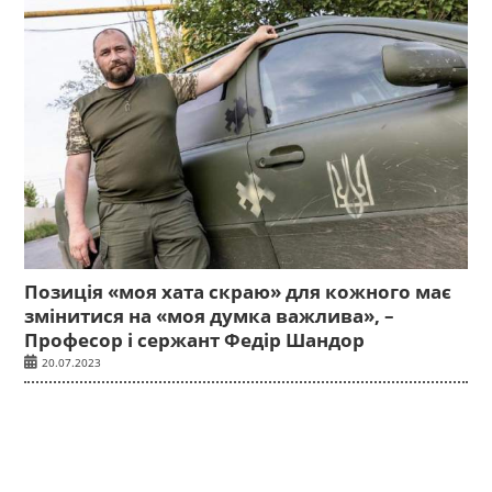
Позиція «моя хата скраю» для кожного має
змінитися на «моя думка важлива», –
Професор і сержант Федір Шандор
20.07.2023