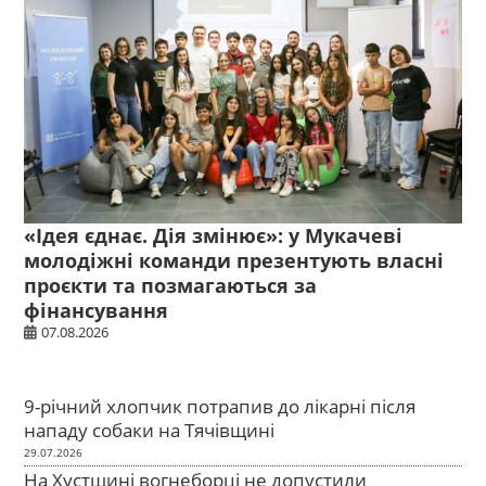
«Ідея єднає. Дія змінює»: у Мукачеві
молодіжні команди презентують власні
проєкти та позмагаються за
фінансування
07.08.2026
9-річний хлопчик потрапив до лікарні після
нападу собаки на Тячівщині
29.07.2026
На Хустщині вогнеборці не допустили