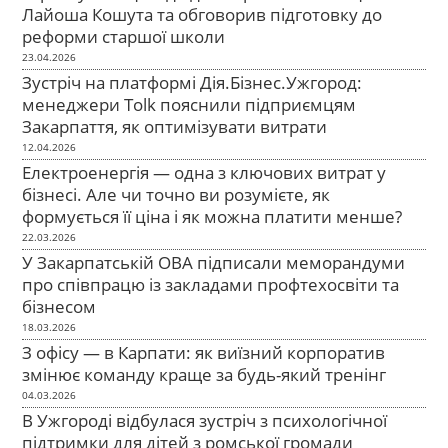
Лайоша Кошута та обговорив підготовку до
реформи старшої школи
23.04.2026
Зустріч на платформі Дія.Бізнес.Ужгород:
менеджери Tolk пояснили підприємцям
Закарпаття, як оптимізувати витрати
12.04.2026
Електроенергія — одна з ключових витрат у
бізнесі. Але чи точно ви розумієте, як
формується її ціна і як можна платити менше?
22.03.2026
У Закарпатській ОВА підписали меморандуми
про співпрацю із закладами профтехосвіти та
бізнесом
18.03.2026
З офісу — в Карпати: як виїзний корпоратив
змінює команду краще за будь-який тренінг
04.03.2026
В Ужгороді відбулася зустріч з психологічної
підтримки для дітей з ромської громади