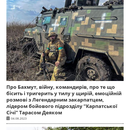
Про Бахмут, війну, командирів, про те що
бісить і тригерить у тилу у щирій, емоційній
розмові з Легендарним закарпатцем,
лідером бойового підрозділу “Карпатської
Січі” Тарасом Деяком
04.08.2023