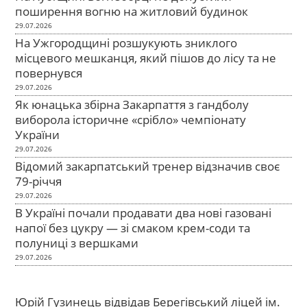
поширення вогню на житловий будинок
29.07.2026
На Ужгородщині розшукують зниклого
місцевого мешканця, який пішов до лісу та не
повернувся
29.07.2026
Як юнацька збірна Закарпаття з гандболу
виборола історичне «срібло» чемпіонату
України
29.07.2026
Відомий закарпатський тренер відзначив своє
79-річчя
29.07.2026
В Україні почали продавати два нові газовані
напої без цукру — зі смаком крем-соди та
полуниці з вершками
29.07.2026
Юрій Гузинець відвідав Берегівський ліцей ім.