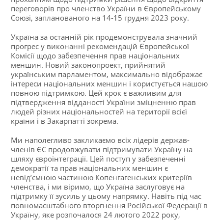
переговорів про членство України в Європейському
Союзі, запланованого на 14-15 грудня 2023 року.
Україна за останній рік продемонструвала значний
прогрес у виконанні рекомендацій Європейської
Комісії щодо забезпечення прав національних
меншин. Новий законопроект, прийнятий
українським парламентом, максимально відображає
інтереси національних меншин і користується нашою
повною підтримкою. Цей крок є важливим для
підтвердження відданості України зміцненню прав
людей різних національностей на території всієї
країни і в Закарпатті зокрема.
Ми наполегливо закликаємо всіх лідерів держав-
членів ЄС продовжувати підтримувати Україну на
шляху євроінтеграції. Цей поступ у забезпеченні
демократії та прав національних меншин є
невід’ємною частиною Копенгагенських критеріїв
членства, і ми віримо, що Україна заслуговує на
підтримку її зусиль у цьому напрямку. Навіть під час
повномасштабного вторгнення Російської Федерації в
Україну, яке розпочалося 24 лютого 2022 року,