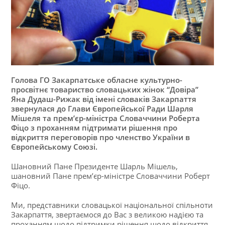
Голова ГО Закарпатське обласне культурно-
просвітнє товариство словацьких жінок “Довіра”
Яна Дудаш-Рижак від імені словаків Закарпаття
звернулася до Глави Європейської Ради Шарля
Мішеля та прем’єр-міністра Словаччини Роберта
Фіцо з проханням підтримати рішення про
відкриття переговорів про членство України в
Європейському Союзі.
Шановний Пане Президенте Шарль Мішель,
шановний Пане прем’єр-міністре Словаччини Роберт
Фіцо.
Ми, представники словацької національної спільноти
Закарпаття, звертаємося до Вас з великою надією та
проханням щодо підтримки рішення щодо відкриття