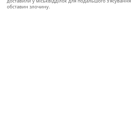
доставили у міськвідділок для подальшого з’ясування
обставин злочину.