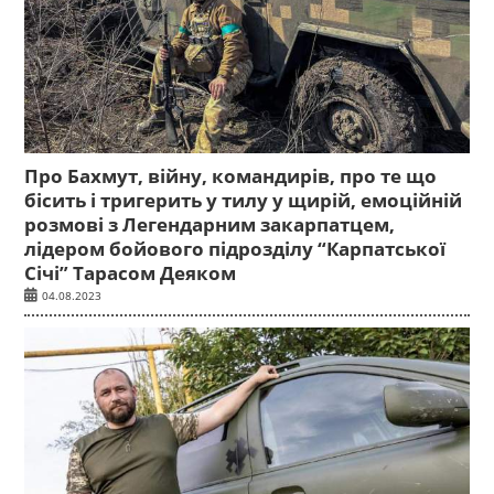
Про Бахмут, війну, командирів, про те що
бісить і тригерить у тилу у щирій, емоційній
розмові з Легендарним закарпатцем,
лідером бойового підрозділу “Карпатської
Січі” Тарасом Деяком
04.08.2023