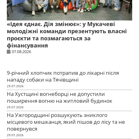
«Ідея єднає. Дія змінює»: у Мукачеві
молодіжні команди презентують власні
проєкти та позмагаються за
фінансування
07.08.2026
9-річний хлопчик потрапив до лікарні після
нападу собаки на Тячівщині
29.07.2026
На Хустщині вогнеборці не допустили
поширення вогню на житловий будинок
29.07.2026
На Ужгородщині розшукують зниклого
місцевого мешканця, який пішов до лісу та не
повернувся
29.07.2026