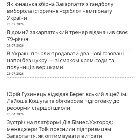
Як юнацька збірна Закарпаття з гандболу
виборола історичне «срібло» чемпіонату
України
29.07.2026
Відомий закарпатський тренер відзначив своє
79-річчя
29.07.2026
В Україні почали продавати два нові газовані
напої без цукру — зі смаком крем-соди та
полуниці з вершками
29.07.2026
Юрій Гузинець відвідав Берегівський ліцей ім.
Лайоша Кошута та обговорив підготовку до
реформи старшої школи
23.04.2026
Зустріч на платформі Дія.Бізнес.Ужгород:
менеджери Tolk пояснили підприємцям
Закарпаття, як оптимізувати витрати