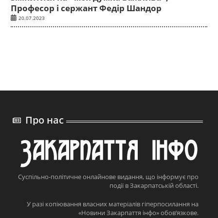
Професор і сержант Федір Шандор
20.07.2023
Про нас
Суспільно-політичне онлайнове видання, що інформує про
події в Закарпатській області.
У разі копіювання власних матеріалів гіперпосилання на
«Новини Закарпаття інфо» обов’язкове.