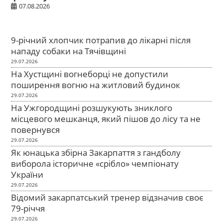
07.08.2026
9-річний хлопчик потрапив до лікарні після
нападу собаки на Тячівщині
29.07.2026
На Хустщині вогнеборці не допустили
поширення вогню на житловий будинок
29.07.2026
На Ужгородщині розшукують зниклого
місцевого мешканця, який пішов до лісу та не
повернувся
29.07.2026
Як юнацька збірна Закарпаття з гандболу
виборола історичне «срібло» чемпіонату
України
29.07.2026
Відомий закарпатський тренер відзначив своє
79-річчя
29.07.2026