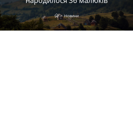
народилося 36 малюків
>
Новини