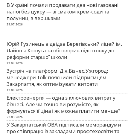
В Україні почали продавати два нові газовані
напої без цукру — зі смаком крем-соди та
полуниці з вершками
29.07.2026
Юрій Гузинець відвідав Берегівський ліцей ім.
Лайоша Кошута та обговорив підготовку до
реформи старшої школи
23.04.2026
Зустріч на платформі Дія.Бізнес.Ужгород:
менеджери Tolk пояснили підприємцям
Закарпаття, як оптимізувати витрати
12.04.2026
Електроенергія — одна з ключових витрат у
бізнесі. Але чи точно ви розумієте, як
формується її ціна і як можна платити менше?
22.03.2026
У Закарпатській ОВА підписали меморандуми
про співпрацю із закладами профтехосвіти та