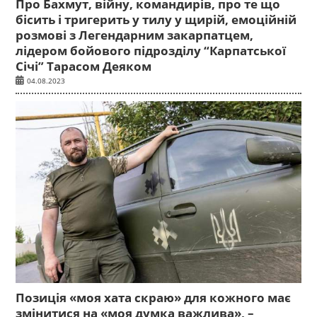
Про Бахмут, війну, командирів, про те що
бісить і тригерить у тилу у щирій, емоційній
розмові з Легендарним закарпатцем,
лідером бойового підрозділу “Карпатської
Січі” Тарасом Деяком
04.08.2023
Позиція «моя хата скраю» для кожного має
змінитися на «моя думка важлива», –