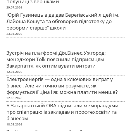
полуниці з вершками
29.07.2026
Юрій Гузинець відвідав Берегівський ліцей ім.
Лайоша Кошута та обговорив підготовку до
реформи старшої школи
23.04.2026
Зустріч на платформі Дія.Бізнес.Ужгород:
менеджери Tolk пояснили підприємцям
Закарпаття, як оптимізувати витрати
12.04.2026
Електроенергія — одна з ключових витрат у
бізнесі. Але чи точно ви розумієте, як
формується її ціна і як можна платити менше?
22.03.2026
У Закарпатській ОВА підписали меморандуми
про співпрацю із закладами профтехосвіти та
бізнесом
18.03.2026