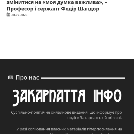
змінитися на «моя думка важлива», –
Професор і сержант Федір Шандор
20.07.2023
Про нас
Суспільно-політичне онлайнове видання, що інформує про
події в Закарпатській області.
У разі копіювання власних матеріалів гіперпосилання на