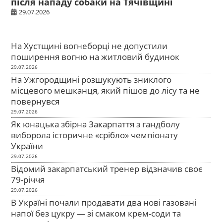
після нападу собаки на Тячівщині
29.07.2026
На Хустщині вогнеборці не допустили
поширення вогню на житловий будинок
29.07.2026
На Ужгородщині розшукують зниклого
місцевого мешканця, який пішов до лісу та не
повернувся
29.07.2026
Як юнацька збірна Закарпаття з гандболу
виборола історичне «срібло» чемпіонату
України
29.07.2026
Відомий закарпатський тренер відзначив своє
79-річчя
29.07.2026
В Україні почали продавати два нові газовані
напої без цукру — зі смаком крем-соди та