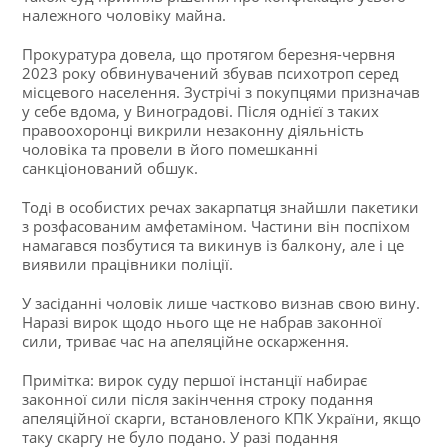
належного чоловіку майна.
Прокуратура довела, що протягом березня-червня
2023 року обвинувачений збував психотроп серед
місцевого населення. Зустрічі з покупцями призначав
у себе вдома, у Виноградові. Після однієї з таких
правоохоронці викрили незаконну діяльність
чоловіка та провели в його помешканні
санкціонований обшук.
Тоді в особистих речах закарпатця знайшли пакетики
з розфасованим амфетаміном. Частини він поспіхом
намагався позбутися та викинув із балкону, але і це
виявили працівники поліції.
У засіданні чоловік лише частково визнав свою вину.
Наразі вирок щодо нього ще не набрав законної
сили, триває час на апеляційне оскарження.
Примітка: вирок суду першої інстанції набирає
законної сили після закінчення строку подання
апеляційної скарги, встановленого КПК України, якщо
таку скаргу не було подано. У разі подання