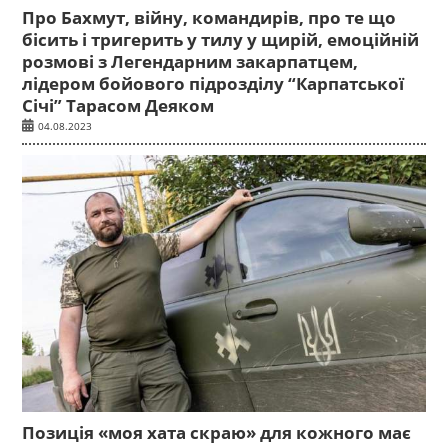
Про Бахмут, війну, командирів, про те що
бісить і тригерить у тилу у щирій, емоційній
розмові з Легендарним закарпатцем,
лідером бойового підрозділу “Карпатської
Січі” Тарасом Деяком
04.08.2023
Позиція «моя хата скраю» для кожного має