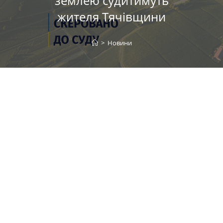
землею судитимуть
жителя Тячівщини
>
Новини