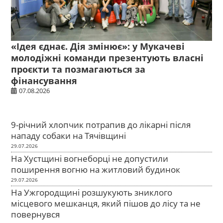
«Ідея єднає. Дія змінює»: у Мукачеві
молодіжні команди презентують власні
проєкти та позмагаються за
фінансування
07.08.2026
9-річний хлопчик потрапив до лікарні після
нападу собаки на Тячівщині
29.07.2026
На Хустщині вогнеборці не допустили
поширення вогню на житловий будинок
29.07.2026
На Ужгородщині розшукують зниклого
місцевого мешканця, який пішов до лісу та не
повернувся