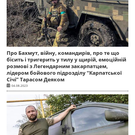
Про Бахмут, війну, командирів, про те що
бісить і тригерить у тилу у щирій, емоційній
розмові з Легендарним закарпатцем,
лідером бойового підрозділу “Карпатської
Січі” Тарасом Деяком
04.08.2023