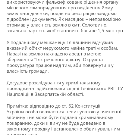
використовуючи фальсифіковане рішення органу
місцевого самоврядування про виділення йому
земельної ділянки, подав на реєстрацію завідомо
підроблені документи. Як наслідок – неправомірно
отримав у власність землю в смт. Солотвино,
загальна вартість якої становить більше 1,5 млн грн.
У подальшому мешканець Тячівщини відчужив
вказаний об’єкт нерухомого майна третім особам.
Наразі на землю накладено арешт з метою
збереження її як речового доказу. Окружна
прокуратура працює над тим, аби повернути її у
власність громади.
Досудове розслідування у кримінальному
провадженні здійснювали слідчі Тячівського РВП ГУ
Нацполіції в Закарпатській області.
Примітка: відповідно до ст. 62 Конституції
України особа вважається невинуватою у вчиненні
злочину і не може бути піддана кримінальному
покаранню, доки її вину не буде доведено в
законному порядку і встановлено обвинувальним
вироком суду.