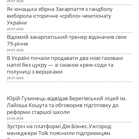
29.07.2026
Як юнацька збірна Закарпаття з гандболу
виборола історичне «срібло» чемпіонату
України
29.07.2026
Відомий закарпатський тренер відзначив своє
79-річчя
29.07.2026
В Україні почали продавати два нові газовані
напої без цукру — зі смаком крем-соди та
полуниці з вершками
29.07.2026
Юрій Гузинець відвідав Берегівський ліцей ім.
Лайоша Кошута та обговорив підготовку до
реформи старшої школи
23.04.2026
Зустріч на платформі Дія.Бізнес.Ужгород:
менеджери Tolk пояснили підприємцям