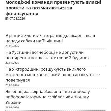
молодіжні команди презентують власні
проєкти та позмагаються за
фінансування
07.08.2026
9-річний хлопчик потрапив до лікарні після
нападу собаки на Тячівщині
29.07.2026
На Хустщині вогнеборці не допустили
поширення вогню на житловий будинок
29.07.2026
На Ужгородщині розшукують зниклого
місцевого мешканця, який пішов до лісу та не
повернувся
29.07.2026
Як юнацька збірна Закарпаття з гандболу
виборола історичне «срібло» чемпіонату
України
29.07.2026