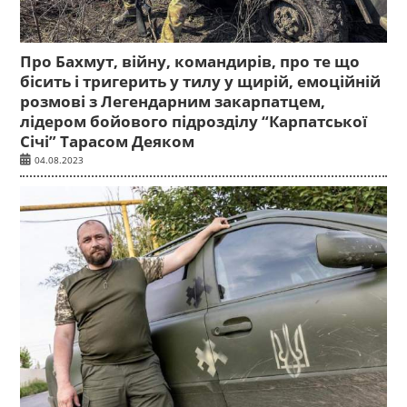
Про Бахмут, війну, командирів, про те що
бісить і тригерить у тилу у щирій, емоційній
розмові з Легендарним закарпатцем,
лідером бойового підрозділу “Карпатської
Січі” Тарасом Деяком
04.08.2023