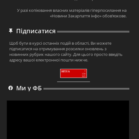
У разі копіювання власних матеріалів гіперпосилання на
«Новини Закарпаття інфо» обов’язкове.
Підписатися
Щоб бути в курсі останніх подій в області, Ви можете
підписатися на отримування розсилки оновлень з
новинних рубрик нашого сайту. Для цього просто введіть
адресу вашої електронної пошти нижче.
HIT.UA
7
150
325
Ми у ФБ