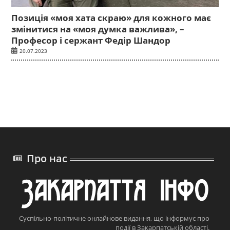
Позиція «моя хата скраю» для кожного має
змінитися на «моя думка важлива», –
Професор і сержант Федір Шандор
20.07.2023
Про нас
Суспільно-політичне онлайнове видання, що інформує про
події в Закарпатській області.