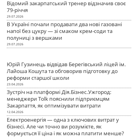
Відомий закарпатський тренер відзначив своє
79-річчя
29.07.2026
В Україні почали продавати два нові газовані
напої без цукру — зі смаком крем-соди та
полуниці з вершками
29.07.2026
Юрій Гузинець відвідав Берегівський ліцей ім.
Лайоша Кошута та обговорив підготовку до
реформи старшої школи
23.04.2026
Зустріч на платформі Дія.Бізнес.Ужгород:
менеджери Tolk пояснили підприємцям
Закарпаття, як оптимізувати витрати
12.04.2026
Електроенергія — одна з ключових витрат у
бізнесі. Але чи точно ви розумієте, як
формується її ціна і як можна платити менше?