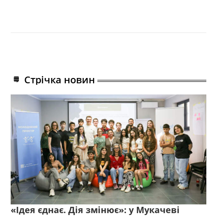
Стрічка новин
«Ідея єднає. Дія змінює»: у Мукачеві