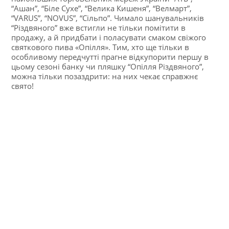
“Ашан”, “Біле Сухе”, “Велика Кишеня”, “Велмарт”,
“VARUS”, “NOVUS”, “Сільпо”. Чимало шанувальників
“Різдвяного” вже встигли не тільки помітити в
продажу, а й придбати і поласувати смаком свіжого
святкового пива «Опілля». Тим, хто ще тільки в
особливому передчутті прагне відкупорити першу в
цьому сезоні банку чи пляшку “Опілля Різдвяного”,
можна тільки позаздрити: на них чекає справжнє
свято!