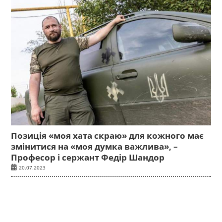
Позиція «моя хата скраю» для кожного має
змінитися на «моя думка важлива», –
Професор і сержант Федір Шандор
20.07.2023