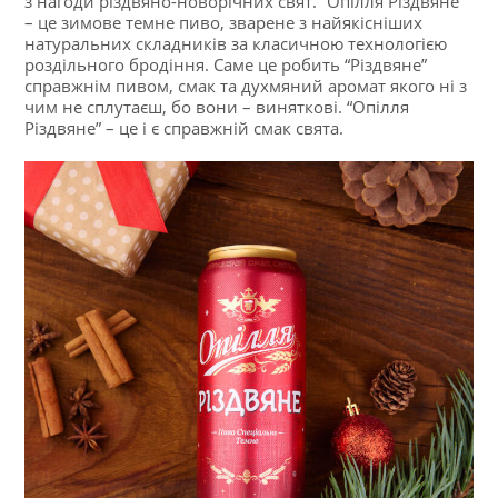
з нагоди різдвяно-новорічних свят. “Опілля Різдвяне”
– це зимове темне пиво, зварене з найякісніших
натуральних складників за класичною технологією
роздільного бродіння. Саме це робить “Різдвяне”
справжнім пивом, смак та духмяний аромат якого ні з
чим не сплутаєш, бо вони – виняткові. “Опілля
Різдвяне” – це і є справжній смак свята.