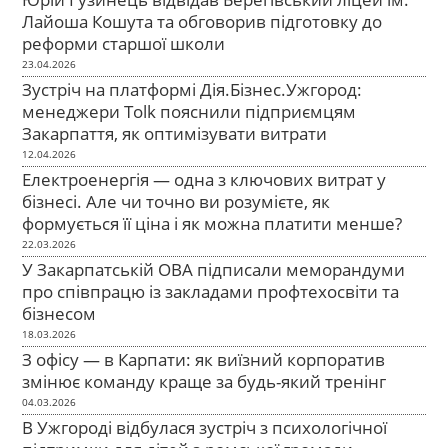
Лайоша Кошута та обговорив підготовку до
реформи старшої школи
23.04.2026
Зустріч на платформі Дія.Бізнес.Ужгород:
менеджери Tolk пояснили підприємцям
Закарпаття, як оптимізувати витрати
12.04.2026
Електроенергія — одна з ключових витрат у
бізнесі. Але чи точно ви розумієте, як
формується її ціна і як можна платити менше?
22.03.2026
У Закарпатській ОВА підписали меморандуми
про співпрацю із закладами профтехосвіти та
бізнесом
18.03.2026
З офісу — в Карпати: як виїзний корпоратив
змінює команду краще за будь-який тренінг
04.03.2026
В Ужгороді відбулася зустріч з психологічної