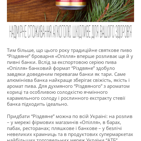
Тим більше, що цього року традиційне святкове пиво
“Різдвяне” броварня «Опілля» вперше розливає ще й у
пивні банки. Вслід за експортовою серією пива
«Опілля» банковий формат “Різдвяне” здобуло
завдяки доведеним перевагам банки як тари. Саме
алюмінієва банка найкраще зберігає свіжість, якість і
аромат пива. Для духмяного “Різдвяного” з ароматом
кориці та особливою солодкістю ячмінного
карамельного солоду і рослинного екстракту стевії
банка підходить ідеально.
Придбати “Різдвяне” можна по всій Україні: на розлив
– у мережі фірмових магазинів «Опілля», в барах,
пабах, ресторанах; пляшкове і банкове – у безлічі
невеликих крамниць та в продуктових супермаркетах
найбільших торговельних мереж України “АТБ”,