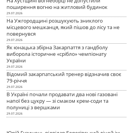
На Хустщині вогнеборці не допустили
поширення вогню на житловий будинок
29.07.2026
На Ужгородщині розшукують зниклого
місцевого мешканця, який пішов до лісу та не
повернувся
29.07.2026
Як юнацька збірна Закарпаття з гандболу
виборола історичне «срібло» чемпіонату
України
29.07.2026
Відомий закарпатський тренер відзначив своє
79-річчя
29.07.2026
В Україні почали продавати два нові газовані
напої без цукру — зі смаком крем-соди та
полуниці з вершками
29.07.2026
Юрій Гузинець відвідав Берегівський ліцей ім.