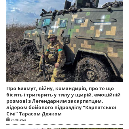
Про Бахмут, війну, командирів, про те що
бісить і тригерить у тилу у щирій, емоційній
розмові з Легендарним закарпатцем,
лідером бойового підрозділу “Карпатської
Січі” Тарасом Деяком
04.08.2023