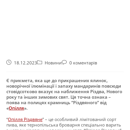
18.12.2023
Новини
0 коментарів
Є прикмета, яка ще до прикрашених ялинок,
новорічної ілюмінації і запаху мандаринів повсюди
стовідсотково вказує на наближення Різдва, Нового
року та інших зимових свят. Ця точна ознака –
поява на полицях крамниць “Різдвяного” від
«
Опілля
».
“
Опілля Різдвяне
” – це особливий лімітований сорт
пива, яке тернопільська броварня спеціально варить