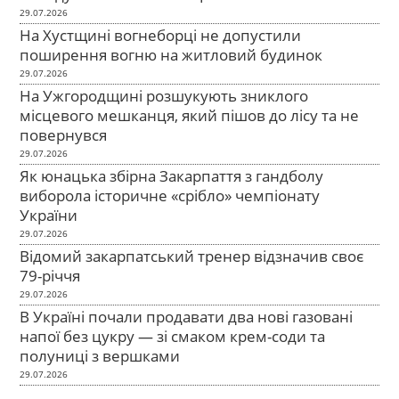
29.07.2026
На Хустщині вогнеборці не допустили
поширення вогню на житловий будинок
29.07.2026
На Ужгородщині розшукують зниклого
місцевого мешканця, який пішов до лісу та не
повернувся
29.07.2026
Як юнацька збірна Закарпаття з гандболу
виборола історичне «срібло» чемпіонату
України
29.07.2026
Відомий закарпатський тренер відзначив своє
79-річчя
29.07.2026
В Україні почали продавати два нові газовані
напої без цукру — зі смаком крем-соди та
полуниці з вершками
29.07.2026