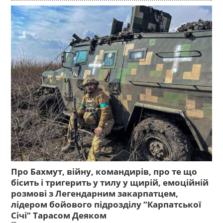
Про Бахмут, війну, командирів, про те що
бісить і тригерить у тилу у щирій, емоційній
розмові з Легендарним закарпатцем,
лідером бойового підрозділу “Карпатської
Січі” Тарасом Деяком