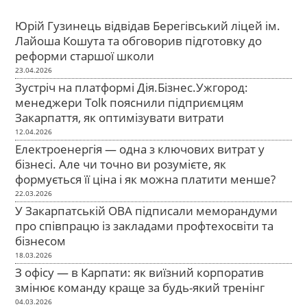
Юрій Гузинець відвідав Берегівський ліцей ім.
Лайоша Кошута та обговорив підготовку до
реформи старшої школи
23.04.2026
Зустріч на платформі Дія.Бізнес.Ужгород:
менеджери Tolk пояснили підприємцям
Закарпаття, як оптимізувати витрати
12.04.2026
Електроенергія — одна з ключових витрат у
бізнесі. Але чи точно ви розумієте, як
формується її ціна і як можна платити менше?
22.03.2026
У Закарпатській ОВА підписали меморандуми
про співпрацю із закладами профтехосвіти та
бізнесом
18.03.2026
З офісу — в Карпати: як виїзний корпоратив
змінює команду краще за будь-який тренінг
04.03.2026