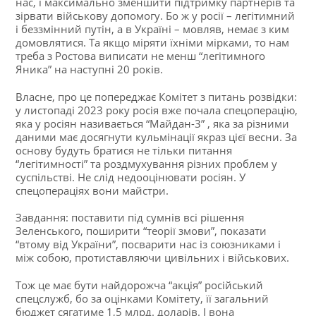
нас, і максимально зменшити підтримку партнерів та
зірвати військову допомогу. Бо ж у росії – легітимний
і беззмінний путін, а в Україні – мовляв, немає з ким
домовлятися. Та якщо міряти їхніми мірками, то нам
треба з Ростова виписати не менш “легітимного
Яника” на наступні 20 років.
Власне, про це попереджає Комітет з питань розвідки:
у листопаді 2023 року росія вже почала спецоперацію,
яка у росіян називається “Майдан-3” , яка за різними
даними має досягнути кульмінації якраз цієї весни. За
основу будуть братися не тільки питання
“легітимності” та роздмухування різних проблем у
суспільстві. Не слід недооцінювати росіян. У
спецопераціях вони майстри.
Завдання: поставити під сумнів всі рішення
Зеленського, поширити “теорії змови”, показати
“втому від України”, посварити нас із союзниками і
між собою, протиставляючи цивільних і військових.
Тож це має бути найдорожча “акція” російський
спецслужб, бо за оцінками Комітету, її загальний
бюджет сягатиме 1,5 млрд. доларів. І вона