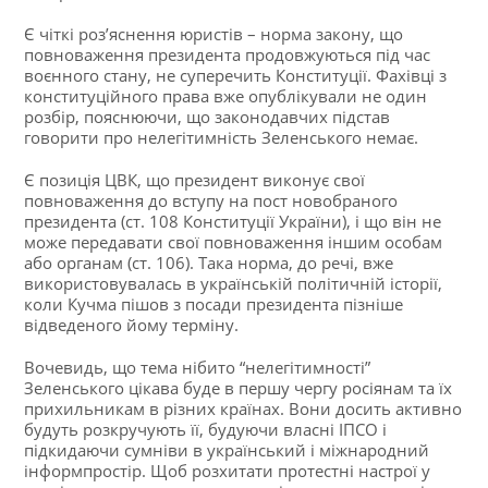
Є чіткі розʼяснення юристів – норма закону, що
повноваження президента продовжуються під час
воєнного стану, не суперечить Конституції. Фахівці з
конституційного права вже опублікували не один
розбір, пояснюючи, що законодавчих підстав
говорити про нелегітимність Зеленського немає.
Є позиція ЦВК, що президент виконує свої
повноваження до вступу на пост новобраного
президента (ст. 108 Конституції України), і що він не
може передавати свої повноваження іншим особам
або органам (ст. 106). Така норма, до речі, вже
використовувалась в українській політичній історії,
коли Кучма пішов з посади президента пізніше
відведеного йому терміну.
Вочевидь, що тема нібито “нелегітимності”
Зеленського цікава буде в першу чергу росіянам та їх
прихильникам в різних країнах. Вони досить активно
будуть розкручують її, будуючи власні ІПСО і
підкидаючи сумніви в український і міжнародний
інформпростір. Щоб розхитати протестні настрої у