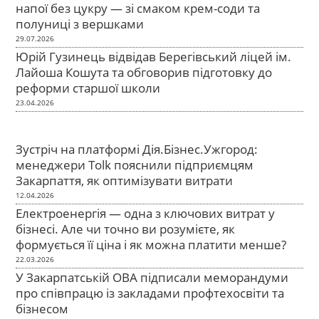
напої без цукру — зі смаком крем-соди та
полуниці з вершками
29.07.2026
Юрій Гузинець відвідав Берегівський ліцей ім.
Лайоша Кошута та обговорив підготовку до
реформи старшої школи
23.04.2026
Зустріч на платформі Дія.Бізнес.Ужгород:
менеджери Tolk пояснили підприємцям
Закарпаття, як оптимізувати витрати
12.04.2026
Електроенергія — одна з ключових витрат у
бізнесі. Але чи точно ви розумієте, як
формується її ціна і як можна платити менше?
22.03.2026
У Закарпатській ОВА підписали меморандуми
про співпрацю із закладами профтехосвіти та
бізнесом