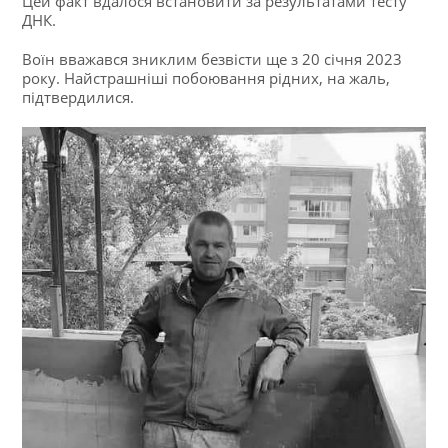
Цей факт вдалося встановити за результатами тесту
ДНК.
Воїн вважався зниклим безвісти ще з 20 січня 2023
року. Найстрашніші побоювання рідних, на жаль,
підтвердилися.