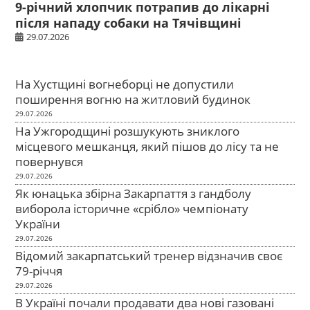
9-річний хлопчик потрапив до лікарні
після нападу собаки на Тячівщині
29.07.2026
На Хустщині вогнеборці не допустили
поширення вогню на житловий будинок
29.07.2026
На Ужгородщині розшукують зниклого
місцевого мешканця, який пішов до лісу та не
повернувся
29.07.2026
Як юнацька збірна Закарпаття з гандболу
виборола історичне «срібло» чемпіонату
України
29.07.2026
Відомий закарпатський тренер відзначив своє
79-річчя
29.07.2026
В Україні почали продавати два нові газовані