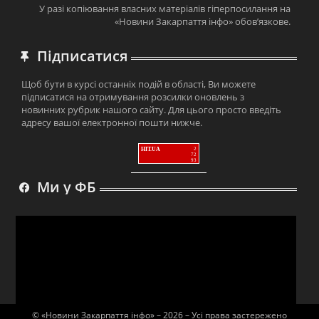
У разі копіювання власних матеріалів гіперпосилання на
«Новини Закарпаття інфо» обов’язкове.
Підписатися
Щоб бути в курсі останніх подій в області, Ви можете
підписатися на отримування розсилки оновлень з
новинних рубрик нашого сайту. Для цього просто введіть
адресу вашої електронної пошти нижче.
HIT.UA
2
72
93
Ми у ФБ
© «Новини Закарпаття інфо» – 2026 – Усі права застережено