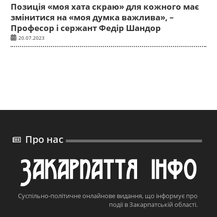
Позиція «моя хата скраю» для кожного має
змінитися на «моя думка важлива», –
Професор і сержант Федір Шандор
20.07.2023
Про нас
Суспільно-політичне онлайнове видання, що інформує про
події в Закарпатській області.