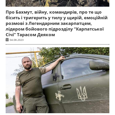
Про Бахмут, війну, командирів, про те що
бісить і тригерить у тилу у щирій, емоційній
розмові з Легендарним закарпатцем,
лідером бойового підрозділу “Карпатської
Січі” Тарасом Деяком
04.08.2023