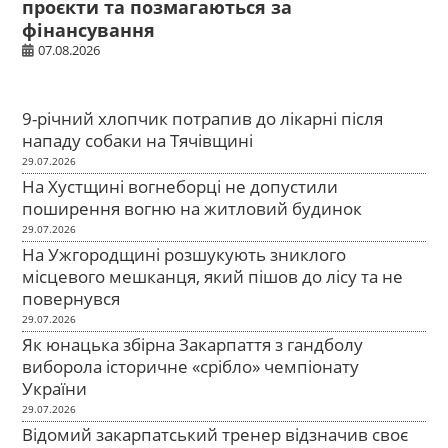
проєкти та позмагаються за
фінансування
07.08.2026
9-річний хлопчик потрапив до лікарні після
нападу собаки на Тячівщині
29.07.2026
На Хустщині вогнеборці не допустили
поширення вогню на житловий будинок
29.07.2026
На Ужгородщині розшукують зниклого
місцевого мешканця, який пішов до лісу та не
повернувся
29.07.2026
Як юнацька збірна Закарпаття з гандболу
виборола історичне «срібло» чемпіонату
України
29.07.2026
Відомий закарпатський тренер відзначив своє