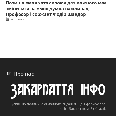
Позиція «моя хата скраю» для кожного має
змінитися на «моя думка важлива», –
Професор і сержант Федір Шандор
20.07.2023
Про нас
Суспільно-політичне онлайнове видання, що інформує про
події в Закарпатській області.