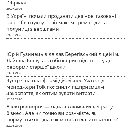
79-річчя
29.07.2026
В Україні почали продавати два нові газовані
напої без цукру — зі смаком крем-соди та
полуниці з вершками
29.07.2026
Юрій Гузинець відвідав Берегівський ліцей ім.
Лайоша Кошута та обговорив підготовку до
реформи старшої школи
23.04.2026
Зустріч на платформі Дія.Бізнес.Ужгород:
менеджери Tolk пояснили підприємцям
Закарпаття, як оптимізувати витрати
12.04.2026
Електроенергія — одна з ключових витрат у
бізнесі. Але чи точно ви розумієте, як
формується її ціна і як можна платити менше?
22.03.2026