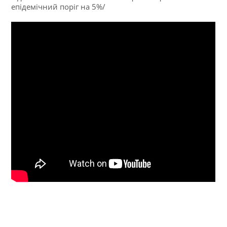
епідемічний поріг на 5%/