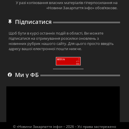
У разі копіювання власних матеріалів гіперпосилання на
«Новини Закарпаття інфо» обов’язкове.
Підписатися
Щоб бути в курсі останніх подій в області, Ви можете
підписатися на отримування розсилки оновлень з
новинних рубрик нашого сайту. Для цього просто введіть
адресу вашої електронної пошти нижче.
HIT.UA
7
177
466
Ми у ФБ
© «Новини Закарпаття інфо» – 2026 – Усі права застережено