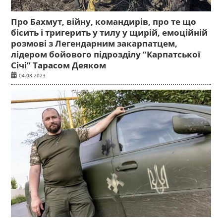
Про Бахмут, війну, командирів, про те що
бісить і тригерить у тилу у щирій, емоційній
розмові з Легендарним закарпатцем,
лідером бойового підрозділу “Карпатської
Січі” Тарасом Деяком
04.08.2023