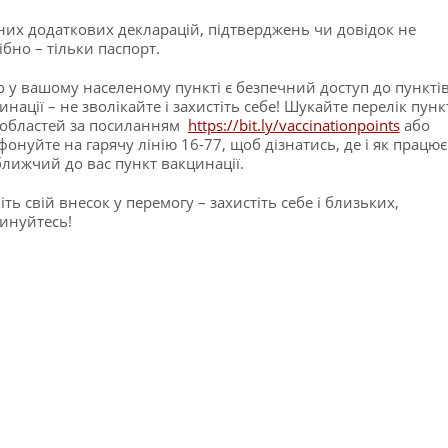
их додаткових декларацій, підтверджень чи довідок не
ібно – тільки паспорт.
 у вашому населеному пункті є безпечний доступ до пункті
инації – не зволікайте і захистіть себе! Шукайте перелік пунк
 областей за посиланням
https://bit.ly/vaccinationpoints
або
фонуйте на гарячу лінію 16-77, щоб дізнатись, де і як працює
лижчий до вас пункт вакцинації.
іть свій внесок у перемогу – захистіть себе і близьких,
инуйтесь!