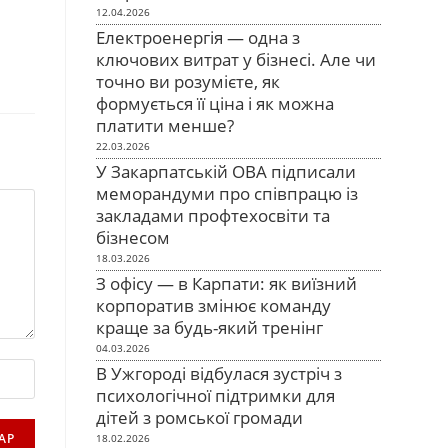
12.04.2026
Електроенергія — одна з
ключових витрат у бізнесі. Але чи
точно ви розумієте, як
формується її ціна і як можна
платити менше?
22.03.2026
У Закарпатській ОВА підписали
меморандуми про співпрацю із
закладами профтехосвіти та
бізнесом
18.03.2026
З офісу — в Карпати: як виїзний
корпоратив змінює команду
краще за будь-який тренінг
04.03.2026
В Ужгороді відбулася зустріч з
психологічної підтримки для
дітей з ромської громади
18.02.2026