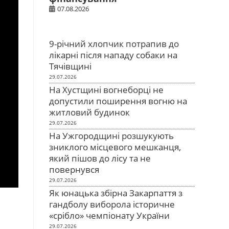
07.08.2026
9-річний хлопчик потрапив до
лікарні після нападу собаки на
Тячівщині
29.07.2026
На Хустщині вогнеборці не
допустили поширення вогню на
житловий будинок
29.07.2026
На Ужгородщині розшукують
зниклого місцевого мешканця,
який пішов до лісу та не
повернувся
29.07.2026
Як юнацька збірна Закарпаття з
гандболу виборола історичне
«срібло» чемпіонату України
29.07.2026