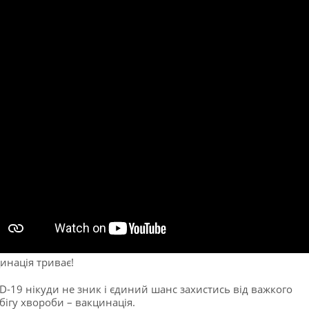
инація триває!
D-19 нікуди не зник і єдиний шанс захистись від важкого
бігу хвороби – вакцинація.