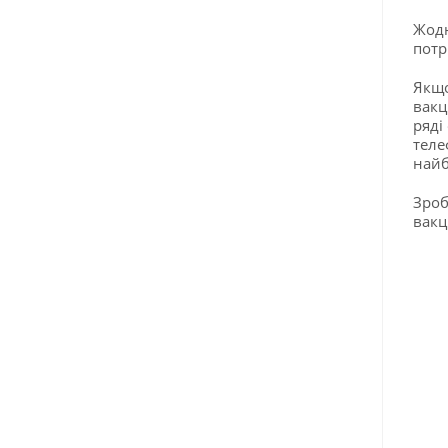
Жодн
потр
Якщо
вакц
ряді
теле
найб
Зроб
вакц