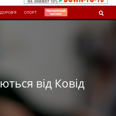
ДОРОВ’Я
СПОРТ
‘
ються від Ковід