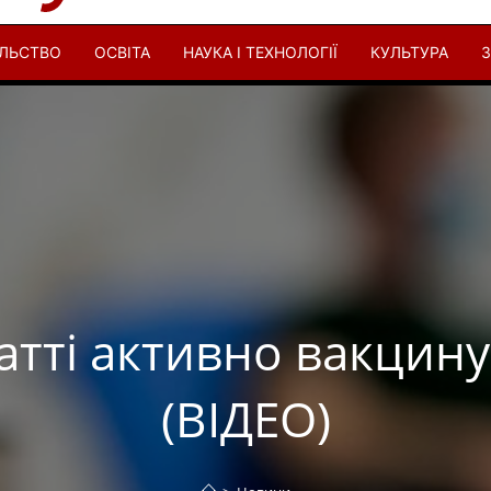
ІЛЬСТВО
ОСВІТА
НАУКА І ТЕХНОЛОГІЇ
КУЛЬТУРА
З
тті активно вакцину
(ВІДЕО)