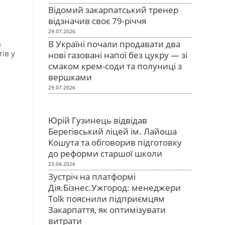
Відомий закарпатський тренер
відзначив своє 79-річчя
29.07.2026
В Україні почали продавати два
в
тів у
нові газовані напої без цукру — зі
смаком крем-соди та полуниці з
вершками
29.07.2026
Юрій Гузинець відвідав
Берегівський ліцей ім. Лайоша
Кошута та обговорив підготовку
до реформи старшої школи
23.04.2026
Зустріч на платформі
Дія.Бізнес.Ужгород: менеджери
Tolk пояснили підприємцям
Закарпаття, як оптимізувати
витрати