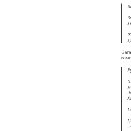
В
З
з
Ж
г
Зага
коме
Р
Щ
м
д
Х
L
Н
с