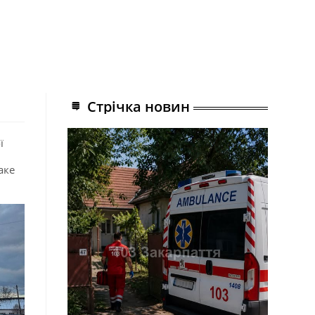
Стрічка новин
ї
аке