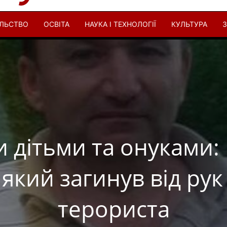
ІЛЬСТВО
ОСВІТА
НАУКА І ТЕХНОЛОГІЇ
КУЛЬТУРА
З
и дітьми та онуками:
 який загинув від ру
терориста