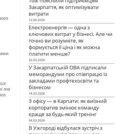
Tolk пояснили підприємцям
Закарпаття, як оптимізувати
витрати
ного
12.04.2026
Електроенергія — одна з
ключових витрат у бізнесі. Але чи
точно ви розумієте, як
формується її ціна і як можна
платити менше?
ками
.
22.03.2026
У Закарпатській ОВА підписали
меморандуми про співпрацю із
закладами профтехосвіти та
ких
бізнесом
ті та
18.03.2026
ого.
З офісу — в Карпати: як виїзний
корпоратив змінює команду
краще за будь-який тренінг
04.03.2026
В Ужгороді відбулася зустріч з