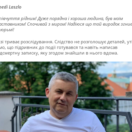
nedi Laszlo
півчуття рідним! Дуже порядна і хороша людина, був моїм
аставником! Спочивай з миром! Надіюся що той виродок згниє
юрьмі!
зі триває розслідування. Слідство не розголошує деталей, ут
мо, що підривник до події готувався та навіть написав
дсмертну записку, яку згодом знайшли в нього вдома.