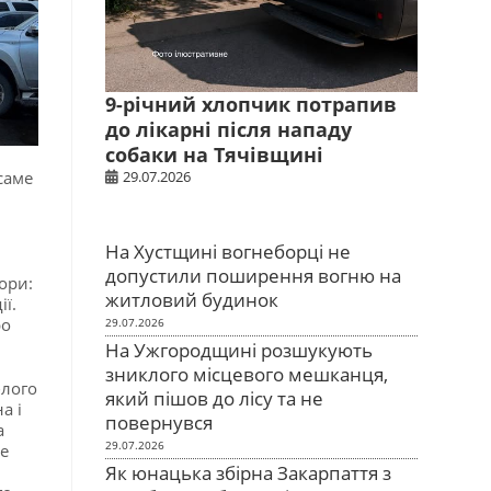
9-річний хлопчик потрапив
до лікарні після нападу
собаки на Тячівщині
29.07.2026
саме
На Хустщині вогнеборці не
допустили поширення вогню на
ори:
житловий будинок
ії.
ро
29.07.2026
На Ужгородщині розшукують
зниклого місцевого мешканця,
блого
який пішов до лісу та не
а і
повернувся
а
29.07.2026
е
Як юнацька збірна Закарпаття з