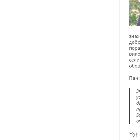
знах
добр
пора
вико
сели
обов
Пані
З
у
д
п
Б
о
Журн