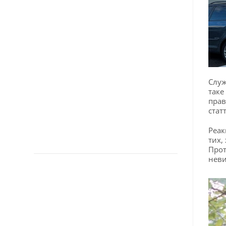
Служ
таке
прав
стат
Реак
тих,
Прот
неви