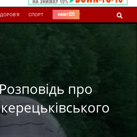
ДОРОВ’Я
СПОРТ
‘
 Розповідь про
к керецьківського