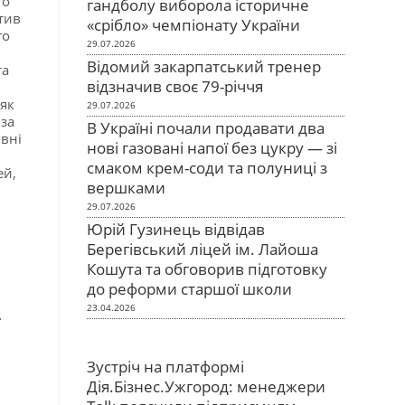
го
гандболу виборола історичне
тив
«срібло» чемпіонату України
го
29.07.2026
Відомий закарпатський тренер
та
відзначив своє 79-річчя
 як
29.07.2026
за
В Україні почали продавати два
вні
нові газовані напої без цукру — зі
смаком крем-соди та полуниці з
ей,
вершками
29.07.2026
Юрій Гузинець відвідав
Берегівський ліцей ім. Лайоша
Кошута та обговорив підготовку
до реформи старшої школи
и
23.04.2026
.
Зустріч на платформі
Дія.Бізнес.Ужгород: менеджери