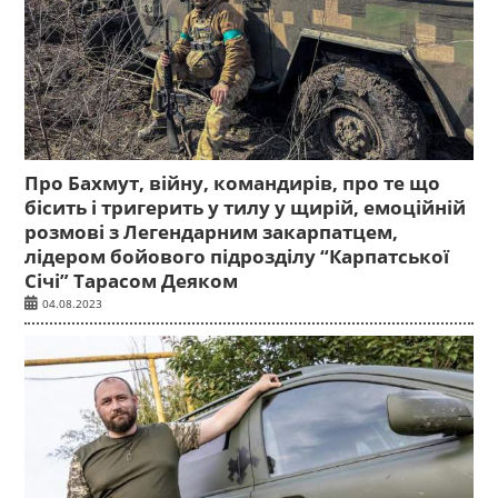
Про Бахмут, війну, командирів, про те що
бісить і тригерить у тилу у щирій, емоційній
розмові з Легендарним закарпатцем,
лідером бойового підрозділу “Карпатської
Січі” Тарасом Деяком
04.08.2023