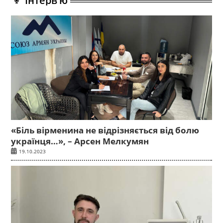
Інтерв’ю
«Біль вірменина не відрізняється від болю
українця…», – Арсен Мелкумян
19.10.2023