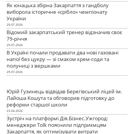
Як юнацька збірна Закарпаття з гандболу
виборола історичне «срібло» чемпіонату
України
29.07.2026
Відомий закарпатський тренер відзначив своє
79-річчя
29.07.2026
В Україні почали продавати два нові газовані
напої без цукру — зі смаком крем-соди та
полуниці з вершками
29.07.2026
Юрій Гузинець відвідав Берегівський ліцей ім.
Лайоша Кошута та обговорив підготовку до
реформи старшої школи
23.04.2026
Зустріч на платформі Дія.Бізнес.Ужгород:
менеджери Tolk пояснили підприємцям
Закарпаття, як оптимізувати витрати