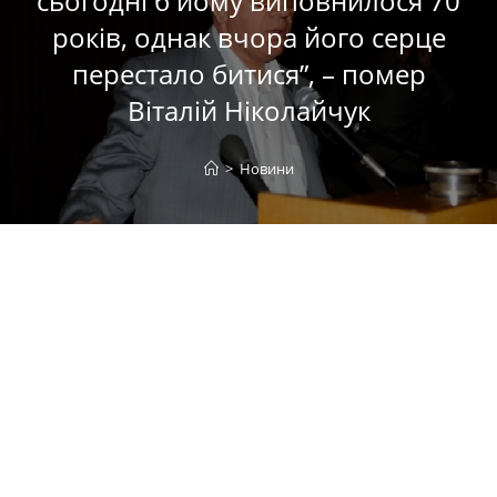
сьогодні б йому виповнилося 70
років, однак вчора його серце
перестало битися”, – помер
Віталій Ніколайчук
>
Новини