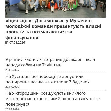
«Ідея єднає. Дія змінює»: у Мукачеві
молодіжні команди презентують власні
проєкти та позмагаються за
фінансування
07.08.2026
9-річний хлопчик потрапив до лікарні після
нападу собаки на Тячівщині
29.07.2026
На Хустщині вогнеборці не допустили
поширення вогню на житловий будинок
29.07.2026
На Ужгородщині розшукують зниклого
місцевого мешканця, який пішов до лісу та не
повернувся
29.07.2026