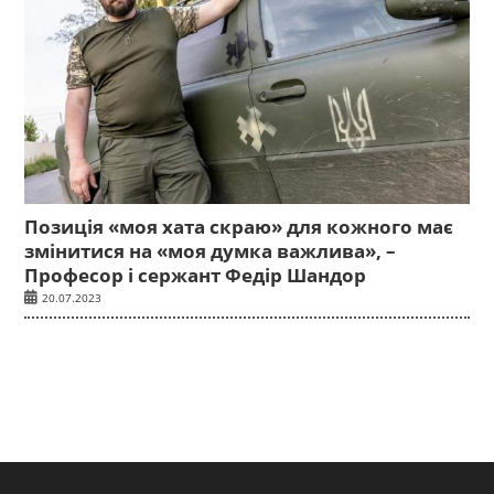
Позиція «моя хата скраю» для кожного має
змінитися на «моя думка важлива», –
Професор і сержант Федір Шандор
20.07.2023