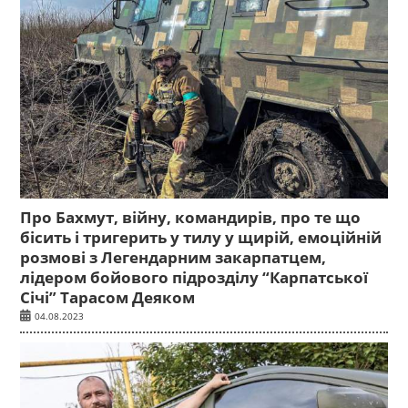
Про Бахмут, війну, командирів, про те що
бісить і тригерить у тилу у щирій, емоційній
розмові з Легендарним закарпатцем,
лідером бойового підрозділу “Карпатської
Січі” Тарасом Деяком
04.08.2023