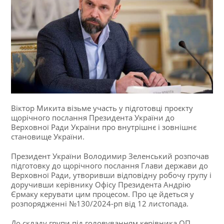
Віктор Микита візьме участь у підготовці проєкту
щорічного послання Президента України до
Верховної Ради України про внутрішнє і зовнішнє
становище України.
Президент України Володимир Зеленський розпочав
підготовку до щорічного послання Глави держави до
Верховної Ради, утворивши відповідну робочу групу і
доручивши керівнику Офісу Президента Андрію
Єрмаку керувати цим процесом. Про це йдеться у
розпорядженні №130/2024-рп від 12 листопада.
До складу групи під головуванням керівника ОП