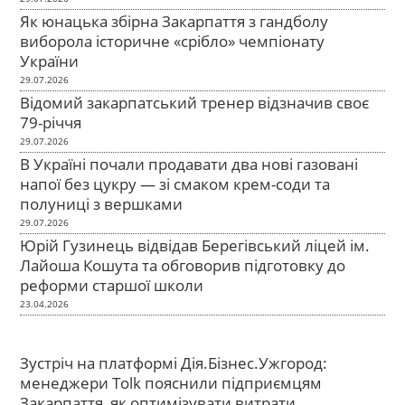
Як юнацька збірна Закарпаття з гандболу
виборола історичне «срібло» чемпіонату
України
29.07.2026
Відомий закарпатський тренер відзначив своє
79-річчя
29.07.2026
В Україні почали продавати два нові газовані
напої без цукру — зі смаком крем-соди та
полуниці з вершками
29.07.2026
Юрій Гузинець відвідав Берегівський ліцей ім.
Лайоша Кошута та обговорив підготовку до
реформи старшої школи
23.04.2026
Зустріч на платформі Дія.Бізнес.Ужгород:
менеджери Tolk пояснили підприємцям
Закарпаття, як оптимізувати витрати