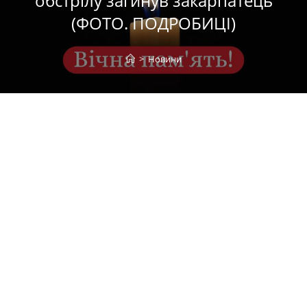
обстрілу загинув закарпатець
(ФОТО. ПОДРОБИЦІ)
>
Новини