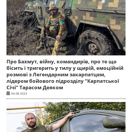
Про Бахмут, війну, командирів, про те що
бісить і тригерить у тилу у щирій, емоційній
розмові з Легендарним закарпатцем,
лідером бойового підрозділу “Карпатської
Січі” Тарасом Деяком
04.08.2023