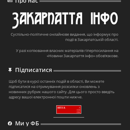
Про нас
Суспільно-політичне онлайнове видання, що інформує про
події в Закарпатській області.
У разі копіювання власних матеріалів гіперпосилання на
«Новини Закарпаття інфо» обов’язкове.
Підписатися
Щоб бути в курсі останніх подій в області, Ви можете
підписатися на отримування розсилки оновлень з
новинних рубрик нашого сайту. Для цього просто введіть
адресу вашої електронної пошти нижче.
HIT.UA
2
154
236
Ми у ФБ