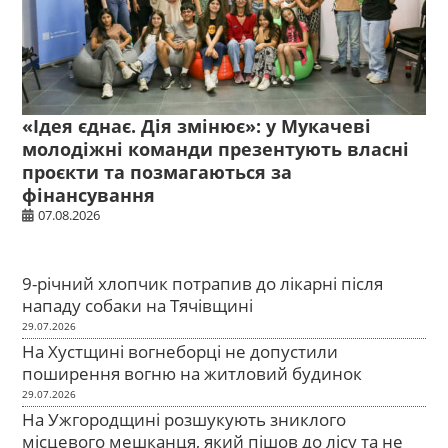
«Ідея єднає. Дія змінює»: у Мукачеві
молодіжні команди презентують власні
проєкти та позмагаються за
фінансування
07.08.2026
9-річний хлопчик потрапив до лікарні після
нападу собаки на Тячівщині
29.07.2026
На Хустщині вогнеборці не допустили
поширення вогню на житловий будинок
29.07.2026
На Ужгородщині розшукують зниклого
місцевого мешканця, який пішов до лісу та не