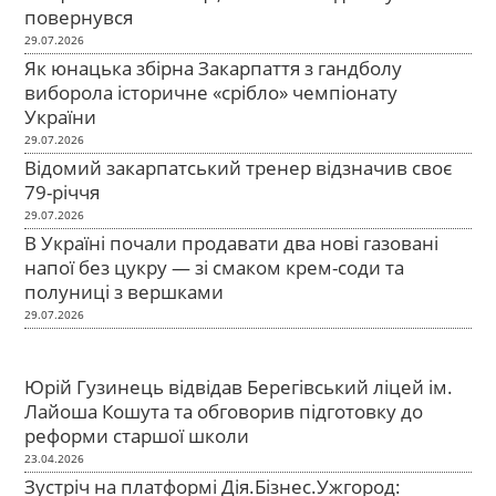
повернувся
29.07.2026
Як юнацька збірна Закарпаття з гандболу
виборола історичне «срібло» чемпіонату
України
29.07.2026
Відомий закарпатський тренер відзначив своє
79-річчя
29.07.2026
В Україні почали продавати два нові газовані
напої без цукру — зі смаком крем-соди та
полуниці з вершками
29.07.2026
Юрій Гузинець відвідав Берегівський ліцей ім.
Лайоша Кошута та обговорив підготовку до
реформи старшої школи
23.04.2026
Зустріч на платформі Дія.Бізнес.Ужгород: