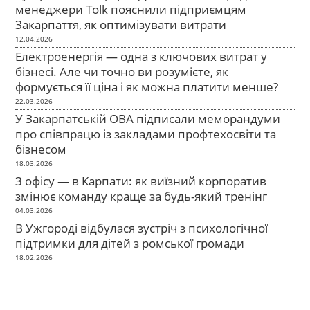
менеджери Tolk пояснили підприємцям
Закарпаття, як оптимізувати витрати
12.04.2026
Електроенергія — одна з ключових витрат у
бізнесі. Але чи точно ви розумієте, як
формується її ціна і як можна платити менше?
22.03.2026
У Закарпатській ОВА підписали меморандуми
про співпрацю із закладами профтехосвіти та
бізнесом
18.03.2026
З офісу — в Карпати: як виїзний корпоратив
змінює команду краще за будь-який тренінг
04.03.2026
В Ужгороді відбулася зустріч з психологічної
підтримки для дітей з ромської громади
18.02.2026