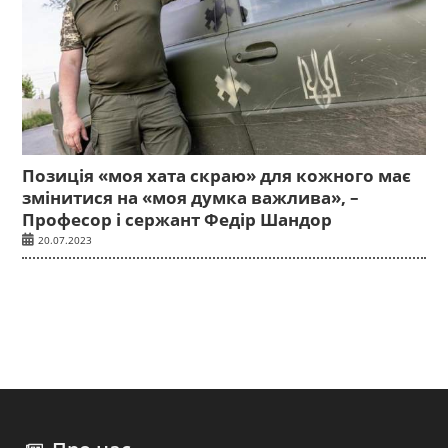
Позиція «моя хата скраю» для кожного має
змінитися на «моя думка важлива», –
Професор і сержант Федір Шандор
20.07.2023