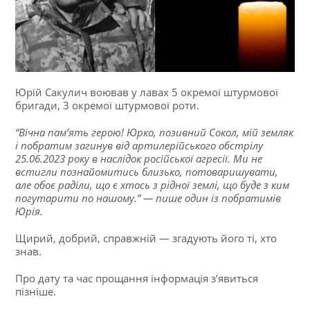
Юрій Сакулич воював у лавах 5 окремої штурмової
бригади, 3 окремої штурмової роти.
“Вічна пам’ять герою! Юрко, позивний Сокол, мій земляк
і побратим загинув від артилерійського обстрілу
25.06.2023 року в наслідок російської агресії. Ми не
встигли познайомитись близько, потоваришувати,
але обоє раділи, що є хтось з рідної землі, що буде з ким
погутарити по нашому.” — пише один із побратимів
Юрія.
Щирий, добрий, справжній — згадують його ті, хто
знав.
Про дату та час прощання інформація з’явиться
пізніше.