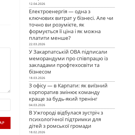
12.04.2026
Електроенергія — одна з
ключових витрат у бізнесі. Але чи
точно ви розумієте, як
формується її ціна і як можна
платити менше?
22.03.2026
У Закарпатській ОВА підписали
меморандуми про співпрацю із
закладами профтехосвіти та
бізнесом
18.03.2026
З офісу — в Карпати: як виїзний
корпоратив змінює команду
краще за будь-який тренінг
04.03.2026
В Ужгороді відбулася зустріч з
психологічної підтримки для
дітей з ромської громади
18.02.2026