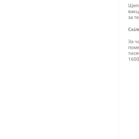
Щепи
вакц
за т
Скіл
За ч
поме
тися
1600