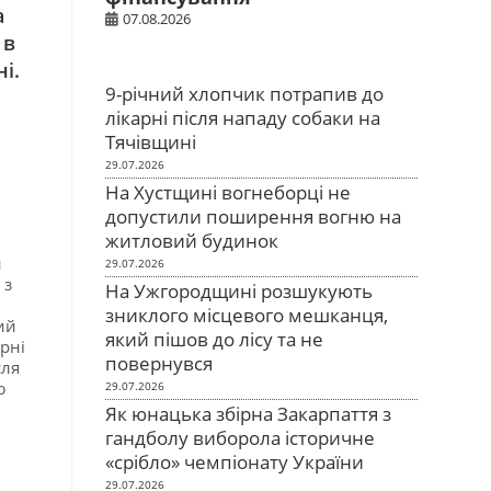
а
07.08.2026
 в
і.
9-річний хлопчик потрапив до
лікарні після нападу собаки на
Тячівщині
29.07.2026
На Хустщині вогнеборці не
допустили поширення вогню на
житловий будинок
и
29.07.2026
 з
На Ужгородщині розшукують
зниклого місцевого мешканця,
ий
який пішов до лісу та не
рні
повернувся
сля
ю
29.07.2026
Як юнацька збірна Закарпаття з
гандболу виборола історичне
«срібло» чемпіонату України
29.07.2026