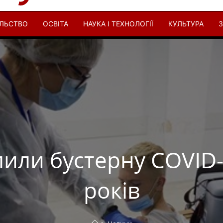
ІЛЬСТВО
ОСВІТА
НАУКА І ТЕХНОЛОГІЇ
КУЛЬТУРА
З
лили бустерну COVID-
років