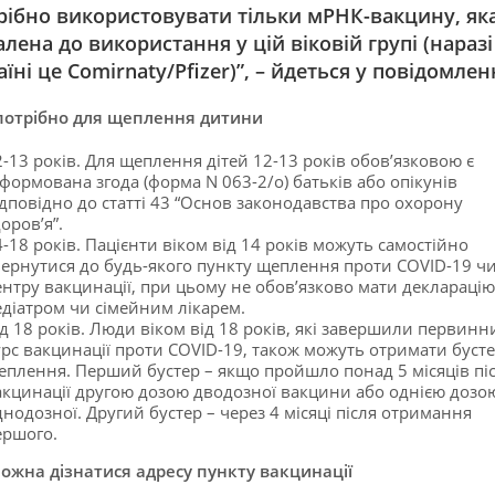
рібно використовувати тільки мРНК-вакцину, як
алена до використання у цій віковій групі (наразі
аїні це Comirnaty/Pfizer)”, – йдеться у повідомленн
отрібно для щеплення дитини
-13 років. Для щеплення дітей 12-13 років обов’язковою є
нформована згода (форма N 063-2/о) батьків або опікунів
ідповідно до статті 43 “Основ законодавства про охорону
оров’я”.
-18 років. Пацієнти віком від 14 років можуть самостійно
вернутися до будь-якого пункту щеплення проти COVID-19 ч
ентру вакцинації, при цьому не обов’язково мати декларацію
едіатром чи сімейним лікарем.
ід 18 років. Люди віком від 18 років, які завершили первинн
урс вакцинації проти COVID-19, також можуть отримати бусте
еплення. Перший бустер – якщо пройшло понад 5 місяців пі
акцинації другою дозою дводозної вакцини або однією дозо
нодозної. Другий бустер – через 4 місяці після отримання
ершого.
ожна дізнатися адресу пункту вакцинації