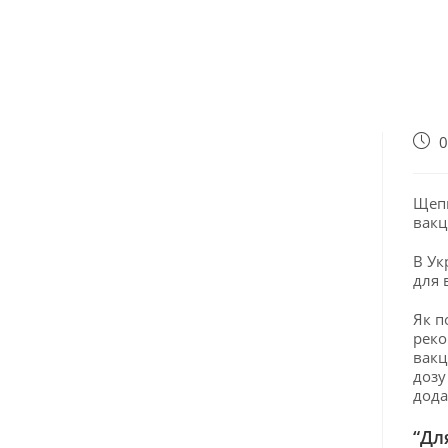
0
Щепи
вакц
В Ук
для 
Як п
реко
вакц
дозу
дода
“Дл