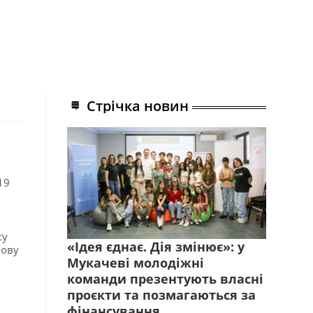
Стрічка новин
19
су
«Ідея єднає. Дія змінює»: у
кову
Мукачеві молодіжні
команди презентують власні
проєкти та позмагаються за
фінансування