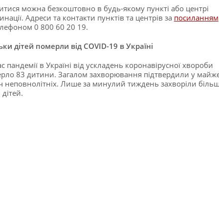
тися можна безкоштовно в будь-якому пункті або центрі
инації. Адреси та контакти пунктів та центрів за
посиланням
елефоном 0 800 60 20 19.
ьки дітей померли від COVID-19 в Україні
ас пандемії в Україні від ускладень коронавірусної хвороби
рло 83 дитини. Загалом захворювання підтвердили у майж
ч неповнолітніх. Лише за минулий тиждень захворіли біль
 дітей.