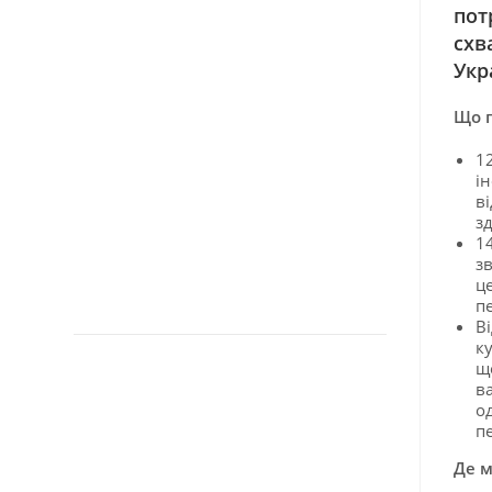
пот
схв
Укр
Що п
12
і
в
зд
14
з
ц
п
В
к
щ
в
од
п
Де м