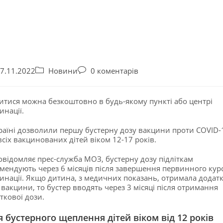
7.11.2022
Новини
0 коментарів
тися можна безкоштовно в будь-якому пункті або центрі
инації.
раїні дозволили першу бустерну дозу вакцини проти COVID-
всіх вакцинованих дітей віком 12-17 років.
овідомляє прес-служба МОЗ, бустерну дозу підліткам
мендують через 6 місяців після завершення первинного кур
инації. Якщо дитина, з медичних показань, отримала додат
 вакцини, то бустер вводять через 3 місяці після отримання
ткової дози.
я бустерного щеплення дітей віком від 12 років