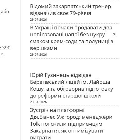
Відомий закарпатський тренер
або
відзначив своє 79-річчя
29.07.2026
В Україні почали продавати два
нові газовані напої без цукру — зі
смаком крем-соди та полуниці з
е 390
вершками
ше
29.07.2026
Юрій Гузинець відвідав
Берегівський ліцей ім. Лайоша
Кошута та обговорив підготовку
до реформи старшої школи
23.04.2026
Зустріч на платформі
Дія.Бізнес.Ужгород: менеджери
Tolk пояснили підприємцям
Закарпаття, як оптимізувати
витрати