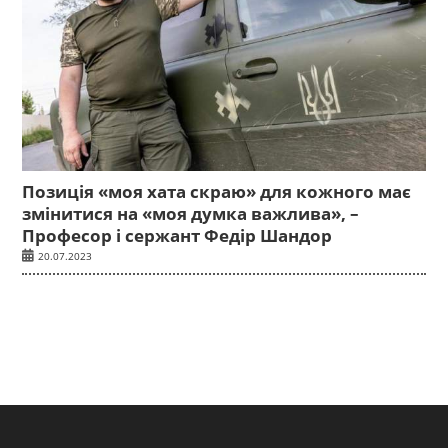
Позиція «моя хата скраю» для кожного має
змінитися на «моя думка важлива», –
Професор і сержант Федір Шандор
20.07.2023