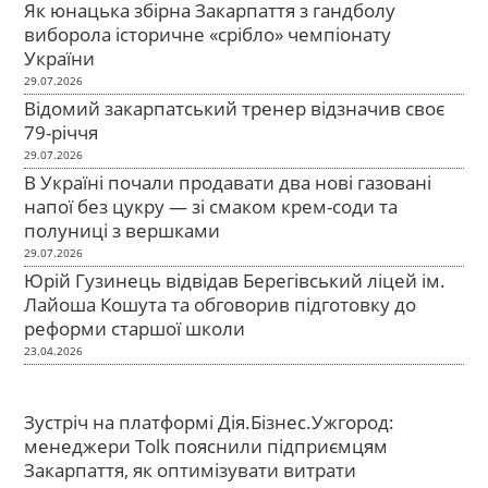
Як юнацька збірна Закарпаття з гандболу
виборола історичне «срібло» чемпіонату
України
29.07.2026
Відомий закарпатський тренер відзначив своє
79-річчя
29.07.2026
В Україні почали продавати два нові газовані
напої без цукру — зі смаком крем-соди та
полуниці з вершками
29.07.2026
Юрій Гузинець відвідав Берегівський ліцей ім.
Лайоша Кошута та обговорив підготовку до
реформи старшої школи
23.04.2026
Зустріч на платформі Дія.Бізнес.Ужгород:
менеджери Tolk пояснили підприємцям
Закарпаття, як оптимізувати витрати