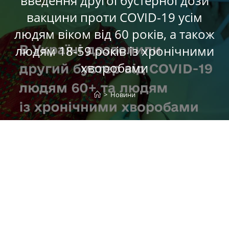
введення другої бустерної дози
вакцини проти COVID-19 усім
людям віком від 60 років, а також
людям 18-59 років із хронічними
хворобами
>
Новини