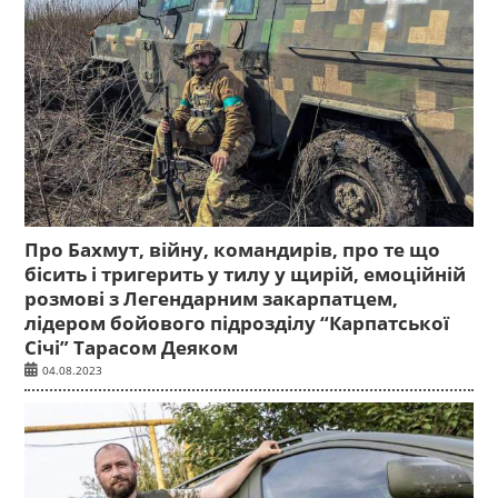
Про Бахмут, війну, командирів, про те що
бісить і тригерить у тилу у щирій, емоційній
розмові з Легендарним закарпатцем,
лідером бойового підрозділу “Карпатської
Січі” Тарасом Деяком
04.08.2023