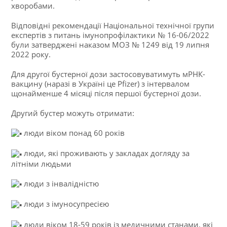
хворобами.
Відповідні рекомендації Національної технічної групи
експертів з питань імунопрофілактики № 16-06/2022
були затверджені наказом МОЗ № 1249 від 19 липня
2022 року.
Для другої бустерної дози застосовуватимуть мРНК-
вакцину (наразі в Україні це Pfizer) з інтервалом
щонайменше 4 місяці після першої бустерної дози.
Другий бустер можуть отримати:
люди віком понад 60 років
люди, які проживають у закладах догляду за
літніми людьми
люди з інвалідністю
люди з імуносупресією
люди віком 18-59 років із медичними станами, які