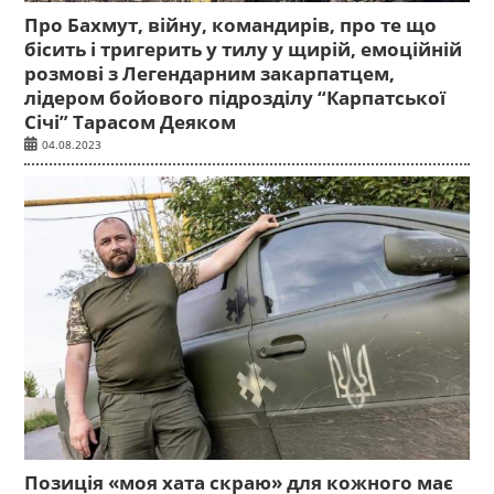
Про Бахмут, війну, командирів, про те що
бісить і тригерить у тилу у щирій, емоційній
розмові з Легендарним закарпатцем,
лідером бойового підрозділу “Карпатської
Січі” Тарасом Деяком
04.08.2023
Позиція «моя хата скраю» для кожного має