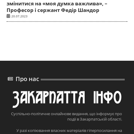
змінитися на «моя думка важлива», –
Професор і сержант Федір Шандор
20.07.2023
Про нас
Суспільно-політичне онлайнове видання, що інформує про
події в Закарпатській області.
У разі копіювання власних матеріалів гіперпосилання на