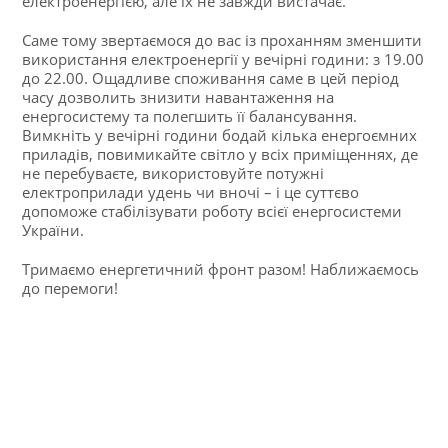
електроенергією, але їх не завжди вистачає.
Саме тому звертаємося до вас із проханням зменшити
використання електроенергії у вечірні години: з 19.00
до 22.00. Ощадливе споживання саме в цей період
часу дозволить знизити навантаження на
енергосистему та полегшить її балансування.
Вимкніть у вечірні години бодай кілька енергоємних
приладів, повимикайте світло у всіх приміщеннях, де
не перебуваєте, використовуйте потужні
електроприлади удень чи вночі – і це суттєво
допоможе стабілізувати роботу всієї енергосистеми
України.
Тримаємо енергетичний фронт разом! Наближаємось
до перемоги!