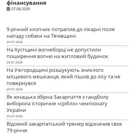
фінансування
07.08.2026
9-річний хлопчик потрапив до лікарні після
нападу собаки на Тячівщині
29.07.2026
На Хустщині вогнеборці не допустили
поширення вогню на житловий будинок
29.07.2026
На Ужгородщині розшукують зниклого
місцевого мешканця, який пішов до лісу та не
повернувся
29.07.2026
Як юнацька збірна Закарпаття з гандболу
виборола історичне «срібло» чемпіонату
України
29.07.2026
Відомий закарпатський тренер відзначив своє
79-річчя