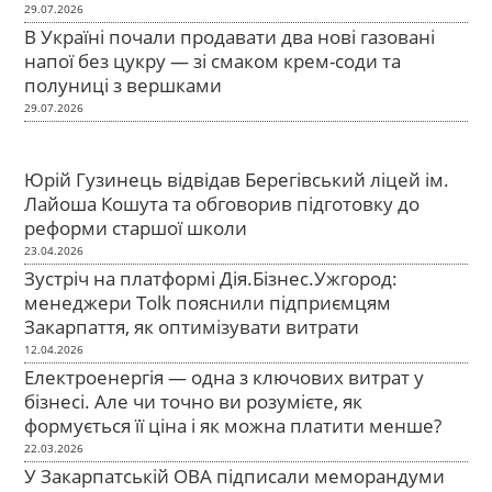
29.07.2026
В Україні почали продавати два нові газовані
напої без цукру — зі смаком крем-соди та
полуниці з вершками
29.07.2026
Юрій Гузинець відвідав Берегівський ліцей ім.
Лайоша Кошута та обговорив підготовку до
реформи старшої школи
23.04.2026
Зустріч на платформі Дія.Бізнес.Ужгород:
менеджери Tolk пояснили підприємцям
Закарпаття, як оптимізувати витрати
12.04.2026
Електроенергія — одна з ключових витрат у
бізнесі. Але чи точно ви розумієте, як
формується її ціна і як можна платити менше?
22.03.2026
У Закарпатській ОВА підписали меморандуми