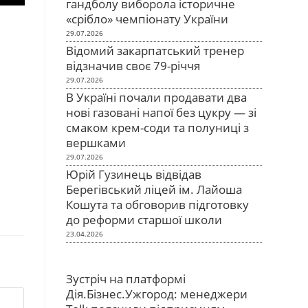
гандболу виборола історичне
«срібло» чемпіонату України
29.07.2026
Відомий закарпатський тренер
відзначив своє 79-річчя
29.07.2026
В Україні почали продавати два
нові газовані напої без цукру — зі
смаком крем-соди та полуниці з
вершками
29.07.2026
Юрій Гузинець відвідав
Берегівський ліцей ім. Лайоша
Кошута та обговорив підготовку
до реформи старшої школи
23.04.2026
Зустріч на платформі
Дія.Бізнес.Ужгород: менеджери