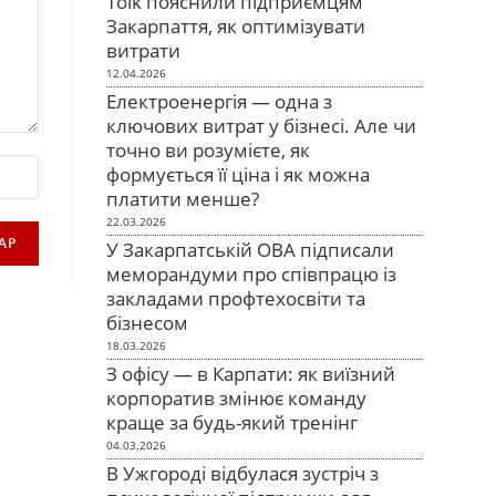
Tolk пояснили підприємцям
Закарпаття, як оптимізувати
витрати
12.04.2026
Електроенергія — одна з
ключових витрат у бізнесі. Але чи
точно ви розумієте, як
формується її ціна і як можна
платити менше?
22.03.2026
У Закарпатській ОВА підписали
меморандуми про співпрацю із
закладами профтехосвіти та
бізнесом
18.03.2026
З офісу — в Карпати: як виїзний
корпоратив змінює команду
краще за будь-який тренінг
04.03.2026
В Ужгороді відбулася зустріч з