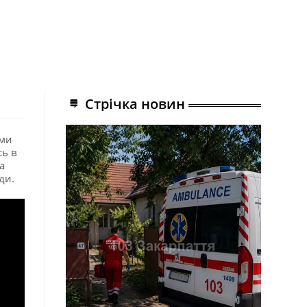
Стрічка новин
ими
сь в
а
ди.