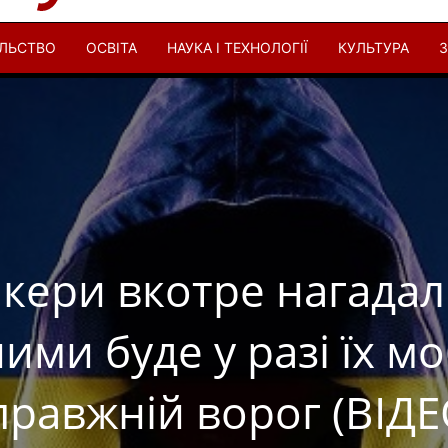
ІЛЬСТВО
ОСВІТА
НАУКА І ТЕХНОЛОГІЇ
КУЛЬТУРА
З
хакери вкотре нагада
ми буде у разі їх моб
правжній ворог (ВІДЕ