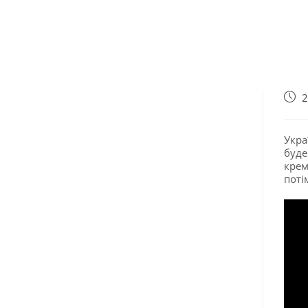
2
Укра
буде
крем
поті