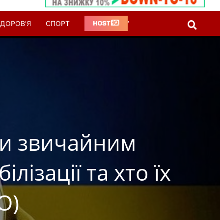
ДОРОВ’Я
СПОРТ
‘
ли звичайним
ілізації та хто їх
О)