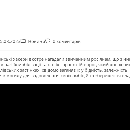
5.08.2023
Новини
0 коментарів
їнські хакери вкотре нагадали звичайним росіянам, що з н
 у разі їх мобілізації та хто їх справжній ворог, який ховаючи
лівських застінках, свідомо заганяє їх у бідність, залежність, 
м в могилу для задоволення своїх амбіцій та збереження вла