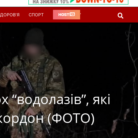
ДОРОВ’Я
СПОРТ
‘
 “водолазів”, які
кордон (ФОТО)