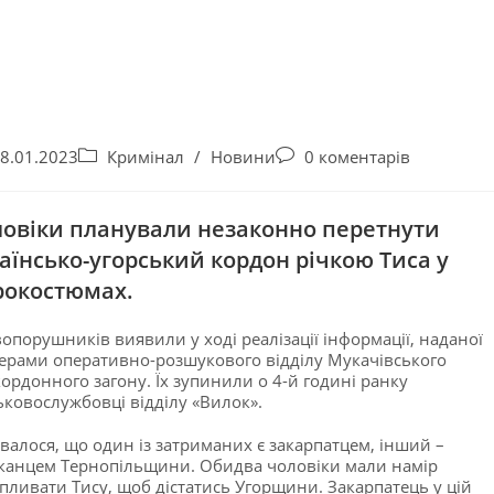
8.01.2023
Кримінал
/
Новини
0 коментарів
овіки планували незаконно перетнути
аїнсько-угорський кордон річкою Тиса у
рокостюмах.
опорушників виявили у ході реалізації інформації, наданої
ерами оперативно-розшукового відділу Мукачівського
ордонного загону. Їх зупинили о 4-й годині ранку
ьковослужбовці відділу «Вилок».
увалося, що один із затриманих є закарпатцем, інший –
анцем Тернопільщини. Обидва чоловіки мали намір
пливати Тису, щоб дістатись Угорщини. Закарпатець у цій