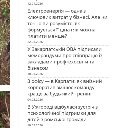
12.04.2026
Електроенергія — одна з
ключових витрат у бізнесі. Але чи
точно ви розумієте, як
формується її ціна і як можна
платити менше?
22.03.2026
У Закарпатській ОВА підписали
меморандуми про співпрацю із
закладами профтехосвіти та
бізнесом
18.03.2026
З офісу — в Карпати: як виїзний
корпоратив змінює команду
краще за будь-який тренінг
04.03.2026
В Ужгороді відбулася зустріч з
психологічної підтримки для
дітей з ромської громади
18.02.2026