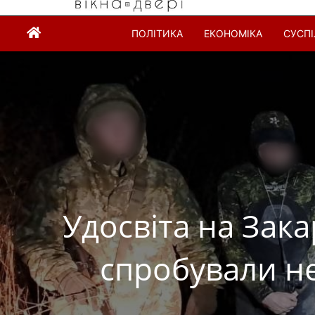
ПОЛІТИКА
ЕКОНОМІКА
СУСП
Удосвіта на Зака
спробували н