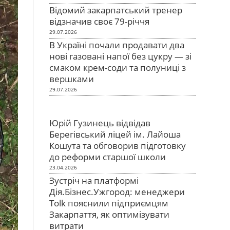
Відомий закарпатський тренер
відзначив своє 79-річчя
29.07.2026
В Україні почали продавати два
нові газовані напої без цукру — зі
смаком крем-соди та полуниці з
вершками
29.07.2026
Юрій Гузинець відвідав
Берегівський ліцей ім. Лайоша
Кошута та обговорив підготовку
до реформи старшої школи
23.04.2026
Зустріч на платформі
Дія.Бізнес.Ужгород: менеджери
Tolk пояснили підприємцям
Закарпаття, як оптимізувати
витрати