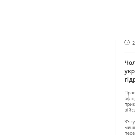
2
Чол
укр
гід
Прав
офіц
прик
війс
З’яс
мешк
пере