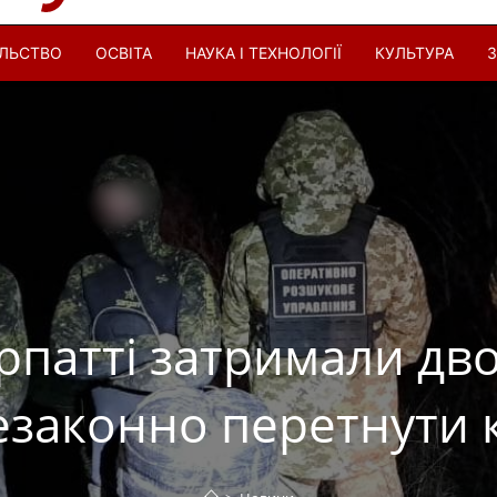
ІЛЬСТВО
ОСВІТА
НАУКА І ТЕХНОЛОГІЇ
КУЛЬТУРА
З
рпатті затримали двох
езаконно перетнути 