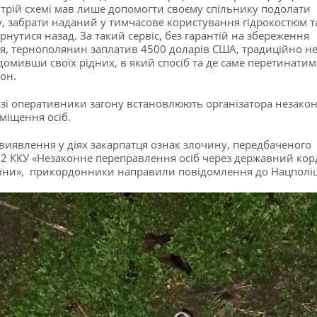
трій схемі мав лише допомогти своєму спільнику подолати
у, забрати наданий у тимчасове користування гідрокостюм т
рнутися назад. За такий сервіс, без гарантій на збереження
я, тернополянин заплатив 4500 доларів США, традиційно н
домивши своїх рідних, в який спосіб та де саме перетинатим
он.
зі оперативники загону встановлюють організатора незако
міщення осіб.
виявлення у діях закарпатця ознак злочину, передбаченого
32 ККУ «Незаконне переправлення осіб через державний ко
їни», прикордонники направили повідомлення до Нацполіці