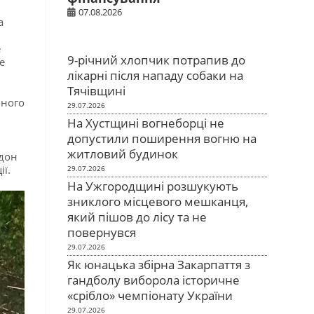
07.08.2026
а
е
9-річний хлопчик потрапив до
е
лікарні після нападу собаки на
Тячівщині
нного
29.07.2026
На Хустщині вогнеборці не
допустили поширення вогню на
житловий будинок
рдон
ї.
29.07.2026
На Ужгородщині розшукують
зниклого місцевого мешканця,
який пішов до лісу та не
повернувся
29.07.2026
Як юнацька збірна Закарпаття з
гандболу виборола історичне
«срібло» чемпіонату України
29.07.2026