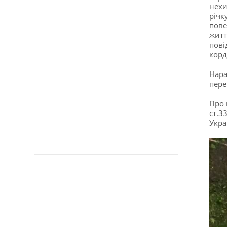
нехи
річк
пове
житт
пові
корд
Нара
пере
Про 
ст.3
Укра