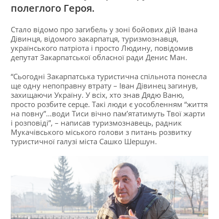
полеглого Героя.
Стало відомо про загибель у зоні бойових дій Івана
Дівинця, відомого закарпатця, туризмознавця,
українського патріота і просто Людину, повідомив
депутат Закарпатської обласної ради Денис Ман.
“Сьогодні Закарпатська туристична спільнота понесла
ще одну непоправну втрату – Іван Дівинец загинув,
захищаючи Україну. У всіх, хто знав Дядю Ваню,
просто розбите серце. Такі люди є уособленням “життя
на повну”…води Тиси вічно пам’ятатимуть Твої жарти
і розповіді”, – написав туризмознавець, радник
Мукачівського міського голови з питань розвитку
туристичної галузі міста Сашко Шершун.