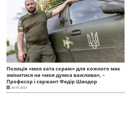
Позиція «моя хата скраю» для кожного має
змінитися на «моя думка важлива», –
Професор і сержант Федір Шандор
20.07.2023