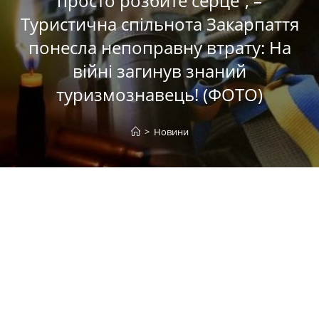
просто розбите серце”, –
Туристична спільнота Закарпаття
понесла непоправну втрату: На
війні загинув знаний
туризмознавець! (ФОТО)
>
Новини