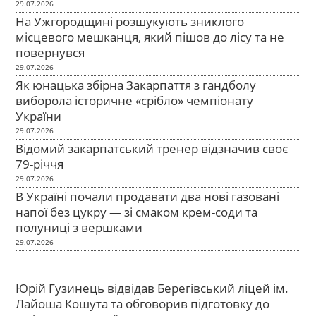
29.07.2026
На Ужгородщині розшукують зниклого
місцевого мешканця, який пішов до лісу та не
повернувся
29.07.2026
Як юнацька збірна Закарпаття з гандболу
виборола історичне «срібло» чемпіонату
України
29.07.2026
Відомий закарпатський тренер відзначив своє
79-річчя
29.07.2026
В Україні почали продавати два нові газовані
напої без цукру — зі смаком крем-соди та
полуниці з вершками
29.07.2026
Юрій Гузинець відвідав Берегівський ліцей ім.
Лайоша Кошута та обговорив підготовку до