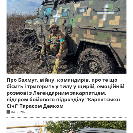
Про Бахмут, війну, командирів, про те що
бісить і тригерить у тилу у щирій, емоційній
розмові з Легендарним закарпатцем,
лідером бойового підрозділу “Карпатської
Січі” Тарасом Деяком
04.08.2023