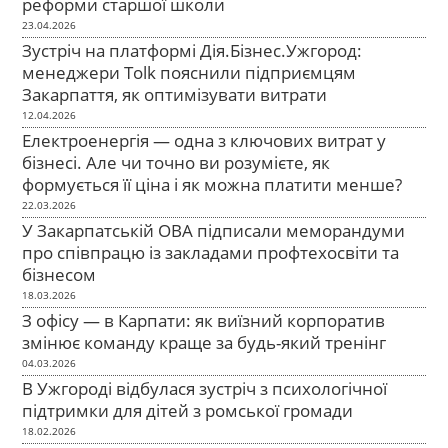
реформи старшої школи
23.04.2026
Зустріч на платформі Дія.Бізнес.Ужгород:
менеджери Tolk пояснили підприємцям
Закарпаття, як оптимізувати витрати
12.04.2026
Електроенергія — одна з ключових витрат у
бізнесі. Але чи точно ви розумієте, як
формується її ціна і як можна платити менше?
22.03.2026
У Закарпатській ОВА підписали меморандуми
про співпрацю із закладами профтехосвіти та
бізнесом
18.03.2026
З офісу — в Карпати: як виїзний корпоратив
змінює команду краще за будь-який тренінг
04.03.2026
В Ужгороді відбулася зустріч з психологічної
підтримки для дітей з ромської громади
18.02.2026