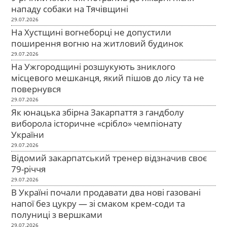
нападу собаки на Тячівщині
29.07.2026
На Хустщині вогнеборці не допустили
поширення вогню на житловий будинок
29.07.2026
На Ужгородщині розшукують зниклого
місцевого мешканця, який пішов до лісу та не
повернувся
29.07.2026
Як юнацька збірна Закарпаття з гандболу
виборола історичне «срібло» чемпіонату
України
29.07.2026
Відомий закарпатський тренер відзначив своє
79-річчя
29.07.2026
В Україні почали продавати два нові газовані
напої без цукру — зі смаком крем-соди та
полуниці з вершками
29.07.2026