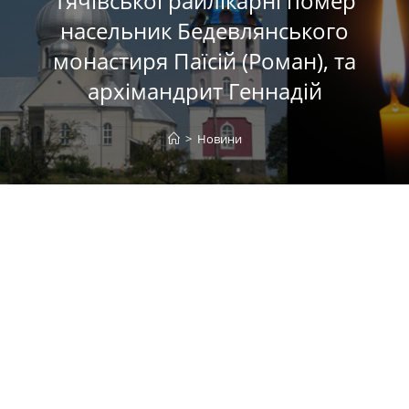
Тячівської райлікарні помер
насельник Бедевлянського
монастиря Паїсій (Роман), та
архімандрит Геннадій
>
Новини