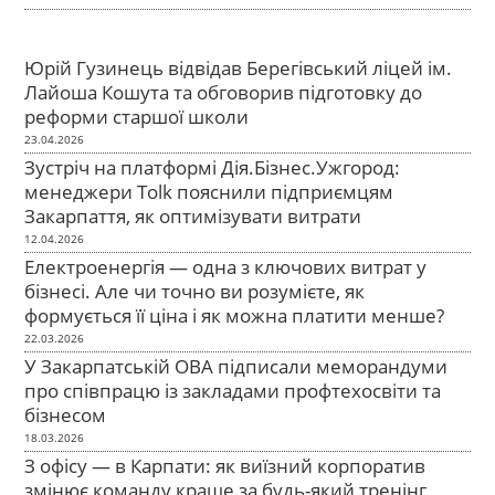
Юрій Гузинець відвідав Берегівський ліцей ім.
Лайоша Кошута та обговорив підготовку до
реформи старшої школи
23.04.2026
Зустріч на платформі Дія.Бізнес.Ужгород:
менеджери Tolk пояснили підприємцям
Закарпаття, як оптимізувати витрати
12.04.2026
Електроенергія — одна з ключових витрат у
бізнесі. Але чи точно ви розумієте, як
формується її ціна і як можна платити менше?
22.03.2026
У Закарпатській ОВА підписали меморандуми
про співпрацю із закладами профтехосвіти та
бізнесом
18.03.2026
З офісу — в Карпати: як виїзний корпоратив
змінює команду краще за будь-який тренінг