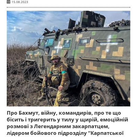
15.08.2023
Про Бахмут, війну, командирів, про те що
бісить і тригерить у тилу у щирій, емоційній
розмові з Легендарним закарпатцем,
лідером бойового підрозділу “Карпатської