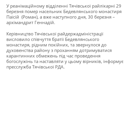
У реанімаційному відділенні Тячівської райлікарні 29
березня помер насельник Бедевлянського монастиря
Паїсій (Роман), а вже наступного дня, 30 березня –
архімандрит Геннадій.
Керівництво Тячівської райдержадміністрації
висловило співчуття братії Бедевлянського
монастиря, рідним покійних, та звернулося до
духовенства району з проханням дотримуватися
карантинних обмежень під час проведення
богослужінь та наставляти у цьому вірників, інформує
пресслужба Тячівської РДА.