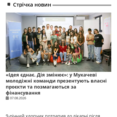
Стрічка новин
«Ідея єднає. Дія змінює»: у Мукачеві
молодіжні команди презентують власні
проєкти та позмагаються за
фінансування
07.08.2026
9-річний хлопчик потрапив до лікарні після