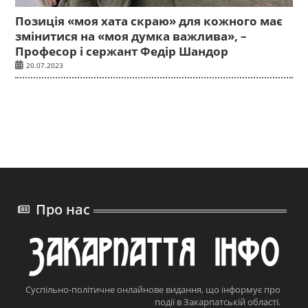
Позиція «моя хата скраю» для кожного має
змінитися на «моя думка важлива», –
Професор і сержант Федір Шандор
20.07.2023
Про нас
Суспільно-політичне онлайнове видання, що інформує про
події в Закарпатській області.