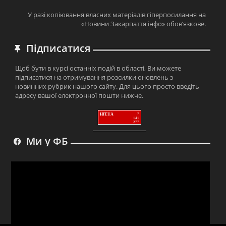
У разі копіювання власних матеріалів гіперпосилання на
«Новини Закарпаття інфо» обов’язкове.
Підписатися
Щоб бути в курсі останніх подій в області, Ви можете
підписатися на отримування розсилки оновлень з
новинних рубрик нашого сайту. Для цього просто введіть
адресу вашої електронної пошти нижче.
HIT.UA
7
141
277
Ми у ФБ