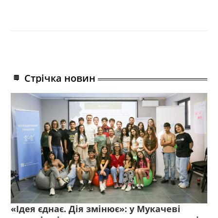
Стрічка новин
«Ідея єднає. Дія змінює»: у Мукачеві