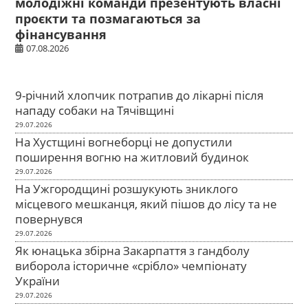
молодіжні команди презентують власні
проєкти та позмагаються за
фінансування
07.08.2026
9-річний хлопчик потрапив до лікарні після
нападу собаки на Тячівщині
29.07.2026
На Хустщині вогнеборці не допустили
поширення вогню на житловий будинок
29.07.2026
На Ужгородщині розшукують зниклого
місцевого мешканця, який пішов до лісу та не
повернувся
29.07.2026
Як юнацька збірна Закарпаття з гандболу
виборола історичне «срібло» чемпіонату
України
29.07.2026