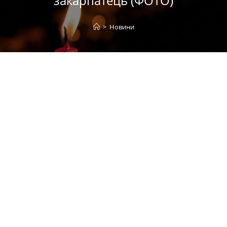
закарпатець (ФОТО)
>
Новини