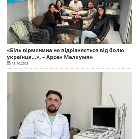
«Біль вірменина не відрізняється від болю
українця…», – Арсен Мелкумян
19.10.2023