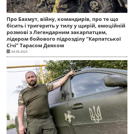
Про Бахмут, війну, командирів, про те що
бісить і тригерить у тилу у щирій, емоційній
розмові з Легендарним закарпатцем,
лідером бойового підрозділу “Карпатської
Січі” Тарасом Деяком
04.08.2023