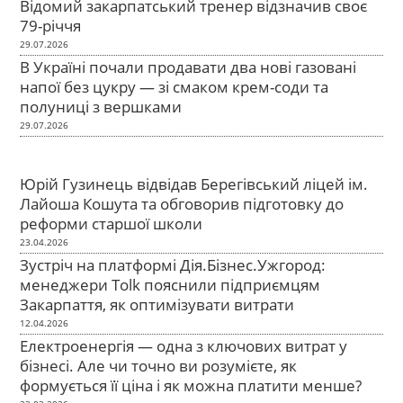
Відомий закарпатський тренер відзначив своє
79-річчя
29.07.2026
В Україні почали продавати два нові газовані
напої без цукру — зі смаком крем-соди та
полуниці з вершками
29.07.2026
Юрій Гузинець відвідав Берегівський ліцей ім.
Лайоша Кошута та обговорив підготовку до
реформи старшої школи
23.04.2026
Зустріч на платформі Дія.Бізнес.Ужгород:
менеджери Tolk пояснили підприємцям
Закарпаття, як оптимізувати витрати
12.04.2026
Електроенергія — одна з ключових витрат у
бізнесі. Але чи точно ви розумієте, як
формується її ціна і як можна платити менше?