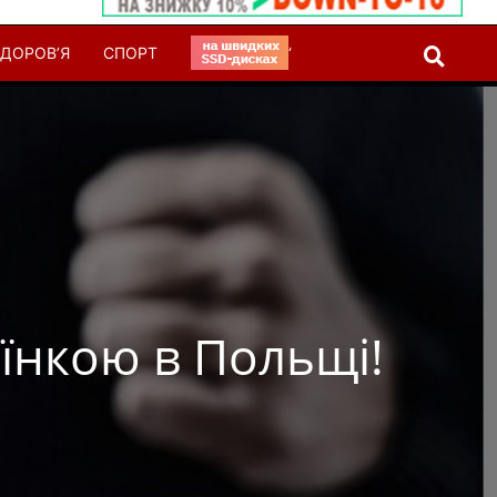
ДОРОВ’Я
СПОРТ
‘
їнкою в Польщі!