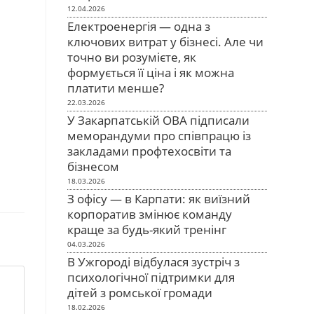
12.04.2026
Електроенергія — одна з
ключових витрат у бізнесі. Але чи
точно ви розумієте, як
формується її ціна і як можна
платити менше?
22.03.2026
У Закарпатській ОВА підписали
меморандуми про співпрацю із
закладами профтехосвіти та
бізнесом
18.03.2026
З офісу — в Карпати: як виїзний
корпоратив змінює команду
краще за будь-який тренінг
04.03.2026
В Ужгороді відбулася зустріч з
психологічної підтримки для
дітей з ромської громади
18.02.2026