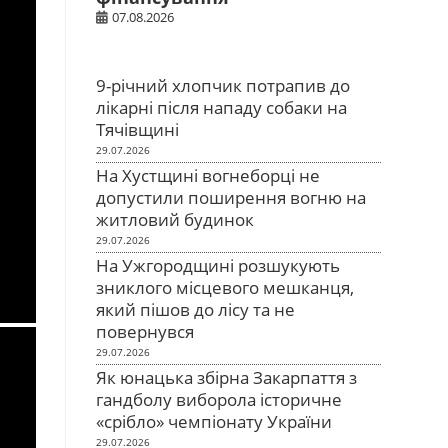
07.08.2026
9-річний хлопчик потрапив до
лікарні після нападу собаки на
Тячівщині
29.07.2026
На Хустщині вогнеборці не
допустили поширення вогню на
житловий будинок
29.07.2026
На Ужгородщині розшукують
зниклого місцевого мешканця,
який пішов до лісу та не
повернувся
29.07.2026
Як юнацька збірна Закарпаття з
гандболу виборола історичне
«срібло» чемпіонату України
29.07.2026