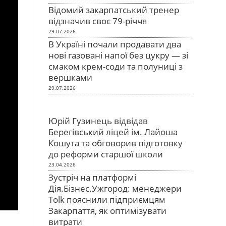
Відомий закарпатський тренер
відзначив своє 79-річчя
29.07.2026
В Україні почали продавати два
нові газовані напої без цукру — зі
смаком крем-соди та полуниці з
вершками
29.07.2026
Юрій Гузинець відвідав
Берегівський ліцей ім. Лайоша
Кошута та обговорив підготовку
до реформи старшої школи
23.04.2026
Зустріч на платформі
Дія.Бізнес.Ужгород: менеджери
Tolk пояснили підприємцям
Закарпаття, як оптимізувати
витрати