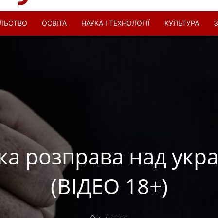
ІЛЬСТВО
ОСВІТА
НАУКА І ТЕХНОЛОГІЇ
КУЛЬТУРА
З
ка розправа над укра
(ВІДЕО 18+)