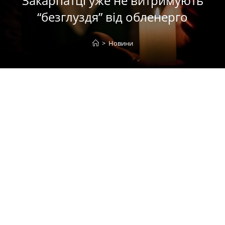
Закарпатці уже не витримують
“безглуздя” від обленерго
>
Новини