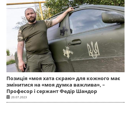
Позиція «моя хата скраю» для кожного має
змінитися на «моя думка важлива», –
Професор і сержант Федір Шандор
20.07.2023