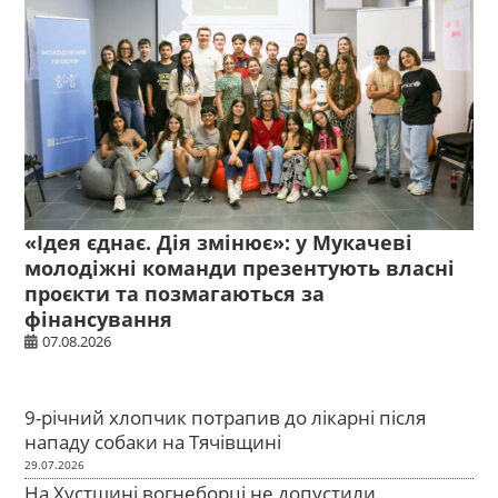
«Ідея єднає. Дія змінює»: у Мукачеві
молодіжні команди презентують власні
проєкти та позмагаються за
фінансування
07.08.2026
9-річний хлопчик потрапив до лікарні після
нападу собаки на Тячівщині
29.07.2026
На Хустщині вогнеборці не допустили