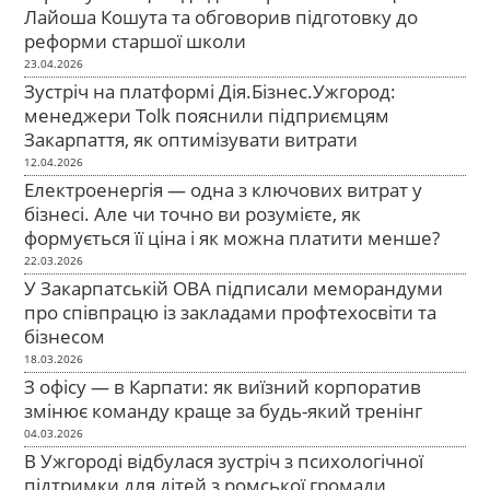
Лайоша Кошута та обговорив підготовку до
реформи старшої школи
23.04.2026
Зустріч на платформі Дія.Бізнес.Ужгород:
менеджери Tolk пояснили підприємцям
Закарпаття, як оптимізувати витрати
12.04.2026
Електроенергія — одна з ключових витрат у
бізнесі. Але чи точно ви розумієте, як
формується її ціна і як можна платити менше?
22.03.2026
У Закарпатській ОВА підписали меморандуми
про співпрацю із закладами профтехосвіти та
бізнесом
18.03.2026
З офісу — в Карпати: як виїзний корпоратив
змінює команду краще за будь-який тренінг
04.03.2026
В Ужгороді відбулася зустріч з психологічної
підтримки для дітей з ромської громади