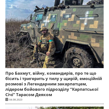
Про Бахмут, війну, командирів, про те що
бісить і тригерить у тилу у щирій, емоційній
розмові з Легендарним закарпатцем,
лідером бойового підрозділу “Карпатської
Січі” Тарасом Деяком
04.08.2023