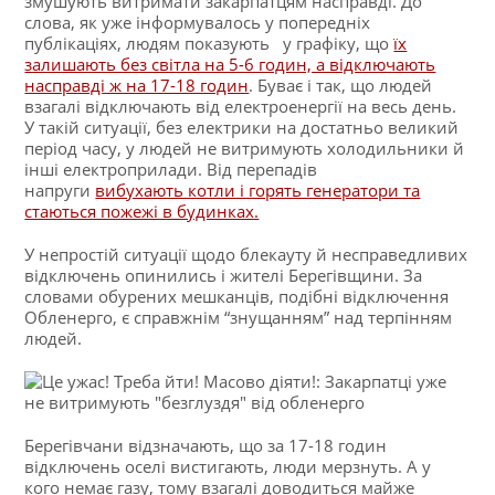
змушують витримати закарпатцям насправді. До
слова, як уже інформувалось у попередніх
публікаціях, людям показують у графіку, що
їх
залишають без світла на 5-6 годин, а відключають
насправді ж на 17-18 годин
. Буває і так, що людей
взагалі відключають від електроенергії на весь день.
У такій ситуації, без електрики на достатньо великий
період часу, у людей не витримують холодильники й
інші електроприлади. Від перепадів
напруги
вибухають котли і горять генератори та
стаються пожежі в будинках.
У непростій ситуації щодо блекауту й несправедливих
відключень опинились і жителі Берегівщини. За
словами обурених мешканців, подібні відключення
Обленерго, є справжнім “знущанням” над терпінням
людей.
Берегівчани відзначають, що за 17-18 годин
відключень оселі вистигають, люди мерзнуть. А у
кого немає газу, тому взагалі доводиться майже