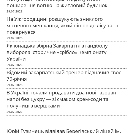
поширення вогню на житловий будинок
29.07.2026
На Ужгородщині розшукують зниклого
місцевого мешканця, який пішов до лісу та не
повернувся
29.07.2026
Як юнацька збірна Закарпаття з гандболу
виборола історичне «срібло» чемпіонату
України
29.07.2026
Відомий закарпатський тренер відзначив своє
79-річчя
29.07.2026
В Україні почали продавати два нові газовані
напої без цукру — зі смаком крем-соди та
полуниці з вершками
29.07.2026
Юрій Гузинець відвідав Берегівський ліцей ім.