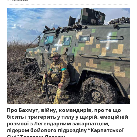
Про Бахмут, війну, командирів, про те що
бісить і тригерить у тилу у щирій, емоційній
розмові з Легендарним закарпатцем,
лідером бойового підрозділу “Карпатської
Січі” Тарасом Деяком