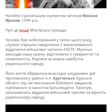
На війні з російським окупантом загинув
Микола
Фролов
, 1999 р.н.
Про це
пише
Міжгірська громада.
Чоловік був мобілізований у липні цього року,
служив старшим навідником 2 механізованого
відділення військової частини А4576. Мужньо
захищав нашу країну, відстоюючи її суверенітет та
незалежність, боровся за мирне майбутнє
українського народу.
Його життя обірвалося внаслідок штурмових дій
противника у районі н.п.
Кругленьке
Курської
області, під час виконання бойового завдання,
пов’язаного із захистом Батьківщини. Загинув,
залишаючись відданим військовій присязі на вірність
українському народу.