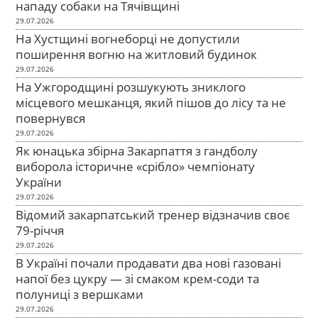
нападу собаки на Тячівщині
29.07.2026
На Хустщині вогнеборці не допустили
поширення вогню на житловий будинок
29.07.2026
На Ужгородщині розшукують зниклого
місцевого мешканця, який пішов до лісу та не
повернувся
29.07.2026
Як юнацька збірна Закарпаття з гандболу
виборола історичне «срібло» чемпіонату
України
29.07.2026
Відомий закарпатський тренер відзначив своє
79-річчя
29.07.2026
В Україні почали продавати два нові газовані
напої без цукру — зі смаком крем-соди та
полуниці з вершками
29.07.2026