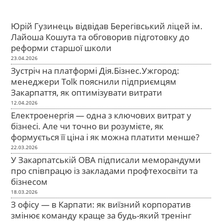
Юрій Гузинець відвідав Берегівський ліцей ім.
Лайоша Кошута та обговорив підготовку до
реформи старшої школи
23.04.2026
Зустріч на платформі Дія.Бізнес.Ужгород:
менеджери Tolk пояснили підприємцям
Закарпаття, як оптимізувати витрати
12.04.2026
Електроенергія — одна з ключових витрат у
бізнесі. Але чи точно ви розумієте, як
формується її ціна і як можна платити менше?
22.03.2026
У Закарпатській ОВА підписали меморандуми
про співпрацю із закладами профтехосвіти та
бізнесом
18.03.2026
З офісу — в Карпати: як виїзний корпоратив
змінює команду краще за будь-який тренінг