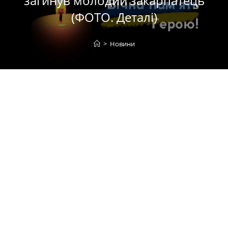
загинув молодий закарпатець
(ФОТО. Деталі)
>
Новини