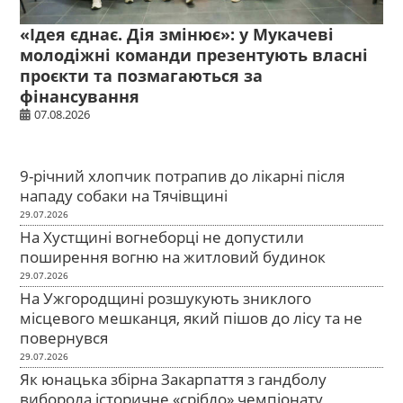
«Ідея єднає. Дія змінює»: у Мукачеві
молодіжні команди презентують власні
проєкти та позмагаються за
фінансування
07.08.2026
9-річний хлопчик потрапив до лікарні після
нападу собаки на Тячівщині
29.07.2026
На Хустщині вогнеборці не допустили
поширення вогню на житловий будинок
29.07.2026
На Ужгородщині розшукують зниклого
місцевого мешканця, який пішов до лісу та не
повернувся
29.07.2026
Як юнацька збірна Закарпаття з гандболу
виборола історичне «срібло» чемпіонату