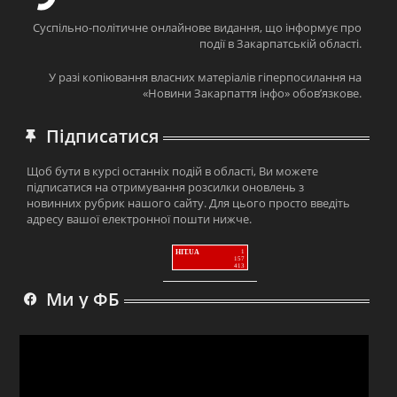
Суспільно-політичне онлайнове видання, що інформує про
події в Закарпатській області.
У разі копіювання власних матеріалів гіперпосилання на
«Новини Закарпаття інфо» обов’язкове.
Підписатися
Щоб бути в курсі останніх подій в області, Ви можете
підписатися на отримування розсилки оновлень з
новинних рубрик нашого сайту. Для цього просто введіть
адресу вашої електронної пошти нижче.
HIT.UA
1
157
413
Ми у ФБ