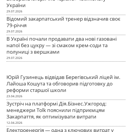
України
29.07.2026
Відомий закарпатський тренер відзначив своє
79-річчя
29.07.2026
В Україні почали продавати два нові газовані
напої без цукру — зі смаком крем-соди та
полуниці з вершками
29.07.2026
Юрій Гузинець відвідав Берегівський ліцей ім.
Лайоша Кошута та обговорив підготовку до
реформи старшої школи
23.04.2026
Зустріч на платформі Дія.Бізнес.Ужгород:
менеджери Tolk пояснили підприємцям
Закарпаття, як оптимізувати витрати
12.04.2026
Електроенергія — одна з ключових витрат у