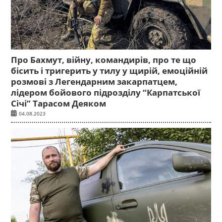
Про Бахмут, війну, командирів, про те що
бісить і тригерить у тилу у щирій, емоційній
розмові з Легендарним закарпатцем,
лідером бойового підрозділу “Карпатської
Січі” Тарасом Деяком
04.08.2023