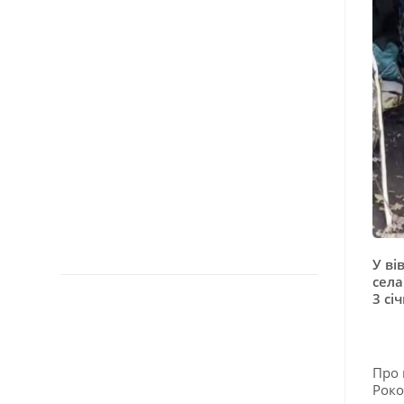
У ві
села
3 сі
Про 
Роко