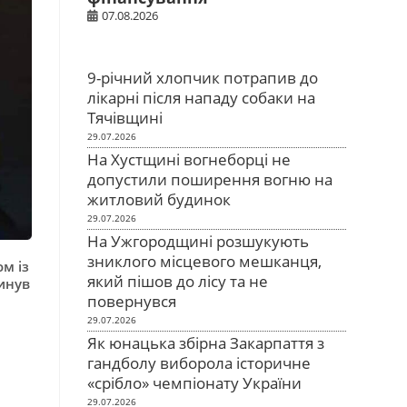
07.08.2026
9-річний хлопчик потрапив до
лікарні після нападу собаки на
Тячівщині
29.07.2026
На Хустщині вогнеборці не
допустили поширення вогню на
житловий будинок
29.07.2026
На Ужгородщині розшукують
зниклого місцевого мешканця,
м із
який пішов до лісу та не
инув
повернувся
29.07.2026
Як юнацька збірна Закарпаття з
гандболу виборола історичне
«срібло» чемпіонату України
29.07.2026