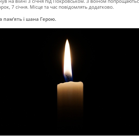
нув на війні 3 січня під Покровськом. З воїном попрощаютьс
орок, 7 січня. Місце та час повідомлять додатково.
а пам’ять і шана Герою.