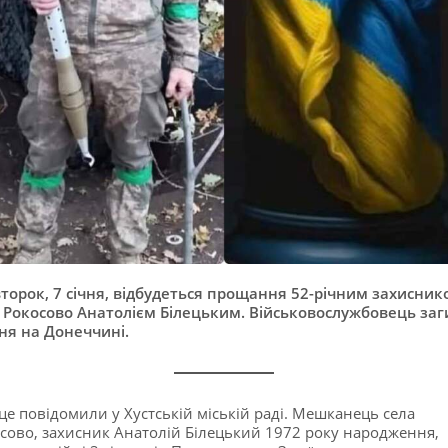
второк, 7 січня, відбудеться прощання 52-річним захиснико
 Рокосово Анатолієм Білецьким. Військовослужбовець заг
чня на Донеччині.
це повідомили у Хустській міській раді. Мешканець села
сово, захисник Анатолій Білецький 1972 року народження,