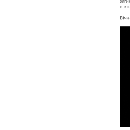
заги
вівт
Вічн