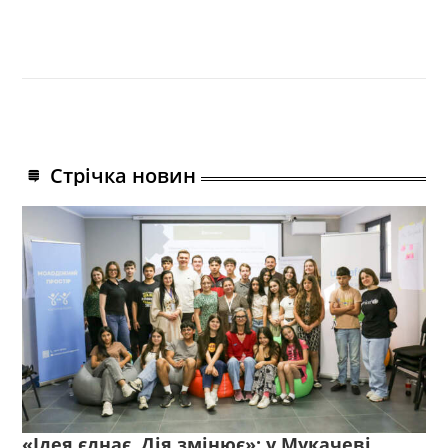
Стрічка новин
«Ідея єднає. Дія змінює»: у Мукачеві