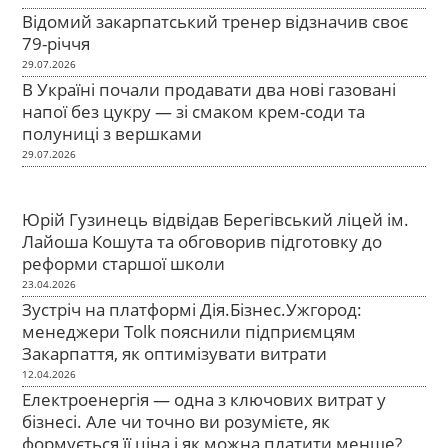
Відомий закарпатський тренер відзначив своє
79-річчя
29.07.2026
В Україні почали продавати два нові газовані
напої без цукру — зі смаком крем-соди та
полуниці з вершками
29.07.2026
Юрій Гузинець відвідав Берегівський ліцей ім.
Лайоша Кошута та обговорив підготовку до
реформи старшої школи
23.04.2026
Зустріч на платформі Дія.Бізнес.Ужгород:
менеджери Tolk пояснили підприємцям
Закарпаття, як оптимізувати витрати
12.04.2026
Електроенергія — одна з ключових витрат у
бізнесі. Але чи точно ви розумієте, як
формується її ціна і як можна платити менше?