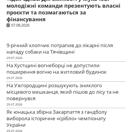
молодіжні команди презентують власні
проєкти та позмагаються за
фінансування
07.08.2026
9-річний хлопчик потрапив до лікарні після
нападу собаки на Тячівщині
29.07.2026
На Хустщині вогнеборці не допустили
поширення вогню на житловий будинок
29.07.2026
На Ужгородщині розшукують зниклого
місцевого мешканця, який пішов до лісу та не
повернувся
29.07.2026
Як юнацька збірна Закарпаття з гандболу
виборола історичне «срібло» чемпіонату
України
29.07.2026