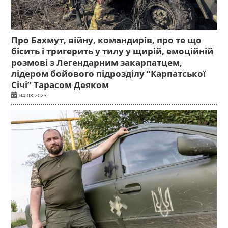
Про Бахмут, війну, командирів, про те що
бісить і тригерить у тилу у щирій, емоційній
розмові з Легендарним закарпатцем,
лідером бойового підрозділу “Карпатської
Січі” Тарасом Деяком
04.08.2023