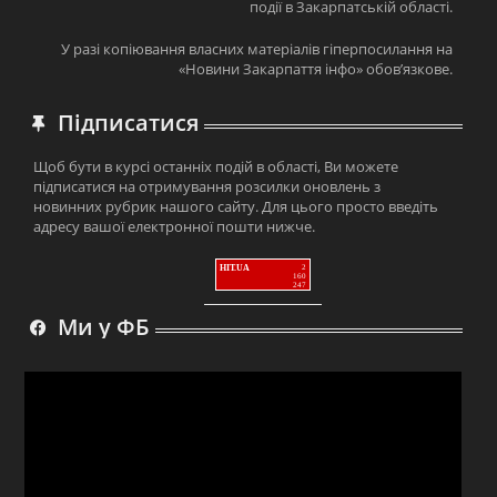
події в Закарпатській області.
У разі копіювання власних матеріалів гіперпосилання на
«Новини Закарпаття інфо» обов’язкове.
Підписатися
Щоб бути в курсі останніх подій в області, Ви можете
підписатися на отримування розсилки оновлень з
новинних рубрик нашого сайту. Для цього просто введіть
адресу вашої електронної пошти нижче.
HIT.UA
2
160
247
Ми у ФБ