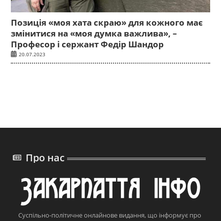
Позиція «моя хата скраю» для кожного має
змінитися на «моя думка важлива», –
Професор і сержант Федір Шандор
20.07.2023
Про нас
Суспільно-політичне онлайнове видання, що інформує про