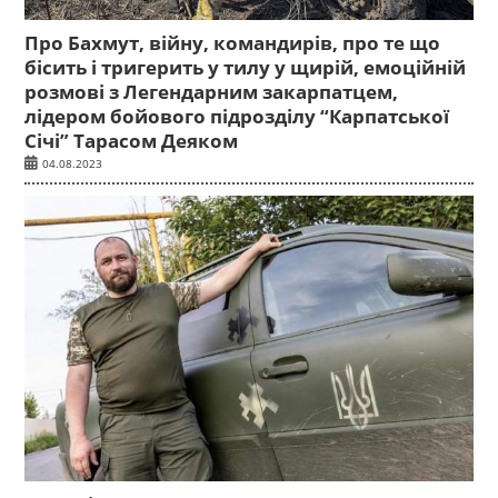
Про Бахмут, війну, командирів, про те що
бісить і тригерить у тилу у щирій, емоційній
розмові з Легендарним закарпатцем,
лідером бойового підрозділу “Карпатської
Січі” Тарасом Деяком
04.08.2023