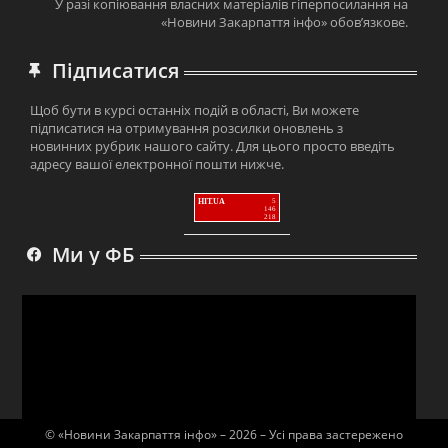
У разі копіювання власних матеріалів гіперпосилання на
«Новини Закарпаття інфо» обов’язкове.
Підписатися
Щоб бути в курсі останніх подій в області, Ви можете
підписатися на отримування розсилки оновлень з
новинних рубрик нашого сайту. Для цього просто введіть
адресу вашої електронної пошти нижче.
HIT.UA
5
146
218
Ми у ФБ
© «Новини Закарпаття інфо» – 2026 – Усі права застережено