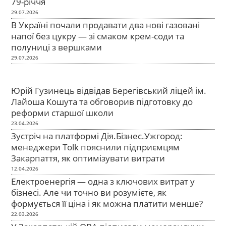
79-річчя
29.07.2026
В Україні почали продавати два нові газовані
напої без цукру — зі смаком крем-соди та
полуниці з вершками
29.07.2026
Юрій Гузинець відвідав Берегівський ліцей ім.
Лайоша Кошута та обговорив підготовку до
реформи старшої школи
23.04.2026
Зустріч на платформі Дія.Бізнес.Ужгород:
менеджери Tolk пояснили підприємцям
Закарпаття, як оптимізувати витрати
12.04.2026
Електроенергія — одна з ключових витрат у
бізнесі. Але чи точно ви розумієте, як
формується її ціна і як можна платити менше?
22.03.2026