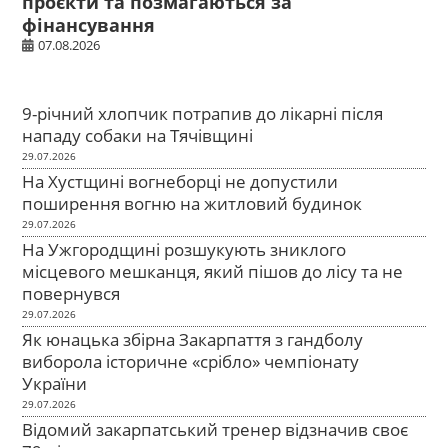
проєкти та позмагаються за
фінансування
07.08.2026
9-річний хлопчик потрапив до лікарні після
нападу собаки на Тячівщині
29.07.2026
На Хустщині вогнеборці не допустили
поширення вогню на житловий будинок
29.07.2026
На Ужгородщині розшукують зниклого
місцевого мешканця, який пішов до лісу та не
повернувся
29.07.2026
Як юнацька збірна Закарпаття з гандболу
виборола історичне «срібло» чемпіонату
України
29.07.2026
Відомий закарпатський тренер відзначив своє