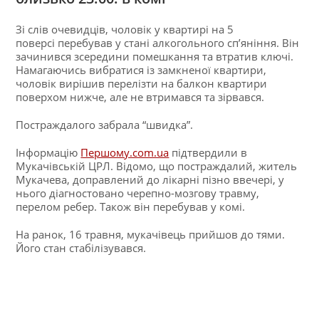
Зі слів очевидців, чоловік у квартирі на 5
поверсі перебував у стані алкогольного сп’яніння. Він
зачинився зсередини помешкання та втратив ключі.
Намагаючись вибратися із замкненої квартири,
чоловік вирішив перелізти на балкон квартири
поверхом нижче, але не втримався та зірвався.
Постраждалого забрала “швидка”.
Інформацію
Першому.com.ua
підтвердили в
Мукачівській ЦРЛ. Відомо, що постраждалий, житель
Мукачева, доправлений до лікарні пізно ввечері, у
нього діагностовано черепно-мозгову травму,
перелом ребер. Також він перебував у комі.
На ранок, 16 травня, мукачівець прийшов до тями.
Його стан стабілізувався.