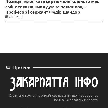
Позиція «моя хата скраю» для кожного має
змінитися на «моя думка важлива», –
Професор і сержант Федір Шандор
20.07.2023
Про нас
Суспільно-політичне онлайнове видання, що інформує про
події в Закарпатській області.