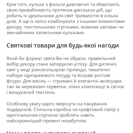
Крім того, кульки з фольги довговічні та зберігають
свою привабливість протягом декількох діб, що
робить їх ідеальними для свят тривалістю в кілька
днів. А ще їх легко комбінувати з іншими елементами
декору: текстильними стрічками, живими квітами чи
звичайними латексними кульками.
Святкові товари для будь-якої нагоди
Який би формат свята Ви не обрали, правильний
вибір декору стане запорукою успіху. Для дитячих
свят у моді різнокольорові гірлянди, тематичні
набори одноразового посуду та яскраві ростові
фігури. Для весіль — стримані й елегантні аксесуари,
такі як мереживні серветки, ніжні композиції зі свічок
і вишуканий текстиль.
Особливу увагу варто звернути на пакування
подарунків. Стильна коробка чи крафтовий папір з
оригінальною стрічкою зроблять навіть
найскромніший презент незабутнім.