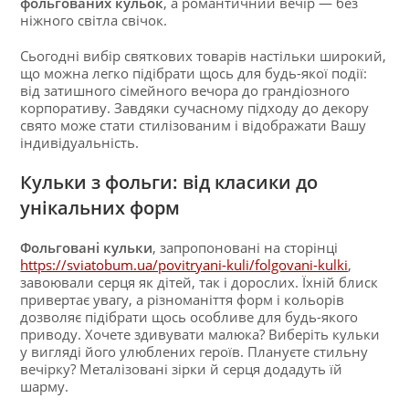
фольгованих кульок
, а романтичний вечір — без
ніжного світла свічок.
Сьогодні вибір святкових товарів настільки широкий,
що можна легко підібрати щось для будь-якої події:
від затишного сімейного вечора до грандіозного
корпоративу. Завдяки сучасному підходу до декору
свято може стати стилізованим і відображати Вашу
індивідуальність.
Кульки з фольги: від класики до
унікальних форм
Фольговані кульки
, запропоновані на сторінці
https://sviatobum.ua/povitryani-kuli/folgovani-kulki
,
завоювали серця як дітей, так і дорослих. Їхній блиск
привертає увагу, а різноманіття форм і кольорів
дозволяє підібрати щось особливе для будь-якого
приводу. Хочете здивувати малюка? Виберіть кульки
у вигляді його улюблених героїв. Плануєте стильну
вечірку? Металізовані зірки й серця додадуть їй
шарму.