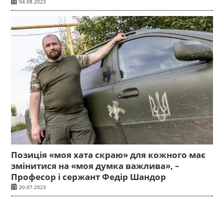
04.08.2023
Позиція «моя хата скраю» для кожного має
змінитися на «моя думка важлива», –
Професор і сержант Федір Шандор
20.07.2023