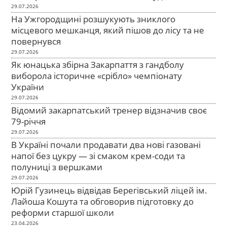
29.07.2026
На Ужгородщині розшукують зниклого
місцевого мешканця, який пішов до лісу та не
повернувся
29.07.2026
Як юнацька збірна Закарпаття з гандболу
виборола історичне «срібло» чемпіонату
України
29.07.2026
Відомий закарпатський тренер відзначив своє
79-річчя
29.07.2026
В Україні почали продавати два нові газовані
напої без цукру — зі смаком крем-соди та
полуниці з вершками
29.07.2026
Юрій Гузинець відвідав Берегівський ліцей ім.
Лайоша Кошута та обговорив підготовку до
реформи старшої школи
23.04.2026