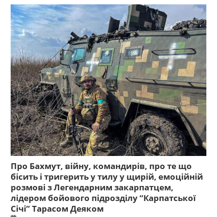
Про Бахмут, війну, командирів, про те що
бісить і тригерить у тилу у щирій, емоційній
розмові з Легендарним закарпатцем,
лідером бойового підрозділу “Карпатської
Січі” Тарасом Деяком