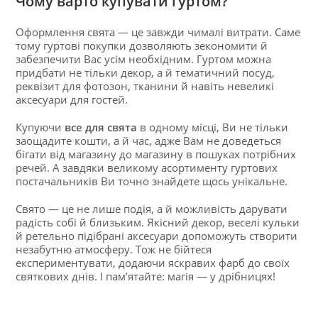
Чому варто купувати гуртом?
Оформлення свята — це завжди чималі витрати. Саме
тому гуртові покупки дозволяють зекономити й
забезпечити Вас усім необхідним. Гуртом можна
придбати не тільки декор, а й тематичний посуд,
реквізит для фотозон, тканини й навіть невеликі
аксесуари для гостей.
Купуючи
все для свята
в одному місці, Ви не тільки
заощадите кошти, а й час, адже Вам не доведеться
бігати від магазину до магазину в пошуках потрібних
речей. А завдяки великому асортименту гуртових
постачальників Ви точно знайдете щось унікальне.
Свято — це не лише подія, а й можливість дарувати
радість собі й близьким. Якісний декор, веселі кульки
й ретельно підібрані аксесуари допоможуть створити
незабутню атмосферу. Тож не бійтеся
експериментувати, додаючи яскравих фарб до своїх
святкових днів. І пам’ятайте: магія — у дрібницях!