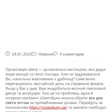
24.01.2025
Новини
0 коментарів
Організація свята — це маленьке мистецтво, яке дарує
море емоцій та теплі спогади. Але чи задумувалися
Ви, наскільки важливими є дрібниці? Саме вони
перетворюють звичайний день на справжню феєрію.
Якщо у Вас є ідея, Вам знадобиться якісний святковий
декор та аксесуари. Але це не проблема, адже в
інтернет-магазині «СвятоБум» можна обрати
все для
свята оптом
за привабливими цінами. Перейдіть за
посиланням
https://sviatobum.ua/
та замовте необхідні
товари прямо зараз.